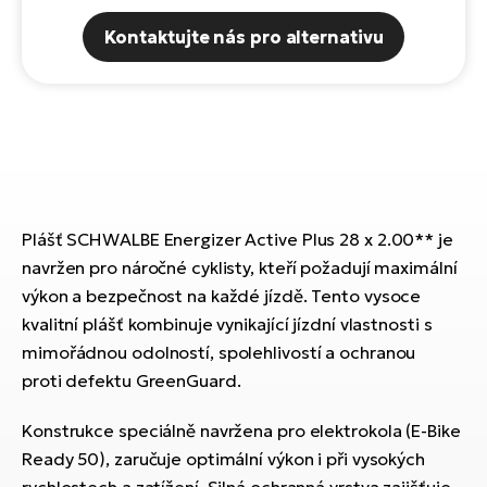
Te
el
Kontaktujte nás pro alternativu
El
TE
Ke
př
El
Na
Co
ka
El
Br
Te
Plášť SCHWALBE Energizer Active Plus 28 x 2.00** je
R2
navržen pro náročné cyklisty, kteří požadují maximální
El
výkon a bezpečnost na každé jízdě. Tento vysoce
Pe
S
kvalitní plášť kombinuje vynikající jízdní vlastnosti s
Ru
El
mimořádnou odolností, spolehlivostí a ochranou
Ri
proti defektu GreenGuard.
St
El
Konstrukce speciálně navržena pro elektrokola (E-Bike
T
Sa
Ready 50), zaručuje optimální výkon i při vysokých
no