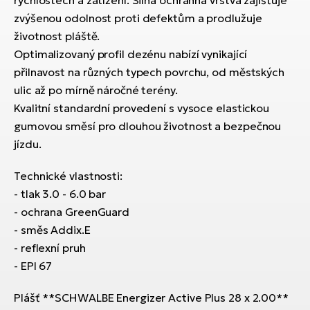
rychlostech a zatížení. Silná ochranná vrstva zajišťuje
ko
El
zvýšenou odolnost proti defektům a prodlužuje
Ra
Se
životnost pláště.
El
Optimalizovaný profil dezénu nabízí vynikající
GP
St
přilnavost na různých typech povrchu, od městských
lo
ulic až po mírně náročné terény.
El
Kvalitní standardní provedení s vysoce elastickou
A
gumovou směsí pro dlouhou životnost a bezpečnou
jízdu.
El
BH
Technické vlastnosti:
- tlak 3.0 - 6.0 bar
El
Mo
- ochrana GreenGuard
- směs Addix.E
El
- reflexní pruh
W
- EPI 67
Plášť **SCHWALBE Energizer Active Plus 28 x 2.00**