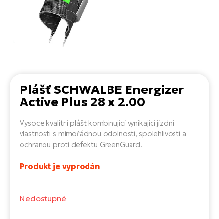
el
Se
ko
Ap
ov
SU
Se
El
Pů
Tu
el
Ro
el
Hu
Ko
Ma
Le
Mo
He
el
El
Plášť SCHWALBE Energizer
Re
4E
Gr
Dá
Active Plus 28 x 2.00
st
el
El
ba
Ná
Gi
Vysoce kvalitní plášť kombinující vynikající jízdní
a
Gr
Ná
vlastnosti s mimořádnou odolností, spolehlivostí a
úd
el
El
díl
ochranou proti defektu GreenGuard.
ko
Bu
AV
Ca
Produkt je vyprodán
Ma
el
El
sy
Ca
Fi
Nedostupné
El
Za