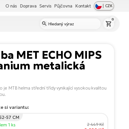
O nás
Doprava
Servis
Půjčovna
Kontakt
|
CZK
0
ilba MET ECHO MIPS
anium metalická
 je MTB helma střední třídy vynikající vysokou kvalitou
ou.
e si variantu:
 52-57 CM
2 449 Kč
dem 1 ks