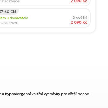
2 090 Kč
015190276908
 57-60 CM
2 449 Kč
dem u dodavatele
2 090 Kč
015190276915
a hypoalergenní vnitřní vycpávky pro větší pohodlí.