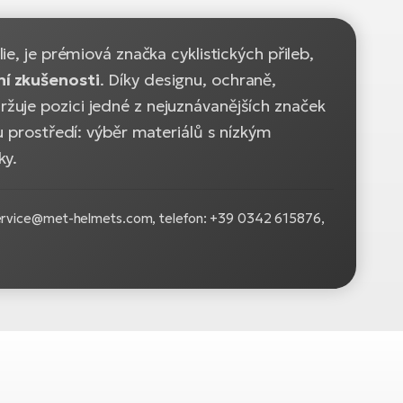
lie
, je prémiová značka cyklistických přileb,
ní zkušenosti
. Díky designu, ochraně,
žuje pozici jedné z nejuznávanějších značek
u prostředí: výběr materiálů s nízkým
ky.
ervice@met-helmets.com, telefon: +39 0342 615876,