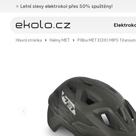
⭐️
Letní slevy elektrokol přes 50% spuštěny!
Elektrok
Hlavní stránka
Helmy MET
Přilba MET ECHO MIPS Titanium