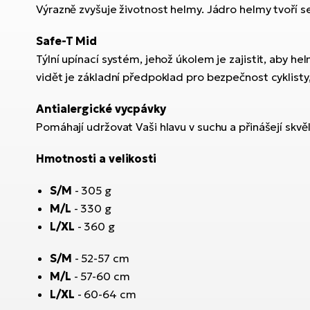
Výrazně zvyšuje životnost helmy. Jádro helmy tvoří s
Safe-T Mid
Týlní upínací systém, jehož úkolem je zajistit, aby he
vidět je základní předpoklad pro bezpečnost cyklist
Antialergické vycpávky
Pomáhají udržovat Vaši hlavu v suchu a přinášejí skvě
Hmotnosti a velikosti
S/M
- 305 g
M/L
- 330 g
L/XL
- 360 g
S/M
- 52-57 cm
M/L
- 57-60 cm
L/XL
- 60-64 cm