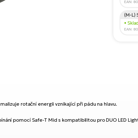
EAN: 8
(M-L)
• Skla
EAN: 8
lizuje rotační energii vznikající při pádu na hlavu.
ínání pomocí Safe-T Mid s kompatibilitou pro DUO LED Light 