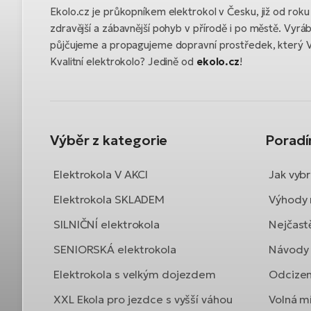
Ekolo.cz je průkopníkem elektrokol v Česku, již od ro
zdravější a zábavnější pohyb v přírodě i po městě. Vyrá
půjčujeme a propagujeme dopravní prostředek, který 
Kvalitní elektrokolo? Jedině od
ekolo.cz
!
Výběr z kategorie
Porad
Elektrokola V AKCI
Jak vybr
Elektrokola SKLADEM
Výhody 
SILNIČNÍ elektrokola
Nejčast
SENIORSKÁ elektrokola
Návody 
Elektrokola s velkým dojezdem
Odcizen
XXL Ekola pro jezdce s vyšší váhou
Volná mí