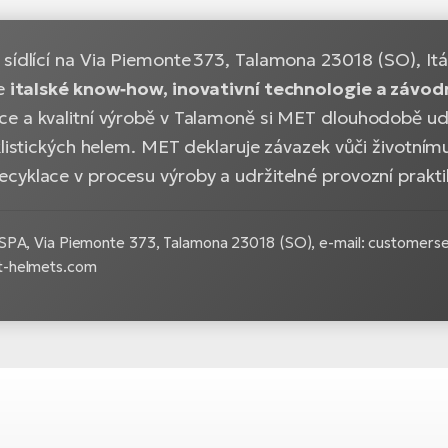
, sídlící na
Via Piemonte 373, Talamona 23018 (SO), Itá
je
italské know‑how, inovativní technologie a závod
e a kvalitní výrobě v Talamoně si MET dlouhodobě udr
klistických helem. MET deklaruje závazek vůči životním
cyklace v procesu výroby a udržitelné provozní prakti
SPA, Via Piemonte 373, Talamona 23018 (SO), e-mail: customers
-helmets.com