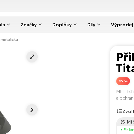
ola
Značky
Doplňky
Díly
Výprodej
 metalická
Př
Tit
-15 %
MET Echo
a ochran
Zvolt
(S-M)
• Skla