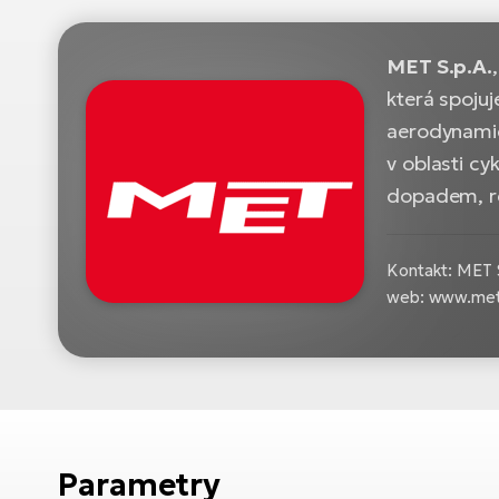
MET S.p.A.
která spoju
aerodynamic
v oblasti cy
dopadem, re
Kontakt: MET 
web: www.met
Parametry