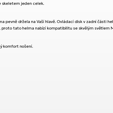
e skeletem jeden celek.
lma pevně držela na Vaší hlavě. Ovládací disk v zadní části h
y, proto tato helma nabízí kompatibilitu se skvělým světlem
lý komfort nošení.