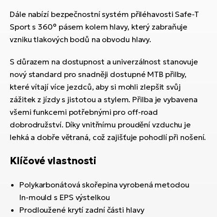
Dále nabízí bezpečnostní systém přiléhavosti Safe-T
Sport s 360° pásem kolem hlavy, který zabraňuje
vzniku tlakových bodů na obvodu hlavy.
S důrazem na dostupnost a univerzálnost stanovuje
nový standard pro snadněji dostupné MTB přilby,
které vítají více jezdců, aby si mohli zlepšit svůj
zážitek z jízdy s jistotou a stylem. Přilba je vybavena
všemi funkcemi potřebnými pro off-road
dobrodružství. Díky vnitřnímu proudění vzduchu je
lehká a dobře větraná, což zajišťuje pohodlí při nošení.
Klíčové vlastnosti
Polykarbonátová skořepina vyrobená metodou
In-mould s EPS výstelkou
Prodloužené krytí zadní části hlavy