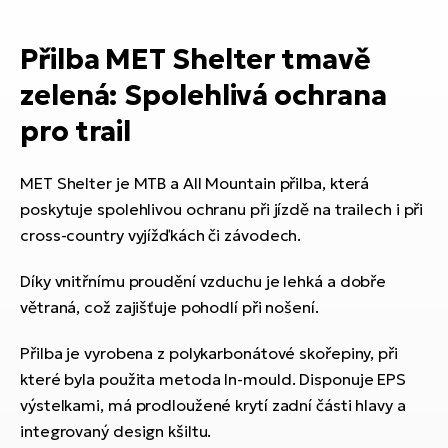
ko
El
Ra
Se
Přilba
MET Shelter tmavě
El
zelená:
Spolehlivá ochrana
GP
St
lo
pro trail
El
A
MET Shelter je MTB a All Mountain přilba, která
poskytuje spolehlivou ochranu při jízdě na trailech i při
El
cross-country vyjížďkách či závodech.
BH
Díky vnitřnímu proudění vzduchu je lehká a dobře
El
Mo
větraná, což zajišťuje pohodlí při nošení.
El
Přilba je vyrobena z polykarbonátové skořepiny, při
W
které byla použita metoda In-mould. Disponuje EPS
výstelkami, má prodloužené krytí zadní části hlavy a
integrovaný design kšiltu.