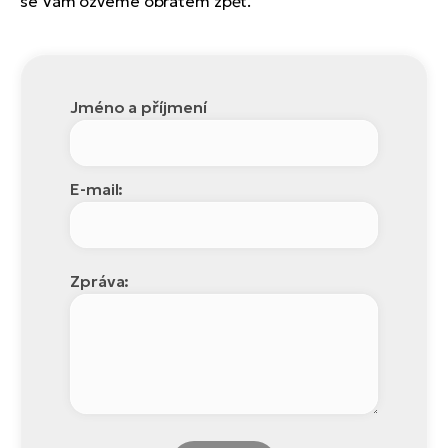
se Vám ozveme obratem zpět.
Jméno a příjmení
E-mail:
Zpráva: