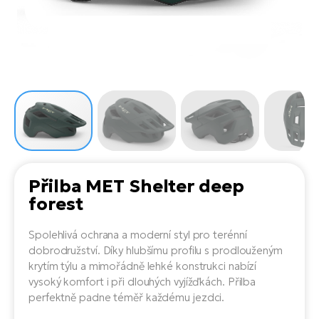
el
Se
ko
Ap
ov
SU
Se
El
Pů
Tu
el
Ro
el
Hu
Ko
Ma
Le
Mo
He
el
El
Re
4E
Gr
Dá
st
el
El
ba
Ná
Gi
Přilba MET Shelter deep
a
Gr
Ná
forest
úd
el
El
díl
ko
Bu
AV
Spolehlivá ochrana a moderní styl pro terénní
Ca
dobrodružství. Díky hlubšímu profilu s prodlouženým
Ma
el
El
krytím týlu a mimořádně lehké konstrukci nabízí
sy
Ca
vysoký komfort i při dlouhých vyjížďkách. Přilba
Fi
perfektně padne téměř každému jezdci.
El
Za