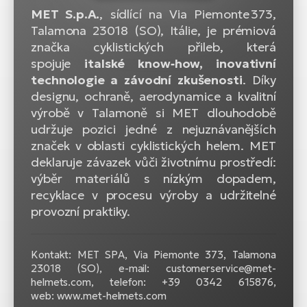
MET S.p.A.
, sídlící na
Via Piemonte 373,
Talamona 23018 (SO), Itálie
, je prémiová
značka cyklistických přileb, která
spojuje
italské know‑how, inovativní
technologie a závodní zkušenosti
. Díky
designu, ochraně, aerodynamice a kvalitní
výrobě v Talamoně si MET dlouhodobě
udržuje pozici jedné z nejuznávanějších
značek v oblasti cyklistických helem. MET
deklaruje závazek vůči životnímu prostředí:
výběr materiálů s nízkým dopadem,
recyklace v procesu výroby a udržitelné
provozní praktiky.
Kontakt: MET SPA, Via Piemonte 373, Talamona
23018 (SO), e-mail: customerservice@met-
helmets.com, telefon: +39 0342 615876,
web: www.met-helmets.com