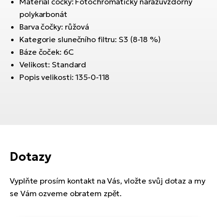
Materiál čočky: Fotochromatický nárazuvzdorný
Te
el
polykarbonát
El
Barva čočky: růžová
TE
Ke
Kategorie slunečního filtru: S3 (8-18 %)
př
Báze čoček: 6C
El
Velikost: Standard
Na
Co
Popis velikosti: 135-0-118
ka
El
Br
Te
R2
El
Pe
S
Ru
Dotazy
El
Ri
St
Vyplňte prosím kontakt na Vás, vložte svůj dotaz a my
El
se Vám ozveme obratem zpět.
T
Sa
no