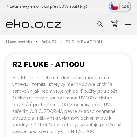
|
CZK
⭐️
Letní slevy elektrokol přes 50% spuštěny!
0
El
Zo
Zn
Hlavní stránka
Brýle R2
R2 FLUKE - AT100U
vš
Zo
Do
Ce
vš
R2 FLUKE - AT100U
Zo
Dí
Ho
El
vš
FLUKE je bestsellerem díky svému modernímu
el
Cr
Zo
Vý
vzhledu i zorníku, který výjimečně dobře chrání a
Os
vš
zároveň nijak neomezuje výhled. Použity jsou opět
Mě
El
čočky s ultra vysokou ochranou UV400 a dobré
el
Bl
Ag
Ba
odvětrání proti mlžení. 100% ochrana před UV
O
zářením A,B,C. ZDARMA pevné skládací ochranné
ná
Ce
No
El
Na
pouzdro a měkký mikrovláknový ochranný pytlík,
el
Le
vhodný i k čištění Odolnost brýlí garantuje prověřená
D
Br
Di
bezpečnost dle normy CE EN 174: 2001
Sk
a
El
a