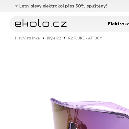
⭐️
Letní slevy elektrokol přes 50% spuštěny!
Elektrok
Hlavní stránka
Brýle R2
R2 FLUKE - AT100Y