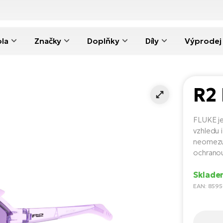
ola
Značky
Doplňky
Díly
Výprodej
R2
FLUKE je
vzhledu i
neomezuj
ochrano
Sklade
EAN: 859