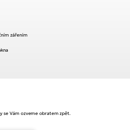
čním zářením
ákna
 my se Vám ozveme obratem zpět.