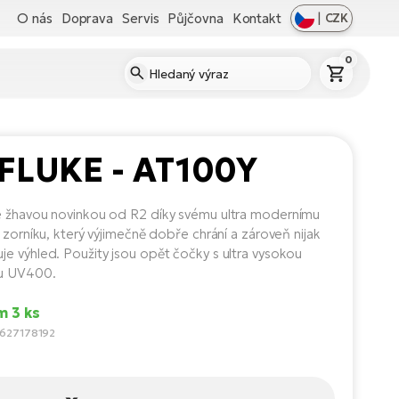
O nás
Doprava
Servis
Půjčovna
Kontakt
|
CZK
0
 FLUKE - AT100Y
 žhavou novinkou od R2 díky svému ultra modernímu
 zorníku, který výjimečně dobře chrání a zároveň nijak
e výhled. Použity jsou opět čočky s ultra vysokou
u UV400.
m 3 ks
5627178192