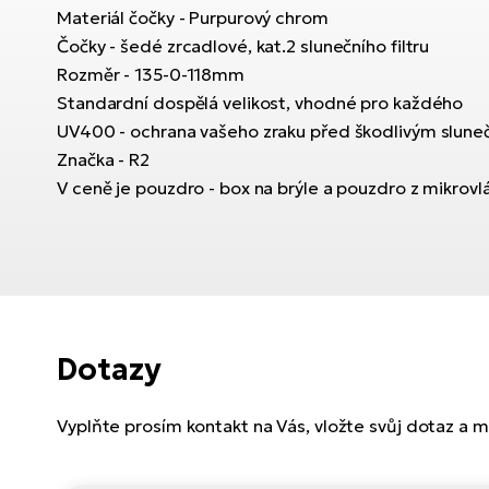
Materiál čočky - Purpurový chrom
Čočky - šedé zrcadlové, kat.2 slunečního filtru
Rozměr - 135-0-118mm
Standardní dospělá velikost, vhodné pro každého
UV400 - ochrana vašeho zraku před škodlivým slune
Značka - R2
V ceně je pouzdro - box na brýle a pouzdro z mikrovl
Dotazy
Vyplňte prosím kontakt na Vás, vložte svůj dotaz a