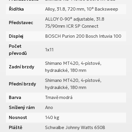
Řidítka
Alloy, 31.8, 720 mm, 10° Backsweep
ALLOY 0-90° adjustable, 31.8
Představec
75/90mm ICR SP Connect
Displej
BOSCH Purion 200 Bosch Intuvia 100
Počet
1x11
převodů
Shimano MT420, 4-pístové,
Zadní brzdy
hydraulické, 180 mm
Shimano MT420, 4-pístové,
Přední brzdy
hydraulické, 180 mm
Barva
Tmavě modrá
Snížený rám
Ano
Nosnost
140 kg
Pláště
Schwalbe Johnny Watts 650B