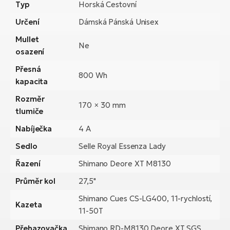
Typ
Horská Cestovní
Určení
Dámská Pánská Unisex
Mullet
Ne
osazení
Přesná
800 Wh
kapacita
Rozměr
170 × 30 mm
tlumiče
Nabíječka
4 A
Sedlo
Selle Royal Essenza Lady
Řazení
Shimano Deore XT M8130
Průměr kol
27,5"
Shimano Cues CS-LG400, 11-rychlostí,
Kazeta
11-50T
Přehazovačka
Shimano RD-M8130 Deore XT SGS