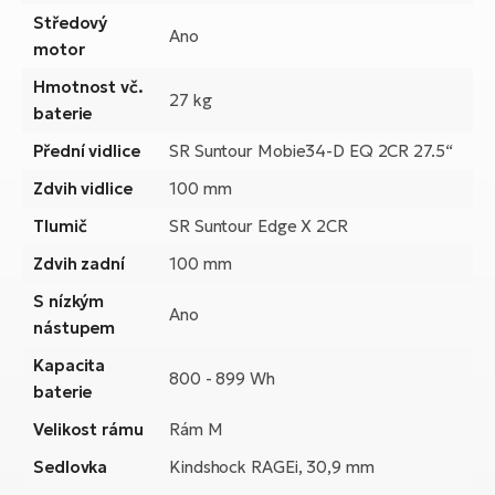
ko
El
Středový
Ano
Ra
motor
Se
El
Hmotnost vč.
27 kg
GP
St
baterie
lo
Přední vidlice
SR Suntour Mobie34-D EQ 2CR 27.5“
El
A
Zdvih vidlice
100 mm
Tlumič
SR Suntour Edge X 2CR
El
BH
Zdvih zadní
100 mm
S nízkým
El
Ano
nástupem
Mo
Kapacita
800 - 899 Wh
El
baterie
W
Velikost rámu
Rám M
Sedlovka
Kindshock RAGEi, 30,9 mm