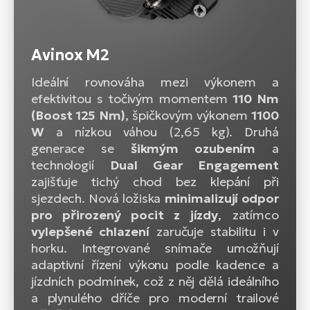
Avinox M2
Ideální rovnováha mezi výkonem a
efektivitou s točivým momentem
110 Nm
(Boost 125 Nm)
, špičkovým výkonem
1100
W
a nízkou váhou (2,65 kg). Druhá
generace se
šikmým ozubením
a
technologií
Dual Gear Engagement
zajišťuje tichý chod bez klepání při
sjezdech. Nová ložiska
minimalizují odpor
pro přirozený pocit z jízdy
, zatímco
vylepšené chlazení
zaručuje stabilitu i v
horku. Integrované snímače umožňují
adaptivní řízení výkonu podle kadence a
jízdních podmínek, což z něj dělá ideálního
a plynulého dříče pro moderní trailové