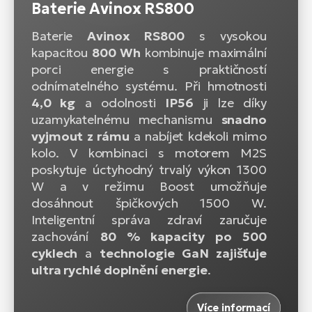
Baterie Avinox RS800
Baterie
Avinox RS800
s vysokou
kapacitou
800 Wh
kombinuje maximální
porci energie s praktičností
odnímatelného systému. Při hmotnosti
4,0 kg
a odolnosti
IP56
ji lze díky
uzamykatelnému mechanismu
snadno
vyjmout z rámu
a nabíjet kdekoli mimo
kolo. V kombinaci s motorem M2S
poskytuje úctyhodný trvalý výkon 1300
W a v režimu Boost umožňuje
dosáhnout špičkových 1500 W.
Inteligentní správa zdraví zaručuje
zachování
80 % kapacity po 500
cyklech
a
technologie GaN zajišťuje
ultra rychlé doplnění energie
.
Více informací