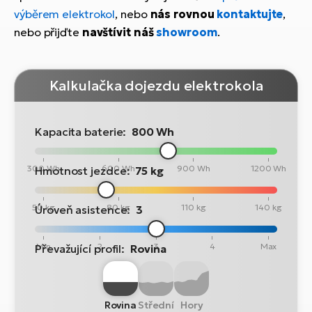
výběrem elektrokol
, nebo
nás rovnou
kontaktujte
,
nebo přijďte
navštívit náš
showroom
.
Kalkulačka dojezdu elektrokola
Kapacita baterie:
800 Wh
300 Wh
600 Wh
900 Wh
1200 Wh
Hmotnost jezdce:
75 kg
50 kg
80 kg
110 kg
140 kg
Úroveň asistence:
3
Min
2
3
4
Max
Převažující profil:
Rovina
Rovina
Střední
Hory