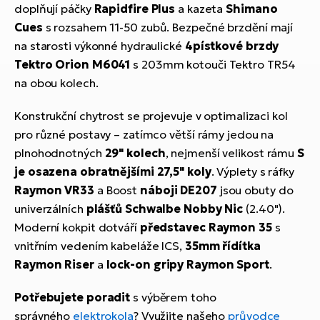
doplňují páčky
Rapidfire Plus
a kazeta
Shimano
Cues
s rozsahem 11-50 zubů. Bezpečné brzdění mají
na starosti výkonné hydraulické
4pístkové brzdy
Tektro Orion M6041
s 203mm kotouči Tektro TR54
na obou kolech.
Konstrukční chytrost se projevuje v optimalizaci kol
pro různé postavy – zatímco větší rámy jedou na
plnohodnotných
29" kolech
, nejmenší velikost rámu
S
je osazena obratnějšími 27,5" koly
. Výplety s ráfky
Raymon VR33
a Boost
náboji DE207
jsou obuty do
univerzálních
plášťů Schwalbe Nobby Nic
(2.40").
Moderní kokpit dotváří
představec Raymon 35
s
vnitřním vedením kabeláže ICS,
35mm řídítka
Raymon Riser
a
lock-on gripy Raymon Sport
.
Potřebujete poradit
s výběrem toho
správného
elektrokola
? Využijte našeho
průvodce