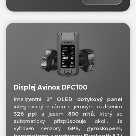
Displej Avinox DPC100
Inteligentní
2" OLED dotykový panel
integrovaný v rámu s jemným rozlišením
326 ppi
a jasem
800 nitů
, který se
automaticky přizpůsobuje okolí. Je
vybaven senzory
GPS, gyroskopem,
barometrem a podporou Bluetooth 5.1 i