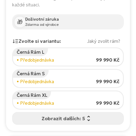
Te
každé situaci.
el
El
Doživotní záruka
TE
🎁
Ke
Zdarma od výrobce
př
El
Zvolte si variantu:
Jaký zvolit rám?
Na
Co
ka
Černá Rám L
El
Výška jezdce:
165
cm
99 990 Kč
• Předobjednávka
Br
Te
150
210
R2
Černá Rám S
El
99 990 Kč
• Předobjednávka
Pe
Doporučená velikost
*
:
17 - 18" (M)
S
*Uvedené hodnoty jsou pouze orientační.
Černá Rám XL
Ru
El
99 990 Kč
• Předobjednávka
Ri
St
El
Zobrazit dalších: 5
T
Sa
no