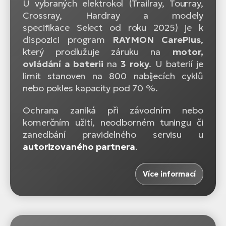
U vybraných elektrokol (Trailray, Tourray,
Crossray, Hardray a modely
specifikace Select od roku 2025) je k
dispozici program
RAYMON CarePlus
,
který prodlužuje záruku na
motor,
ovládání a baterii
na
3 roky
. U baterií je
limit stanoven na 800 nabíjecích cyklů
nebo pokles kapacity pod 70 %.
Ochrana zaniká při závodním nebo
komerčním užití, neodborném tuningu či
zanedbání pravidelného servisu u
autorizovaného partnera
.
Více informací