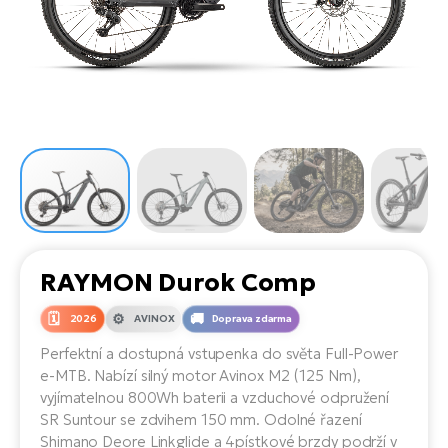
el
Se
ko
Ap
ov
SU
Se
El
Pů
Tu
el
Ro
el
Hu
Ko
Ma
Le
Mo
He
el
El
Re
4E
Gr
Dá
st
el
El
ba
Ná
Gi
a
Gr
Ná
RAYMON Durok Comp
úd
el
El
díl
ko
Bu
AV
2026
AVINOX
Doprava zdarma
Ca
Perfektní a dostupná vstupenka do světa Full-Power
Ma
el
El
e-MTB. Nabízí silný motor Avinox M2 (125 Nm),
sy
Ca
vyjímatelnou 800Wh baterii a vzduchové odpružení
Fi
SR Suntour se zdvihem 150 mm. Odolné řazení
El
Shimano Deore Linkglide a 4pístkové brzdy podrží v
Za