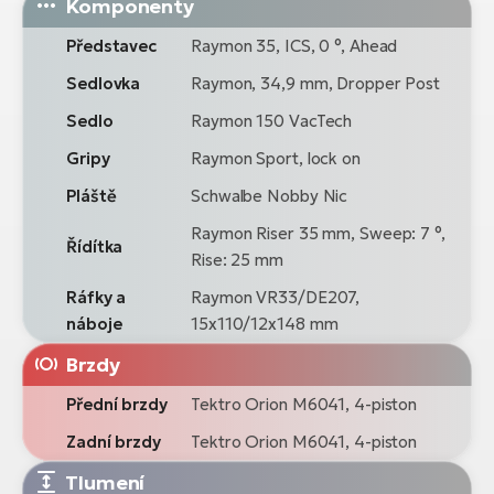
Komponenty
Představec
Raymon 35, ICS, 0 °, Ahead
Sedlovka
Raymon, 34,9 mm, Dropper Post
Sedlo
Raymon 150 VacTech
Gripy
Raymon Sport, lock on
Pláště
Schwalbe Nobby Nic
Raymon Riser 35 mm, Sweep: 7 °,
Řídítka
Rise: 25 mm
Ráfky a
Raymon VR33/DE207,
náboje
15x110/12x148 mm
Brzdy
Přední brzdy
Tektro Orion M6041, 4-piston
Zadní brzdy
Tektro Orion M6041, 4-piston
Tlumení