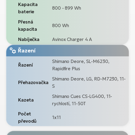
Kapacita
800 - 899 Wh
baterie
Přesná
800 Wh
kapacita
Nabíječka
Avinox Charger 4 A
Řazení
Shimano Deore, SL-M6230,
Řazení
Rapidfire Plus
Shimano Deore, LG, RD-M7230, 11-
Přehazovačka
S
Shimano Cues CS-LG400, 11-
Kazeta
rychlostí, 11-50T
Počet
1x11
převodů