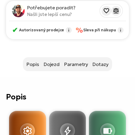
ko
El
Potřebujete poradit?
Ra
Našli jste lepší cenu?
Se
El
GP
✔
%
Autorizovaný prodejce
i
Sleva při nákupu
i
St
lo
El
A
Popis
Dojezd
Parametry
Dotazy
El
BH
El
Mo
Popis
El
W