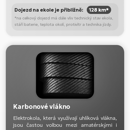
Dojezd na ekole je přibližně:
128 km*
*na celkový dojezd má dále vliv technický stav ekola,
stáří baterie, teplota okolí, protivítr a technika jízdy.
Karbonové vlákno
Elektrokola, která využívají uhlíková vlákna,
jsou častou volbou mezi amatérskými i