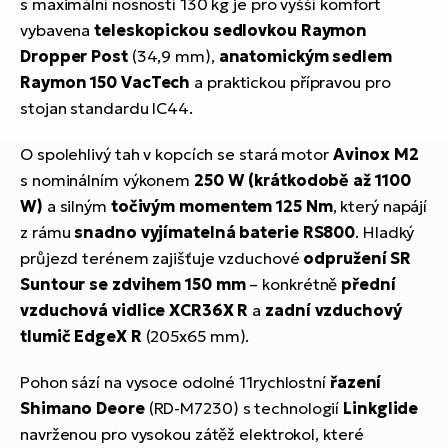
s maximální nosností 130 kg je pro vyšší komfort
vybavena
teleskopickou sedlovkou Raymon
Dropper Post
(34,9 mm),
anatomickým sedlem
Raymon 150 VacTech
a praktickou přípravou pro
stojan standardu IC44.
O spolehlivý tah v kopcích se stará motor
Avinox M2
s nominálním výkonem
250 W (krátkodobě až 1100
W)
a silným
točivým momentem 125 Nm
, který napájí
z rámu
snadno vyjímatelná baterie RS800
. Hladký
průjezd terénem zajišťuje vzduchové
odpružení SR
Suntour se zdvihem 150 mm
– konkrétně
přední
vzduchová vidlice XCR36X R
a
zadní vzduchový
tlumič EdgeX R
(205x65 mm).
Pohon sází na vysoce odolné 11rychlostní
řazení
Shimano Deore
(RD-M7230) s technologií
Linkglide
navrženou pro vysokou zátěž elektrokol, které