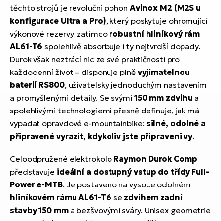
těchto strojů je revoluční pohon
Avinox M2 (M2S u
konfigurace Ultra a Pro)
, který poskytuje ohromující
výkonové rezervy, zatímco
robustní hliníkový rám
AL61-T6
spolehlivě absorbuje i ty nejtvrdší dopady.
Durok však neztrácí nic ze své praktičnosti pro
každodenní život – disponuje plně
vyjímatelnou
baterií RS800
, uživatelsky jednoduchým nastavením
a promyšlenými detaily. Se svými
150 mm zdvihu
a
spolehlivými technologiemi přesně definuje, jak má
vypadat opravdové e-mountainbike:
silné, odolné a
připravené vyrazit, kdykoliv jste připraveni vy
.
Celoodpružené elektrokolo
Raymon Durok Comp
představuje
ideální a dostupný vstup do třídy Full-
Power e-MTB
. Je postaveno na vysoce odolném
hliníkovém rámu AL61-T6
se
zdvihem zadní
stavby 150 mm
a bezšvovými sváry. Unisex geometrie