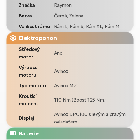
Značka
Raymon
Barva
Černá, Zelená
Velikost rámu
Rám L, Rám S, Rám XL, Rám M
Elektropohon
Středový
Ano
motor
Výrobce
Avinox
motoru
Typ motoru
Avinox M2
Kroutící
110 Nm (Boost 125 Nm)
moment
Avinox DPC100 s levým a pravým
Displej
ovladačem
Baterie