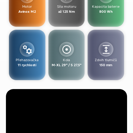
Motor
Síla motoru
Kapacita baterie
Avinox M2
až 125 Nm
800 Wh
Přehazovačka
Kola
Zdvih tlumičů
11 rychlostí
M-XL 29" / S 27,5"
150 mm