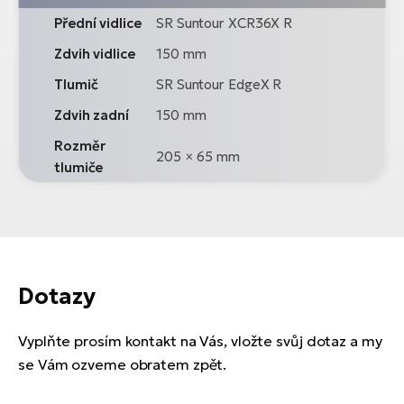
Přední vidlice
SR Suntour XCR36X R
Zdvih vidlice
150 mm
Tlumič
SR Suntour EdgeX R
Zdvih zadní
150 mm
Rozměr
205 × 65 mm
tlumiče
Dotazy
Vyplňte prosím kontakt na Vás, vložte svůj dotaz a my
se Vám ozveme obratem zpět.