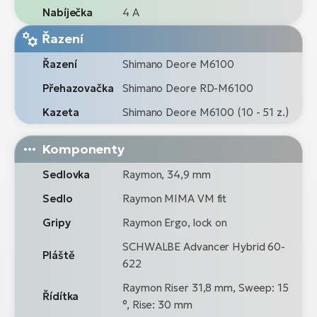
Nabíječka
4 A
Řazení
Řazení
Shimano Deore M6100
Přehazovačka
Shimano Deore RD-M6100
Kazeta
Shimano Deore M6100 (10 - 51 z.)
Komponenty
Sedlovka
Raymon, 34,9 mm
Sedlo
Raymon MIMA VM fit
Gripy
Raymon Ergo, lock on
SCHWALBE Advancer Hybrid 60-
Pláště
622
Raymon Riser 31,8 mm, Sweep: 15
Řídítka
°, Rise: 30 mm