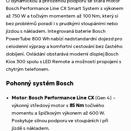
O dynamickou a přirozenou podporu se stará motor
Bosch Performance Line CX Smart System s výkonem
až 750 W a točivým momentem až 100 Nm, který si
bez problémů poradí i s prudkými stoupáními nebo
jízdou s nákladem. Integrovaná baterie Bosch
PowerTube 800 Wh nabízí nadstandardní dojezd pro
celodenní výpravy a komfortní cestování bez častého
dobíjení. Ovládání obstarává moderní displej Bosch
Kiox 300 spolu s LED Remote a možností propojení s
chytrým telefonem.
Pohonný systém Bosch
Motor
:
Bosch Performance Line CX
(Gen 4) –
výkonný středový motor s
85 Nm
točivého
momentu a špičkovým výkonem až 600 W.
Poskytuje silnou podporu ve stoupáních i při
jízdě s nákladem.