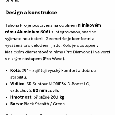
Design a konstrukce
Tahona Pro je postavena na odolném
hliníkovém
rámu Aluminium 6061
s integrovanou, snadno
vyjímatelnou baterií. Geometrie je komfortní a
vyvážená pro celodenní jízdu. Kolo je dostupné v
klasickém diamantovém rámu (Pro Diamond) i ve verzi
s nízkým nástupem (Pro Wave).
Kola
: 29" – zajišťují vysoký komfort a dobrou
stabilitu.
Vidlice
: SR Suntour MOBIE34 D-Boost LO,
vzduchová,
80 mm
zdvih.
Hmotnost
: přibližně
28,1 kg
.
Barva
: Black Stealth / Green