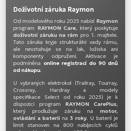
Doživotní záruka Raymon
Od modelového roku 2025 nabízí
Raymon
program
RAYMON Care
, který poskytuje
doživotní záruku na rám
pro 1. majitele.
Tato záruka kryje strukturální vady rámu,
ale nevztahuje se na lak, ložiska ani
komponenty odpružení. Aktivace je
podmíněna
online registrací do 90 dnů
od nákupu
.
U vybraných elektrokol (Trailray, Tourray,
Crossray, Hardray a modely
specifikace Select od roku 2025) je k
dispozici program
RAYMON CarePlus
,
který prodlužuje záruku na
motor,
ovládání a baterii
na
3 roky
. U baterií je
limit stanoven na 800 nabíjecích cyklů