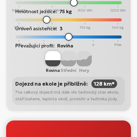
300 Wh
600 Wh
900 Wh
1200 Wh
Hmotnost jezdce:
75 kg
50 kg
80 kg
110 kg
140 kg
Úroveň asistence:
3
Min
2
3
4
Max
Převažující profil:
Rovina
Rovina
Střední
Hory
Dojezd na ekole je přibližně:
128 km*
*na celkový dojezd má dále vliv technický stav ekola,
stáří baterie, teplota okolí, protivítr a technika jízdy.