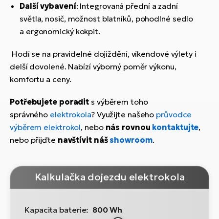
Další vybavení
: Integrovaná přední a zadní
světla, nosič, možnost blatníků, pohodlné sedlo
a ergonomický kokpit.
Hodí se na pravidelné dojíždění, víkendové výlety i
delší dovolené. Nabízí výborný poměr výkonu,
komfortu a ceny.
Potřebujete poradit
s výběrem toho
správného
elektrokola
? Využijte našeho
průvodce
výběrem elektrokol
, nebo
nás rovnou
kontaktujte
,
nebo přijďte
navštívit náš
showroom
.
Kalkulačka dojezdu elektrokola
Kapacita baterie:
800 Wh