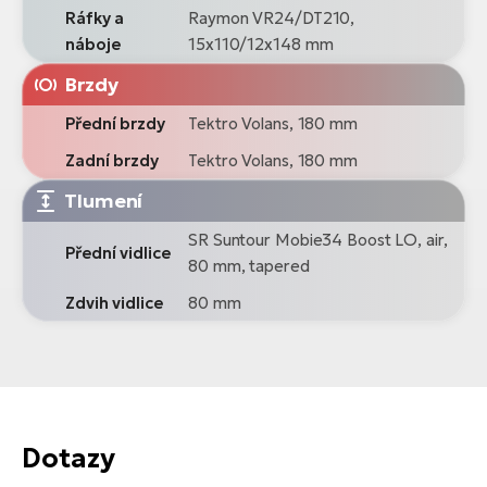
Ráfky a
Raymon VR24/DT210,
náboje
15x110/12x148 mm
Brzdy
Přední brzdy
Tektro Volans, 180 mm
Zadní brzdy
Tektro Volans, 180 mm
Tlumení
SR Suntour Mobie34 Boost LO, air,
Přední vidlice
80 mm, tapered
Zdvih vidlice
80 mm
Dotazy