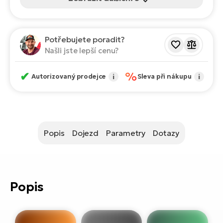
ko
El
Ra
Se
El
Potřebujete poradit?
GP
St
Našli jste lepší cenu?
lo
El
✔
%
Autorizovaný prodejce
i
Sleva při nákupu
i
A
El
BH
Popis
Dojezd
Parametry
Dotazy
El
Mo
El
Popis
W