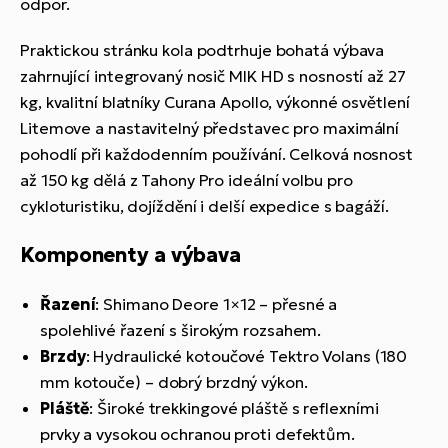
odpor.
Praktickou stránku kola podtrhuje bohatá výbava
zahrnující integrovaný nosič MIK HD s nosností až 27
kg, kvalitní blatníky Curana Apollo, výkonné osvětlení
Litemove a nastavitelný představec pro maximální
pohodlí při každodenním používání. Celková nosnost
až 150 kg dělá z Tahony Pro ideální volbu pro
cykloturistiku, dojíždění i delší expedice s bagáží.
Komponenty a výbava
Řazení
: Shimano Deore 1×12 – přesné a
spolehlivé řazení s širokým rozsahem.
Brzdy
: Hydraulické kotoučové Tektro Volans (180
mm kotouče) – dobrý brzdný výkon.
Pláště
: Široké trekkingové pláště s reflexními
prvky a vysokou ochranou proti defektům.