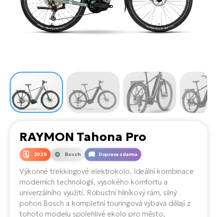
el
Se
ko
Ap
ov
SU
Se
El
Pů
Tu
el
Ro
el
Hu
Ko
Ma
Le
Mo
He
el
El
Re
4E
Gr
Dá
st
el
El
ba
Ná
Gi
a
Gr
Ná
RAYMON Tahona Pro
úd
el
El
díl
ko
Bu
AV
2026
Bosch
Doprava zdarma
Ca
Výkonné trekkingové elektrokolo. Ideální kombinace
Ma
el
El
moderních technologií, vysokého komfortu a
sy
Ca
univerzálního využití. Robustní hliníkový rám, silný
Fi
pohon Bosch a kompletní touringová výbava dělají z
El
tohoto modelu spolehlivé ekolo pro město,
Za