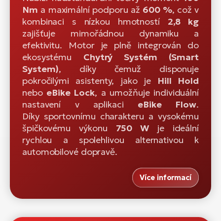
Nm
a maximální podporu až
600 %
, což v
kombinaci s nízkou hmotností
2,8 kg
zajišťuje mimořádnou dynamiku a
efektivitu. Motor je plně integrován do
ekosystému
Chytrý Systém (Smart
System)
, díky čemuž disponuje
pokročilými asistenty, jako je
Hill Hold
nebo
eBike Lock
, a umožňuje individuální
nastavení v aplikaci
eBike Flow
.
Díky sportovnímu charakteru a vysokému
špičkovému výkonu
750 W
je ideální
rychlou a spolehlivou alternativou k
automobilové dopravě.
Více informací