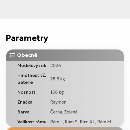
Parametry
Obecně
Modelový rok
2026
Hmotnost vč.
28,3 kg
baterie
Nosnost
150 kg
Značka
Raymon
Barva
Černá, Zelená
Velikost rámu
Rám L, Rám S, Rám XL, Rám M