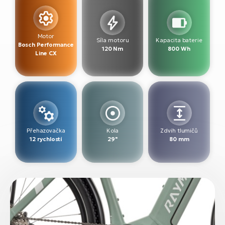
Motor
Síla motoru
Kapacita baterie
Bosch Performance
120 Nm
800 Wh
Line CX
Přehazovačka
Kola
Zdvih tlumičů
12 rychlostí
29"
80 mm