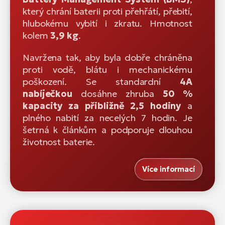
který chrání baterii proti přehřátí, přebití,
hlubokému vybití i zkratu. Hmotnost
kolem
3,9 kg
.
Navržena tak, aby byla dobře chráněna
proti vodě, blátu i mechanickému
poškození. Se standardní
4A
nabíječkou
dosáhne zhruba
50 %
kapacity za přibližně 2,5 hodiny
a
plného nabití za necelých 7 hodin. Je
šetrná k článkům a podporuje dlouhou
životnost baterie.
Více informací