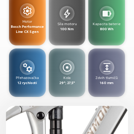
Motor
Síla motoru
Kapacita baterie
Bosch Performance
100 Nm
800 Wh
Line CX 5.gen
Přehazovačka
Kola
Zdvih tlumičů
12 rychlostí
29"; 27,5"
160 mm