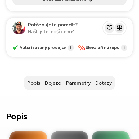
ko
El
Ra
Se
El
Potřebujete poradit?
GP
St
Našli jste lepší cenu?
lo
El
✔
%
Autorizovaný prodejce
i
Sleva při nákupu
i
A
El
BH
Popis
Dojezd
Parametry
Dotazy
El
Mo
El
Popis
W