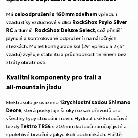
Má
celoodpružení s 160 mm zdvihem
vpředu i
vzadu díky vzduchové vidlici
RockShox Psylo Silver
RC
a tlumiči
RockShox Deluxe Select
, což přináší
plynulé a kontrolované odpružení i na náročných
stezkách. Mullet konfigurace kol (29″ vpředu a 27,5″
vzadu) zvyšuje stabilitu a průchodnost terénem bez
ztráty obratnosti.
Kvalitní komponenty pro trail a
all‑mountain jízdu
Elektrokolo je osazeno
12rychlostní sadou Shimano
Deore
, která poskytuje široký rozsah převodů pro
všechny typy stoupání i rovin. Hydraulické kotoučové
brzdy
Tektro
TR54
s 203 mm kotouči zaručují jisté a
spolehlivé brzdění v jakýchkoli podmínkách. Pláště