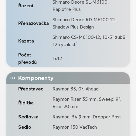
Shimano Deore SL-M6100,
Řazení
Rapidfire Plus
Shimano Deore RD-M6100 12s
Přehazovačka
Shadow Plus Design
Shimano CS-M6100-12, 10-51 zubů,
Kazeta
12-rychlostí
Počet
1x12
převodů
Komponenty
Představec
Raymon 35, 0°, Ahead
Raymon Riser 35 mm, Sweep: 9°,
Řidítka
Rise: 20 mm
Sedlovka
Raymon, 34,9 mm, Dropper Post
Sedlo
Raymon 150 VacTech