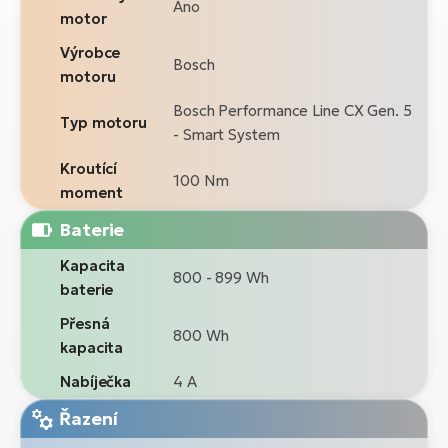
Ano
motor
Výrobce
Bosch
motoru
Bosch Performance Line CX Gen. 5
Typ motoru
- Smart System
Kroutící
100 Nm
moment
Baterie
Kapacita
800 - 899 Wh
baterie
Přesná
800 Wh
kapacita
Nabíječka
4 A
Řazení