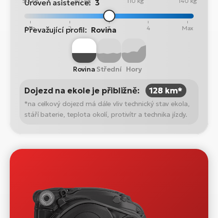
50 kg
80 kg
110 kg
140 kg
Úroveň asistence:
3
Min
2
3
4
Max
Převažující profil:
Rovina
Rovina
Střední
Hory
Dojezd na ekole je přibližně:
128 km*
*na celkový dojezd má dále vliv technický stav ekola,
stáří baterie, teplota okolí, protivítr a technika jízdy.