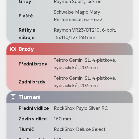
Gripy
Raymon Sport, lock on
Schwalbe Magic Mary
Pláště
Performance, 62 – 622
Ráfky a
Raymon VR23/DT210, 6-bolt,
náboje
15x110/12x148 mm
Brzdy
Tektro Gemini SL, 4-pístkové,
Přední brzdy
hydraulické, 203 mm
Tektro Gemini SL, 4-pístkové,
Zadní brzdy
hydraulické, 203 mm
Tlumení
Přední vidlice
RockShox Psylo Silver RC
Zdvih vidlice
160 mm
Tlumič
RockShox Deluxe Select