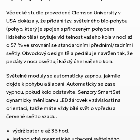
ko
El
Ra
Vědecké studie provedené Clemson University v
Se
USA dokázaly, že přidání tzv. světelného bio-pohybu
El
(pohyb, který je spojen s přirozeným pohybem
GP
St
lo
lidského těla) zvyšuje viditelnost vašeho kola v noci až
o 57 % ve srovnání se standardními předními/zadními
El
A
světly. Obvodový design těla pedálu je navržen tak, že
pedály v noci osvětlují každý úhel vašeho kola.
El
BH
Světelné moduly se automaticky zapnou, jakmile
dojde k pohybu a šlapání. Automaticky se zase
El
vypnou, pokud kolo odstavíte. Senzory SmartSet
Mo
dynamicky mění barvu LED žárovek v závislosti na
orientaci, takže máte vždy bílé světlo vpředu a
El
červené světlo vzadu.
W
výdrž baterie až 36 hod.
jednoduché magnetické uchycení světelného