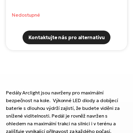
Te
el
El
Nedostupné
TE
Ke
př
El
Kontaktujte nás pro alternativu
Na
Co
ka
El
Br
Te
R2
El
Pe
S
Pedály Arclight jsou navrženy pro maximální
Ru
El
bezpečnost na kole. Výkonné LED diody a dobíjecí
Ri
St
baterie s dlouhou výdrží zajistí, že budete viděni za
El
snížené viditelnosti. Pedál je rovněž navržen s
T
Sa
ohledem na maximální trakci na silnici i v terénu a
no
zajišťuje vynikající přilnavost za každého počasí.