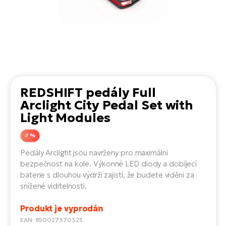
el
Se
ko
Ap
ov
SU
Se
El
Pů
Tu
el
Ro
el
Hu
Ko
Ma
Le
Mo
He
el
El
REDSHIFT pedály Full
Re
4E
Gr
Dá
Arclight City Pedal Set with
st
el
El
ba
Light Modules
Ná
Gi
a
Gr
Ná
-7 %
úd
el
El
díl
Pedály Arclight jsou navrženy pro maximální
ko
Bu
AV
bezpečnost na kole. Výkonné LED diody a dobíjecí
Ca
baterie s dlouhou výdrží zajistí, že budete viděni za
Ma
el
El
snížené viditelnosti.
sy
Ca
Fi
Produkt je vyprodán
El
EAN: 850027370323
Za