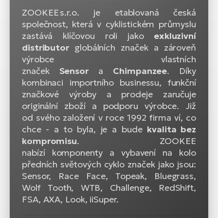
ZOOKEE s.r.o. je etablovaná česká
společnost, která v cyklistickém průmyslu
zastává klíčovou roli jako
exkluzivní
distributor
globálních značek a zároveň
výrobce vlastních
značek
Sensor
a
Chimpanzee
. Díky
kombinaci importního businessu, funkční
značkové výroby a prodeje zaručuje
originální zboží a podporu výrobce. Již
od svého založení v roce 1992 firma ví, co
chce - a to byla, je a bude
kvalita bez
kompromisu
. ZOOKEE
nabízí komponenty a vybavení na kolo
předních světových cyklo značek jako jsou:
Sensor, Race Face, Topeak, Bluegrass,
Wolf Tooth, WTB, Challenge, RedShift,
FSA, AXA, Look, iiSuper.