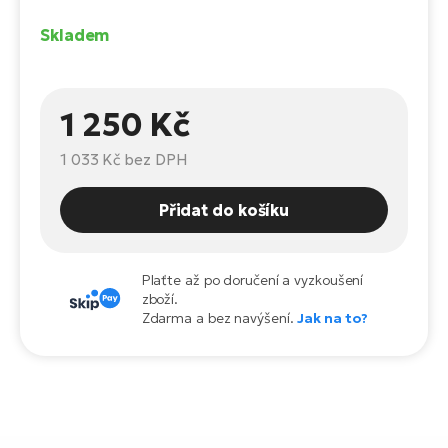
Te
el
Skladem
El
TE
Ke
př
1 250 Kč
El
Na
Co
1 033 Kč
bez DPH
ka
El
Br
Te
Přidat do košíku
R2
El
Pe
S
Plaťte až po doručení a vyzkoušení
zboží.
Ru
Zdarma a bez navýšení.
Jak na to?
El
Ri
St
El
T
Sa
no