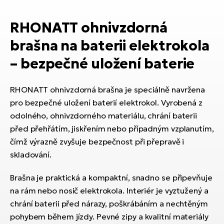
ko
El
Ra
RHONATT ohnivzdorná
Se
El
brašna na baterii elektrokola
GP
St
lo
– bezpečné uložení baterie
El
A
RHONATT ohnivzdorná brašna je speciálně navržena
pro bezpečné uložení baterií elektrokol. Vyrobená z
El
odolného, ohnivzdorného materiálu, chrání baterii
BH
před přehřátím, jiskřením nebo případným vzplanutím,
El
čímž výrazně zvyšuje bezpečnost při přepravě i
Mo
skladování.
El
Brašna je praktická a kompaktní, snadno se připevňuje
W
na rám nebo nosič elektrokola. Interiér je vyztužený a
chrání baterii před nárazy, poškrábáním a nechtěným
pohybem během jízdy. Pevné zipy a kvalitní materiály