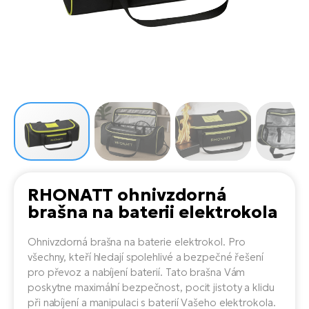
el
Se
ko
Ap
ov
SU
Se
El
Pů
Tu
el
Ro
el
Hu
Ko
Ma
Le
Mo
He
el
El
Re
4E
Gr
Dá
st
el
El
ba
Ná
Gi
a
Gr
Ná
RHONATT ohnivzdorná
úd
el
El
díl
brašna na baterii elektrokola
ko
Bu
AV
Ca
Ohnivzdorná brašna na baterie elektrokol. Pro
Ma
el
El
všechny, kteří hledají spolehlivé a bezpečné řešení
sy
Ca
pro převoz a nabíjení baterií. Tato brašna Vám
Fi
poskytne maximální bezpečnost, pocit jistoty a klidu
El
při nabíjení a manipulaci s baterií Vašeho elektrokola.
Za