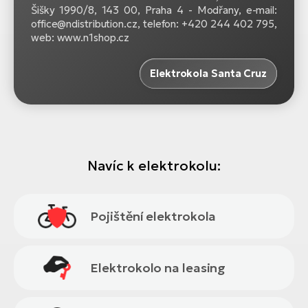
Šišky 1990/8, 143 00, Praha 4 - Modřany, e-mail:
office@ndistribution.cz, telefon: +420 244 402 795,
web: www.n1shop.cz
Elektrokola Santa Cruz
Navíc k elektrokolu:
Pojištění elektrokola
Elektrokolo na leasing