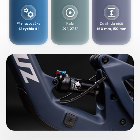
Přehazovačka
Kola
Zdvih tlumičů
12 rychlostí
29", 27,5"
160 mm, 150 mm