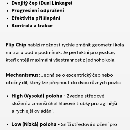
Dvojitý čep (Dual Linkage)
Progresivní odpružení
Efektivita při šlapání
Kontrola a trakce
Flip Chip
nabízí možnost rychle změnit geometrii kola
na trailu podle podmínek. Je perfektní pro jezdce,
kteří chtějí maximální všestrannost z jednoho kola.
Mechanismus:
Jedná se o excentrický čep nebo
otočný díl, který lze přepnout do dvou různých pozic:
High (Vysoká) poloha
-
Zvedne středové
složení a zmenší úhel hlavové trubky pro agilnější
a rychlejší ovládání.
Low (Nízká) poloha -
Sníží středové složení pro