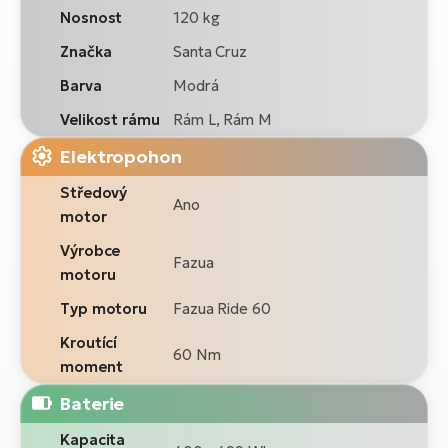
Nosnost
120 kg
Značka
Santa Cruz
Barva
Modrá
Velikost rámu
Rám L, Rám M
Elektropohon
Středový
Ano
motor
Výrobce
Fazua
motoru
Typ motoru
Fazua Ride 60
Kroutící
60 Nm
moment
Baterie
Kapacita