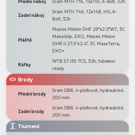
Přední náboj
Sram MTH 716, 15x110, 6-Bolt, 32h
Sram MTH 746, 12x148, HG, 6-
Zadní náboj
Bolt, 32h
Maxxis Minion DHF 29"x2.5"WT, 3C
MaxxGrip, EXO, Maxxis Minion
Pláště
DHR II 27.5"x2.4", 3C MaxxTerra,
EXO+
WTB ST i30 TCS, 32h, tubeless
Ráfky
ready
Brzdy
Sram DB8, 4-pístkové, hydraulické,
Přední brzdy
200 mm
Sram DB8, 4-pístkové, hydraulické,
Zadní brzdy
200 mm
Tlumení