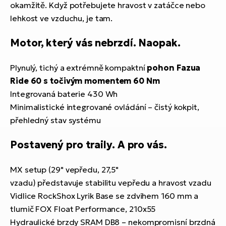
okamžitě. Když potřebujete hravost v zatáčce nebo
lehkost ve vzduchu, je tam.
Motor, který vás nebrzdí. Naopak.
Plynulý, tichý a extrémně kompaktní
pohon Fazua
Ride 60 s točivým momentem 60 Nm
Integrovaná baterie 430 Wh
Minimalistické integrované ovládání – čistý kokpit,
přehledný stav systému
Postavený pro traily. A pro vás.
MX setup (29" vepředu, 27,5"
vzadu) představuje stabilitu vepředu a hravost vzadu
Vidlice RockShox Lyrik Base se zdvihem 160 mm a
tlumič FOX Float Performance, 210x55
Hydraulické brzdy SRAM DB8 – nekompromisní brzdná