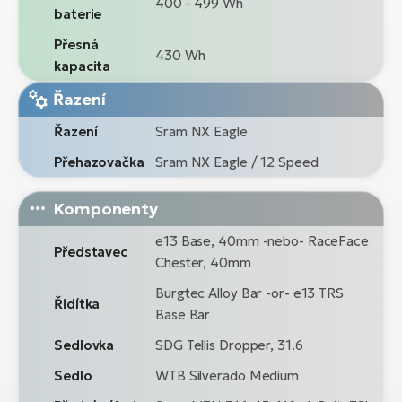
400 - 499 Wh
baterie
Přesná
430 Wh
kapacita
Řazení
Řazení
Sram NX Eagle
Přehazovačka
Sram NX Eagle / 12 Speed
Komponenty
e13 Base, 40mm -nebo- RaceFace
Představec
Chester, 40mm
Burgtec Alloy Bar -or- e13 TRS
Řidítka
Base Bar
Sedlovka
SDG Tellis Dropper, 31.6
Sedlo
WTB Silverado Medium