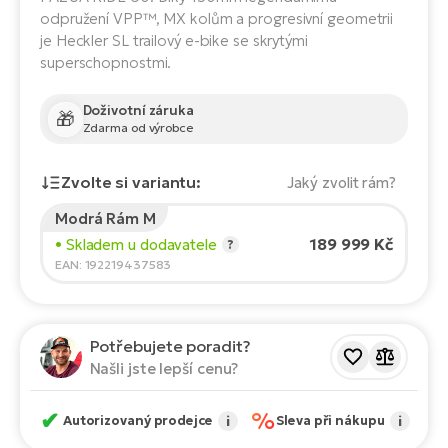
Te
odpružení VPP™, MX kolům a progresivní geometrii
el
je Heckler SL trailový e-bike se skrytými
El
superschopnostmi.
TE
Ke
př
Doživotní záruka
El
🎁
Zdarma od výrobce
Na
Co
ka
Zvolte si variantu:
Jaký zvolit rám?
El
Br
Te
Modrá Rám M
R2
Výška jezdce:
165
cm
189 999 Kč
• Skladem u dodavatele
?
El
150
210
EAN: 192219437583
Pe
S
Ru
El
Doporučená velikost
*
:
17 - 18" (M)
Ri
Potřebujete poradit?
*Uvedené hodnoty jsou pouze orientační.
St
Našli jste lepší cenu?
El
T
Sa
✔
%
Autorizovaný prodejce
i
Sleva při nákupu
i
no