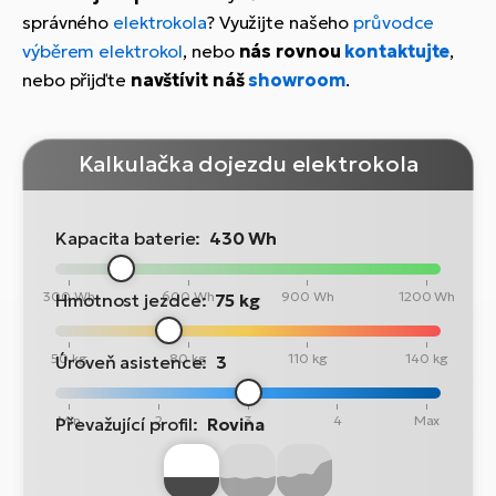
správného
elektrokola
? Využijte našeho
průvodce
výběrem elektrokol
, nebo
nás rovnou
kontaktujte
,
nebo přijďte
navštívit náš
showroom
.
Kalkulačka dojezdu elektrokola
Kapacita baterie:
430 Wh
300 Wh
600 Wh
900 Wh
1200 Wh
Hmotnost jezdce:
75 kg
50 kg
80 kg
110 kg
140 kg
Úroveň asistence:
3
Min
2
3
4
Max
Převažující profil:
Rovina