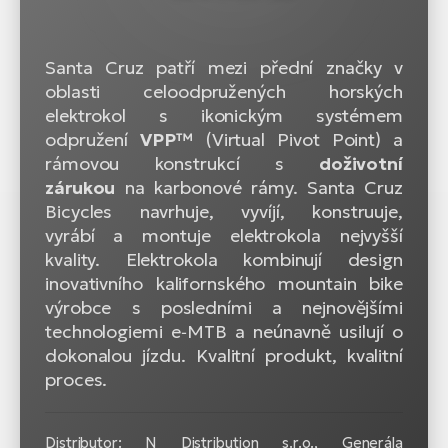
Santa Cruz patří mezi přední značky v
oblasti celoodpružených horských
elektrokol s ikonickým systémem
odpružení
VPP™
(Virtual Pivot Point) a
rámovou konstrukcí s
doživotní
zárukou
na karbonové rámy. Santa Cruz
Bicycles navrhuje, vyvíjí, konstruuje,
vyrábí a montuje elektrokola nejvyšší
kvality. Elektrokola kombinují design
inovativního kalifornského mountain bike
výrobce s posledními a nejnovějšími
technologiemi e‑MTB a neúnavně usilují o
dokonalou jízdu. Kvalitní produkt, kvalitní
proces.
Distributor: N Distribution s.r.o., Generála