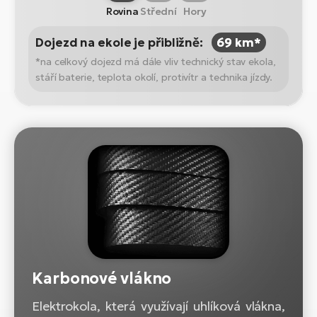
Rovina
Střední
Hory
Dojezd na ekole je přibližně:
69 km*
*na celkový dojezd má dále vliv technický stav ekola,
stáří baterie, teplota okolí, protivítr a technika jízdy.
Karbonové vlákno
Elektrokola, která využívají uhlíková vlákna,