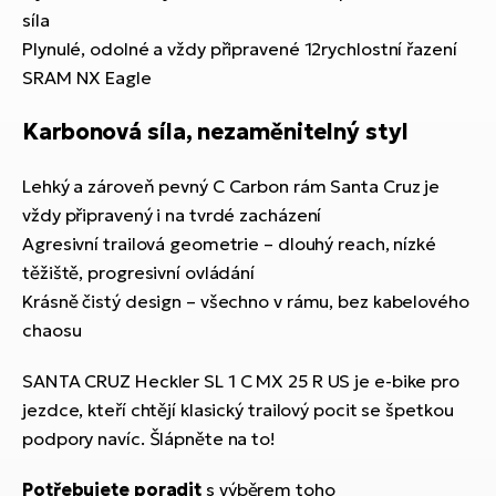
síla
Plynulé, odolné a vždy připravené 12rychlostní řazení
SRAM NX Eagle
Karbonová síla, nezaměnitelný styl
Lehký a zároveň pevný C Carbon rám Santa Cruz je
vždy připravený i na tvrdé zacházení
Agresivní trailová geometrie – dlouhý reach, nízké
těžiště, progresivní ovládání
Krásně čistý design – všechno v rámu, bez kabelového
chaosu
SANTA CRUZ Heckler SL 1 C MX 25 R US je e-bike pro
jezdce, kteří chtějí klasický trailový pocit se špetkou
podpory navíc. Šlápněte na to!
Potřebujete poradit
s výběrem toho