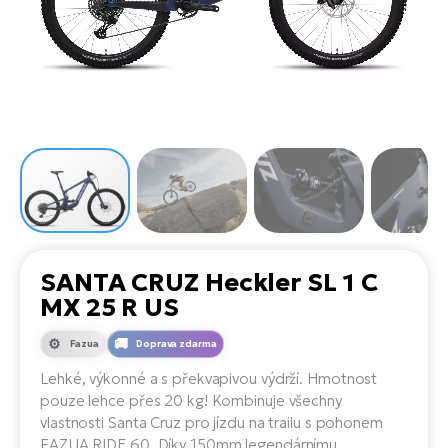
el
Se
ko
Ap
ov
SU
Se
El
Pů
Tu
el
Ro
el
Hu
Ko
Ma
Le
Mo
He
el
El
Re
4E
Gr
Dá
st
el
El
ba
Ná
Gi
a
Gr
Ná
SANTA CRUZ Heckler SL 1 C
úd
el
El
díl
MX 25 R US
ko
Bu
AV
Ca
Fazua
Doprava zdarma
Ma
el
El
Lehké, výkonné a s překvapivou výdrží. Hmotnost
sy
Ca
pouze lehce přes 20 kg! Kombinuje všechny
Fi
vlastnosti Santa Cruz pro jízdu na trailu s pohonem
El
FAZUA RIDE 60. Díky 150mm legendárnímu
Za