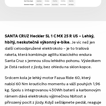
SANTA CRUZ Heckler SL 1 C MX 25 R US – Lehký,
hbitý, neskutečně výkonný e-bike.
Je víc než jen
další celoodpružené elektrokolo – je to trailová
raketa, která kombinuje agilitu klasického endura
Santa Cruz s jemnou silou lehkého pohonu. Výsledkem
je čistá radost z jízdy, bez ohledu na sklon kopce.
Srdcem kola je lehký motor Fazua Ride 60, který
nabízí 60 Nm krouticího momentu a váží pouhých 1,96
kg. Spolu s integrovanou 430Wh baterií a karbonovým
rámem dává elektrokolu výjimečnou hbitost a
přirozený pocit z jízdy. Když sešlápnete pedál, reaguje