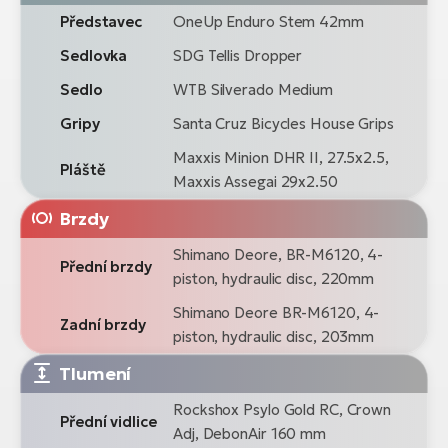
Představec
OneUp Enduro Stem 42mm
Sedlovka
SDG Tellis Dropper
Sedlo
WTB Silverado Medium
Gripy
Santa Cruz Bicycles House Grips
Maxxis Minion DHR II, 27.5x2.5,
Pláště
Maxxis Assegai 29x2.50
Brzdy
Shimano Deore, BR-M6120, 4-
Přední brzdy
piston, hydraulic disc, 220mm
Shimano Deore BR-M6120, 4-
Zadní brzdy
piston, hydraulic disc, 203mm
Tlumení
Rockshox Psylo Gold RC, Crown
Přední vidlice
Adj, DebonAir 160 mm