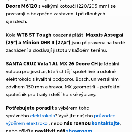
Deore M6120
s velkými kotouči (220/203 mm) se
postarají o bezpečné zastavení i při dlouhých
sjezdech.
Kola
WTB ST Tough
osazená plášti
Maxxis Assegai
(29") a Minion DHR II (27,5")
jsou připravena na tvrdé
zacházení a dodávají jistotu v každém terénu.
SANTA CRUZ Vala 1 AL MX 26 Deore CH
je ideální
volbou pro jezdce, kteří chtějí spolehlivé a odolné
elektrokolo s kvalitní podporou Bosch, univerzálním
zdvihem 150 mm a hravou MX geometrií – perfektní
společník pro traily i delší horské výpravy.
Potřebujete poradit
s výběrem toho
správného
elektrokola
? Využijte našeho
průvodce
výběrem elektrokol
, nebo
nás rovnou
kontaktujte
,
nebo přijďte
navštívit náš
showroom
.