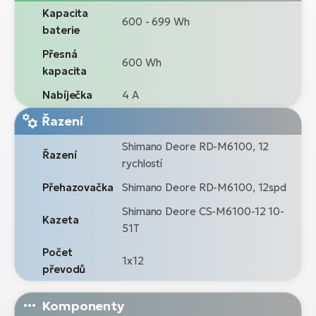
Kapacita
600 - 699 Wh
baterie
Přesná
600 Wh
kapacita
Nabíječka
4 A
Řazení
Shimano Deore RD-M6100, 12
Řazení
rychlostí
Přehazovačka
Shimano Deore RD-M6100, 12spd
Shimano Deore CS-M6100-12 10-
Kazeta
51T
Počet
1x12
převodů
Komponenty