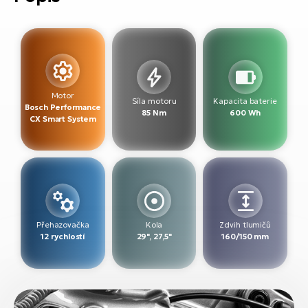
Motor
Síla motoru
Kapacita baterie
Bosch Performance
85 Nm
600 Wh
CX Smart System
Přehazovačka
Kola
Zdvih tlumičů
12 rychlostí
29", 27,5"
160/150 mm