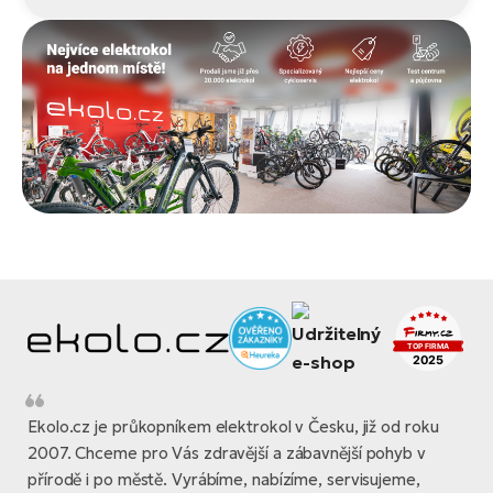
Ekolo.cz je průkopníkem elektrokol v Česku, již od roku
2007. Chceme pro Vás zdravější a zábavnější pohyb v
přírodě i po městě. Vyrábíme, nabízíme, servisujeme,