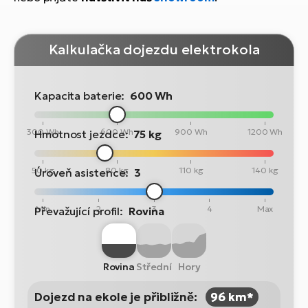
Kalkulačka dojezdu elektrokola
Kapacita baterie:
600 Wh
300 Wh
600 Wh
900 Wh
1200 Wh
Hmotnost jezdce:
75 kg
50 kg
80 kg
110 kg
140 kg
Úroveň asistence:
3
Min
2
3
4
Max
Převažující profil:
Rovina
Rovina
Střední
Hory
Dojezd na ekole je přibližně:
96 km*