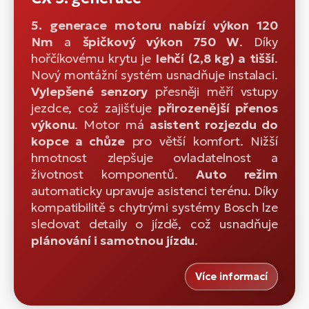
5. generace motoru nabízí výkon 120
Nm
a
špičkový výkon 750 W
. Díky
hořčíkovému krytu je
lehčí (2,8 kg) a tišší
.
Nový montážní systém usnadňuje instalaci.
Vylepšené senzory
přesněji měří vstupy
jezdce, což zajišťuje
přirozenější přenos
výkonu
. Motor má
asistent rozjezdu do
kopce a chůze
pro větší komfort. Nižší
hmotnost zlepšuje ovladatelnost a
životnost komponentů.
Auto režim
automaticky upravuje asistenci terénu. Díky
kompatibilitě s chytrými systémy Bosch lze
sledovat detaily o jízdě, což usnadňuje
plánování i samotnou jízdu
.
Více informací