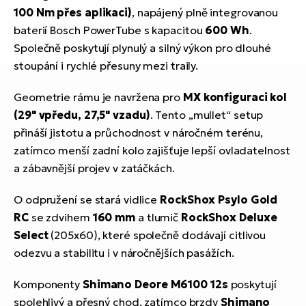
100 Nm přes aplikaci)
, napájený plně integrovanou
baterií Bosch PowerTube s kapacitou
600 Wh
.
Společně poskytují plynulý a silný výkon pro dlouhé
stoupání i rychlé přesuny mezi traily.
Geometrie rámu je navržena pro
MX konfiguraci kol
(29" vpředu, 27,5" vzadu)
. Tento „mullet“ setup
přináší jistotu a průchodnost v náročném terénu,
zatímco menší zadní kolo zajišťuje lepší ovladatelnost
a zábavnější projev v zatáčkách.
O odpružení se stará vidlice
RockShox Psylo Gold
RC
se zdvihem
160 mm
a tlumič
RockShox Deluxe
Select
(205x60), které společně dodávají citlivou
odezvu a stabilitu i v náročnějších pasážích.
Komponenty
Shimano Deore M6100 12s
poskytují
spolehlivý a přesný chod, zatímco brzdy
Shimano