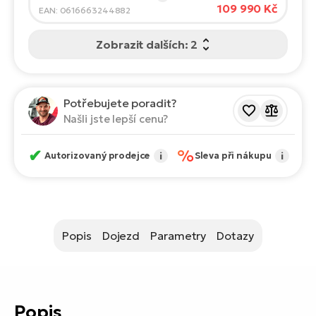
ko
El
109 990 Kč
EAN: 0616663244882
Ra
Se
Zobrazit dalších: 2
El
GP
St
lo
El
Potřebujete poradit?
Našli jste lepší cenu?
A
El
✔
%
Autorizovaný prodejce
i
Sleva při nákupu
i
BH
El
Mo
Popis
Dojezd
Parametry
Dotazy
El
W
Popis