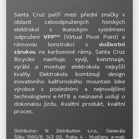
Santa Cruz patří mezi přední značky v
oblasti celoodpružených horských
elektrokol s ikonickým systémem
odpružení
VPP™
(Virtual Pivot Point) a
rámovou konstrukcí s
doživotní
zárukou
na karbonové rámy. Santa Cruz
Bicycles navrhuje, vyvíjí, konstruuje,
vyrábí a montuje elektrokola nejvyšší
kvality. Elektrokola kombinují design
inovativního kalifornského mountain bike
výrobce s posledními a nejnovějšími
technologiemi e‑MTB a neúnavně usilují o
dokonalou jízdu. Kvalitní produkt, kvalitní
proces.
Distributor: N Distribution s.r.o., Generála
Šišky 1990/8, 143 00, Praha 4 - Modřany, e-mail: