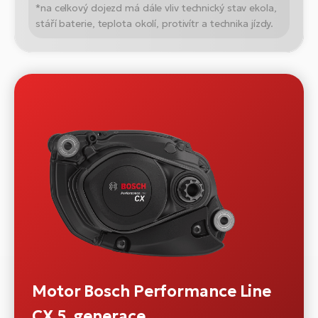
*na celkový dojezd má dále vliv technický stav ekola,
stáří baterie, teplota okolí, protivítr a technika jízdy.
Motor Bosch Performance Line
CX 5. generace