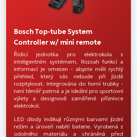
Bosch Top-tube System
Controller w/ mini remote
Řídicí jednotka pro elektrokola s
inteligentním systémem. Rozsah funkcí a
informací je omezen - abyste měli rychlý
přehled, který vás nebude při jízdě
rozptylovat. Integrována do horní trubky -
není téměř patrná a je ideální pro sportovní
výlety a designově zaměřené příznivce
elektrokol.
LED diody indikují různými barvami jízdní
režim a úroveň nabití baterie. Vyrobená z
odolného materiálu a chráněná před