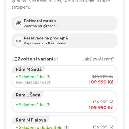
generace, 600Wh baterií, Deore osazením a mullet
Te
el
setupem.
El
TE
Ke
Doživotní záruka
🎁
Zdarma od výrobce
př
El
Rezervace na prodejně
Na
👀
Co
Připraveno k odběru ihned
ka
El
Zvolte si variantu:
Br
Jaký zvolit rám?
Te
R2
Rám M Šedá
El
Výška jezdce:
165
cm
134 999 Kč
• Skladem 1 ks
?
Pe
S
109 990 Kč
150
210
EAN: 616663244875
Ru
El
Rám L Šedá
Doporučená velikost
*
:
17 - 18" (M)
Ri
134 999 Kč
St
• Skladem 1 ks
?
*Uvedené hodnoty jsou pouze orientační.
109 990 Kč
El
T
Sa
Rám M Fialová
no
134 999 Kč
• Skladem u dodavatele
?