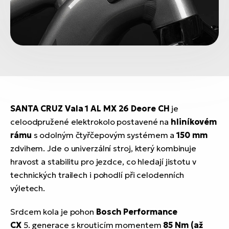
SANTA CRUZ Vala 1 AL MX 26 Deore CH
je
celoodpružené elektrokolo postavené na
hliníkovém
rámu
s odolným čtyřčepovým systémem a
150 mm
zdvihem. Jde o univerzální stroj, který kombinuje
hravost a stabilitu pro jezdce, co hledají jistotu v
technických trailech i pohodlí při celodenních
výletech.
Srdcem kola je pohon
Bosch Performance
CX
5. generace s krouticím momentem
85 Nm (až