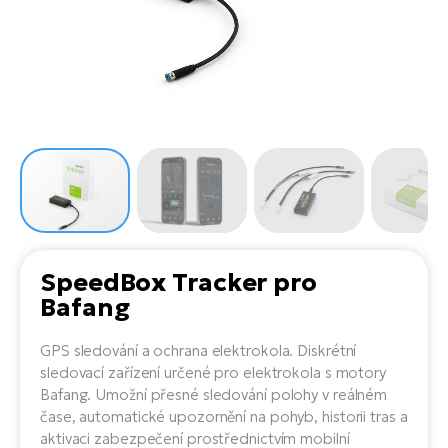
el
Se
ko
Ap
ov
SU
Se
El
Pů
Tu
el
Ro
el
Hu
Ko
Ma
Le
Mo
He
el
El
Re
4E
Gr
Dá
st
el
El
ba
Ná
Gi
a
Gr
Ná
SpeedBox Tracker pro
úd
el
El
díl
Bafang
ko
Bu
AV
Ca
GPS sledování a ochrana elektrokola. Diskrétní
Ma
el
El
sledovací zařízení určené pro elektrokola s motory
sy
Ca
Bafang. Umožní přesné sledování polohy v reálném
Fi
čase, automatické upozornění na pohyb, historii tras a
El
aktivaci zabezpečení prostřednictvím mobilní
Za