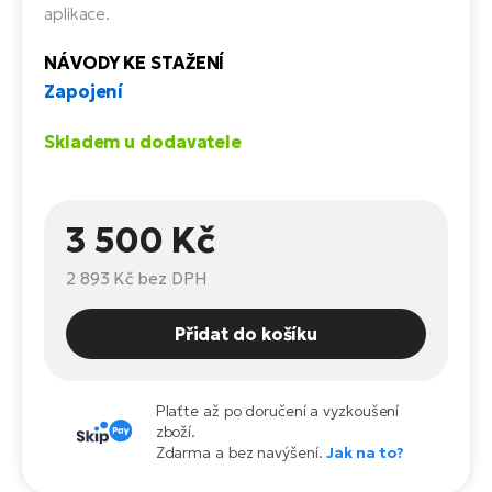
Te
aplikace.
el
El
NÁVODY KE STAŽENÍ
TE
Ke
Zapojení
př
El
Skladem u dodavatele
Na
Co
ka
El
Br
3 500 Kč
Te
R2
El
2 893 Kč
bez DPH
Pe
S
Přidat do košíku
Ru
El
Ri
St
Plaťte až po doručení a vyzkoušení
El
zboží.
T
Zdarma a bez navýšení.
Jak na to?
Sa
no