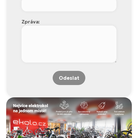
Zpráva:
Odeslat