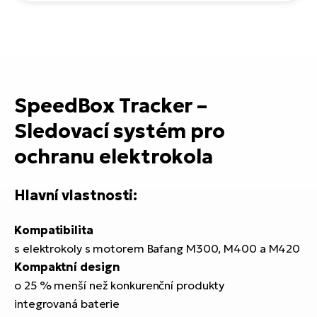
ko
El
Ra
Se
El
GP
St
lo
SpeedBox Tracker –
El
A
Sledovací systém pro
El
ochranu elektrokola
BH
Hlavní vlastnosti:
El
Mo
Kompatibilita
El
s elektrokoly s motorem Bafang M300, M400 a M420
W
Kompaktní design
o 25 % menší než konkurenční produkty
integrovaná baterie