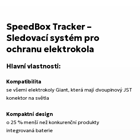
ko
El
Ra
Se
El
SpeedBox Tracker –
GP
St
Sledovací systém pro
lo
El
ochranu elektrokola
A
Hlavní vlastnosti:
El
BH
Kompatibilita
El
se všemi elektrokoly Giant, která mají dvoupinový JST
Mo
konektor na světla
El
Kompaktní design
W
o 25 % menší než konkurenční produkty
integrovaná baterie