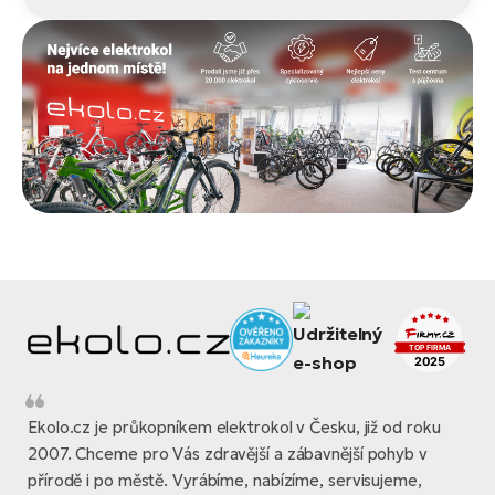
Ekolo.cz je průkopníkem elektrokol v Česku, již od roku
2007. Chceme pro Vás zdravější a zábavnější pohyb v
přírodě i po městě. Vyrábíme, nabízíme, servisujeme,