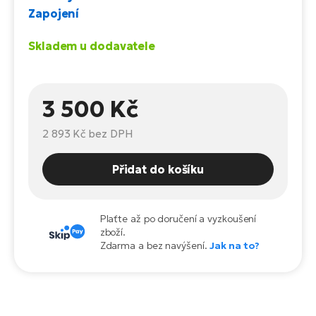
Te
Zapojení
el
El
Skladem u dodavatele
TE
Ke
př
El
Na
Co
3 500 Kč
ka
El
2 893 Kč
bez DPH
Br
Te
R2
Přidat do košíku
El
Pe
S
Plaťte až po doručení a vyzkoušení
Ru
El
zboží.
Ri
Zdarma a bez navýšení.
Jak na to?
St
El
T
Sa
no