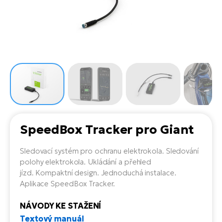
el
Se
ko
Ap
ov
SU
Se
El
Pů
Tu
el
Ro
el
Hu
Ko
Ma
Le
Mo
He
el
El
Re
4E
Gr
Dá
st
el
El
ba
Ná
Gi
SpeedBox Tracker pro Giant
a
Gr
Ná
úd
el
El
díl
Sledovací systém pro ochranu elektrokola. Sledování
ko
Bu
AV
polohy elektrokola. Ukládání a přehled
Ca
jízd. Kompaktní design. Jednoduchá instalace.
Ma
el
El
Aplikace SpeedBox Tracker.
sy
Ca
Fi
NÁVODY KE STAŽENÍ
El
Textový manuál
Za