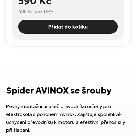
590 Kč
Te
el
488 Kč
bez DPH
El
TE
Ke
Přidat do košíku
př
El
Na
Co
ka
El
Br
Te
R2
El
Pe
S
Spider AVINOX se šrouby
Ru
El
Ri
Pevný montážní unašeč převodníku určený pro
St
elektrokola s pohonem Avinox. Zajišťuje spolehlivé
El
uchycení převodníku k motoru a efektivní přenos síly
T
Sa
při šlapání.
no