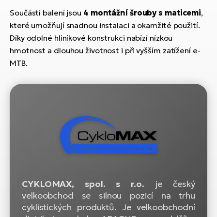
ko
El
Součástí balení jsou
4 montážní šrouby s maticemi
,
Ra
Se
které umožňují snadnou instalaci a okamžité použití.
El
Díky odolné hliníkové konstrukci nabízí nízkou
GP
St
hmotnost a dlouhou životnost i při vyšším zatížení e-
lo
MTB.
El
A
El
BH
El
Mo
El
W
CYKLOMAX, spol. s r.o.
je český
velkoobchod se silnou pozicí na trhu
cyklistických produktů. Je velkoobchodní