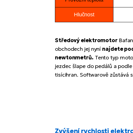
Hlučnost
Středový elektromotor
Bafan
obchodech jej nyní
najdete po
newtonmetrů.
Tento typ motor
jezdec šlape do pedálů a podle
tisícihran. Softwarově zůstává 
Zvýšení rychlosti
elektr