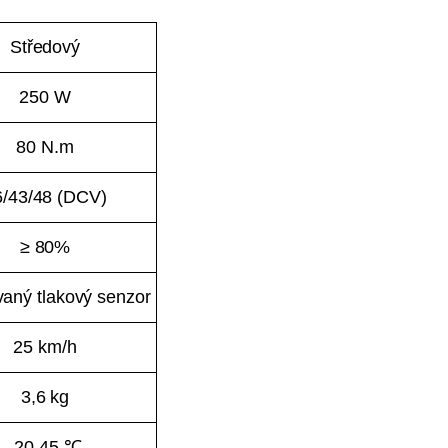
Středový
250 W
80 N.m
6/43/48 (DCV)
≥ 80%
vaný tlakový senzor
25 km/h
3,6 kg
-20-45 ℃