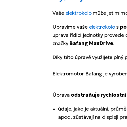
Vaše
elektrokolo
může jet mimo
Upravíme vaše
elektrokolo
s
po
uprava řídící jednotky provede
značky
Bafang MaxDrive
.
Díky této úpravě využijete plný
Elektromotor Bafang je vyrobe
Úprava
odstraňuje rychlost
údaje, jako je aktuální, prům
apod. zůstávají na displeji p