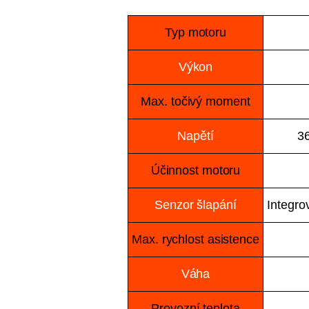
Typ motoru
Výkon
Max. točivý moment
Napětí
3
Účinnost motoru
Senzor šlapání
Integro
Max. rychlost asistence
Váha
Provozní teplota