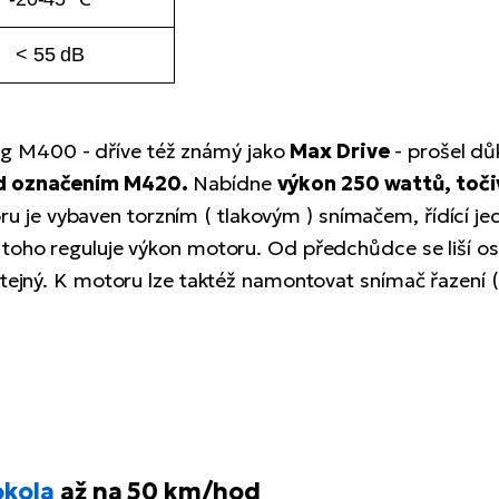
< 55 dB
g M400 - dříve též známý jako
Max Drive
- prošel d
d označením M420.
Nabídne
výkon 250 wattů, toč
u je vybaven torzním ( tlakovým ) snímačem, řídící je
 toho reguluje výkon motoru. Od předchůdce se liší os
stejný. K motoru lze taktéž namontovat snímač řazení 
okola
až na 50 km/hod