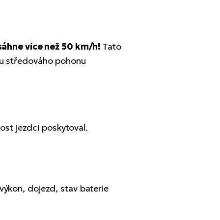
áhne více než 50 km/h!
Tato
h u středováho pohonu
lost jezdci poskytoval.
výkon, dojezd, stav baterie