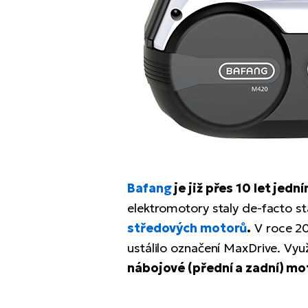
Bafang
je již přes 10 let je
elektromotory staly de-facto 
středových motorů
.
V roce 20
ustálilo označení MaxDrive. Vy
nábojové (přední a zadní) mo