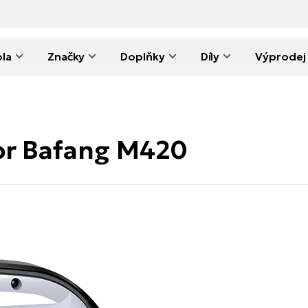
ola
Značky
Doplňky
Díly
Výprodej
or Bafang M420