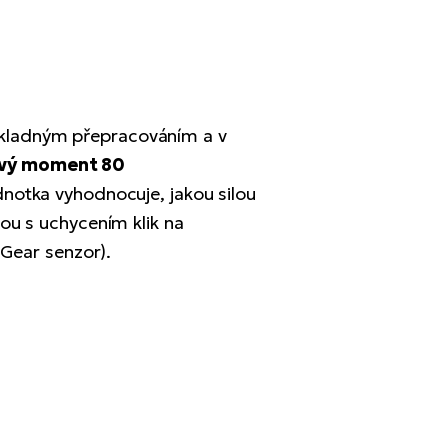
ůkladným přepracováním a v
ivý moment 80
dnotka vyhodnocuje, jakou silou
ou s uchycením klik na
(Gear senzor).