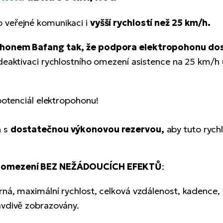
 veřejné komunikaci i
vyšší rychlostí než 25 km/h.
honem Bafang tak, že podpora elektropohonu dos
 deaktivaci rychlostního omezení asistence na 25 km/
 potenciál elektropohonu!
n s
dostatečnou výkonovou rezervou,
aby tuto rych
ní omezení BEZ NEŽÁDOUCÍCH EFEKTŮ
:
ěrná, maximální rychlost, celková vzdálenost, kadence, 
ravdivě zobrazovány.