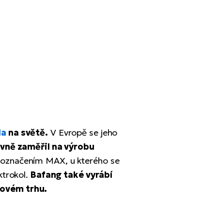
la
na světě.
V Evropě se jeho
ivně zaměřil na výrobu
 označením MAX, u kterého se
ktrokol.
Bafang také vyrábí
tovém trhu.