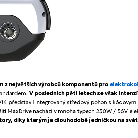
dním z největších výrobců komponentů pro
elektroko
standardem.
V posledních pěti letech se však intenz
14 představil integrovaný středový pohon s kódovým
užití MaxDrive nachází v mnoha typech 250W / 36V ele
tory, díky kterým je dlouhodobě jedničkou na svě