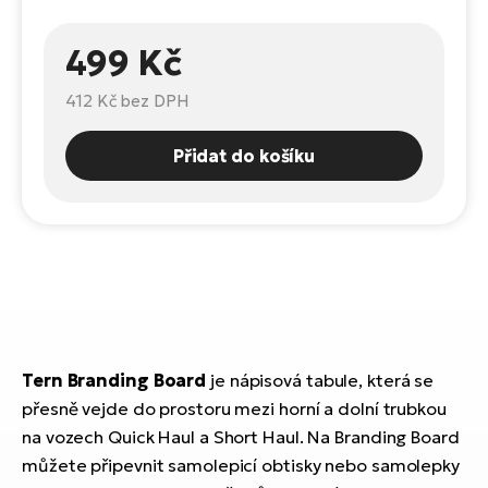
Te
el
499 Kč
El
TE
Ke
př
412 Kč
bez DPH
El
Na
Co
Přidat do košíku
ka
El
Br
Te
R2
El
Pe
S
Ru
El
Ri
Tern Branding Board
je nápisová tabule, která se
St
přesně vejde do prostoru mezi horní a dolní trubkou
El
na vozech Quick Haul a Short Haul. Na Branding Board
T
Sa
můžete připevnit samolepicí obtisky nebo samolepky
no