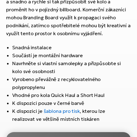
ko
a snadno a rychle si tak přizpůsobit své kolo a
El
proměnit ho v pojízdný billboard. Komerční zákazníci
Ra
Se
mohou Branding Board využít k propagaci svého
El
podnikání, zatímco spotřebitelé mohou být kreativní a
GP
St
využít tento prostor k osobnímu vyjádření.
lo
El
Snadná instalace
A
Součástí je montážní hardware
Navrhněte si vlastní samolepky a přizpůsobte si
El
kolo své osobnosti
BH
Vyrobeno převážně z recyklovatelného
El
polypropylenu
Mo
Vhodné pro kola Quick Haul a Short Haul
K dispozici pouze v černé barvě
El
K dispozici je
šablona pro tisk
, kterou lze
W
realizovat ve většině místních tiskáren