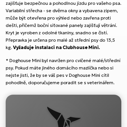
ko
El
zajišťuje bezpečnou a pohodlnou jízdu pro vašeho psa.
Ra
Variabilní střecha - se dvěma okny a vybavena zipem,
Se
může být otevřena pro výhled nebo zavřena proti
El
dešti, přičemž boční síťované panely zajišťují větrání.
GP
St
Kryt je vyroben z odolné tkaniny, snadno se čistí.
lo
Přepravka je určena pro malé až střední psy do 13,5
El
kg.
Vyžaduje instalaci na Clubhouse Mini.
A
* Doghouse Mini byl navržen pro cvičené malé/střední
El
BH
psy. Pokud máte jiného domácího mazlíčka nebo si
nejste jisti, že by se váš pes v Doghouse Mini cítil
El
pohodlně, doporučujeme poradit se s veterinářem.
Mo
El
W