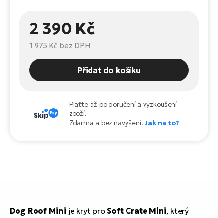
Te
el
2 390 Kč
El
TE
Ke
př
1 975 Kč
bez DPH
El
Na
Co
Přidat do košíku
ka
El
Br
Te
Plaťte až po doručení a vyzkoušení
R2
zboží.
Zdarma a bez navýšení.
Jak na to?
El
Pe
S
Ru
El
Ri
St
El
T
Sa
no
Dog Roof Mini
je kryt pro
Soft Crate Mini
, který