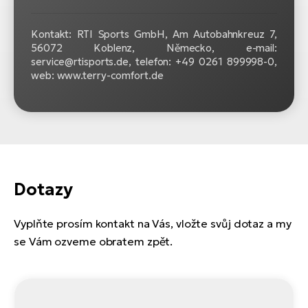
Kontakt: RTI Sports GmbH, Am Autobahnkreuz 7,
56072 Koblenz, Německo, e-mail:
service@rtisports.de, telefon: +49 0261 899998‍-‍0,
web: www.terry-comfort.de
Dotazy
Vyplňte prosím kontakt na Vás, vložte svůj dotaz a my
se Vám ozveme obratem zpět.