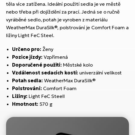
ko
El
těla více zatížena. Ideální použití sedla je ve městě
Ra
nebo třeba při dojíždění za prací. Jedná se o ručně
Se
vyráběné sedlo, potah je vyroben z materiálu
El
WeatherMax DuraSilk®, polstrování je Comfort Foam a
GP
St
lo
ližiny Light FeC Steel.
El
Určeno pro:
Ženy
A
Pozice jízdy:
Vzpřímená
El
Doporučené použití:
Městské kolo
BH
Vzdálenost sedacích kostí:
univerzální velikost
Potah sedla:
WeatherMax DuraSilk®
El
Polstrování:
Comfort Foam
Mo
Ližiny:
Light FeC Steell
Hmotnost:
570 g
El
W