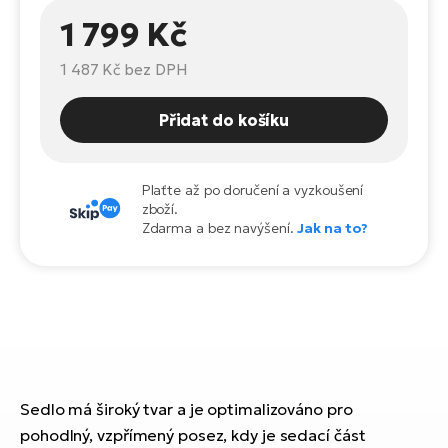
Te
el
1 799 Kč
El
TE
1 487 Kč
bez DPH
Ke
př
El
Přidat do košíku
Na
Co
ka
El
Plaťte až po doručení a vyzkoušení
Br
Te
zboží.
R2
Zdarma a bez navýšení.
Jak na to?
El
Pe
S
Ru
El
Ri
St
El
T
Sedlo má široký tvar a je optimalizováno pro
Sa
no
pohodlný, vzpřímený posez, kdy je sedací část