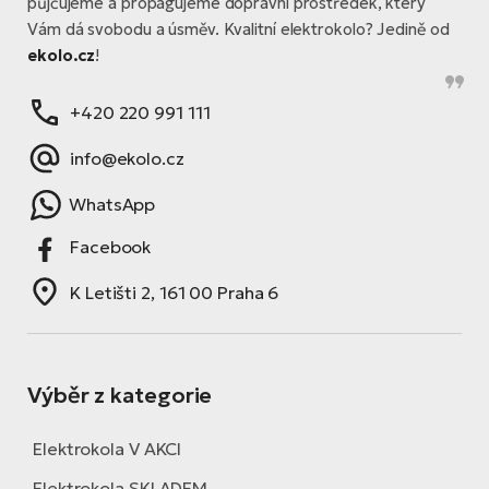
půjčujeme a propagujeme dopravní prostředek, který
Vám dá svobodu a úsměv. Kvalitní elektrokolo? Jedině od
ekolo.cz
!
+420 220 991 111
info@ekolo.cz
WhatsApp
Facebook
K Letišti 2, 161 00 Praha 6
Výběr z kategorie
Elektrokola V AKCI
Elektrokola SKLADEM