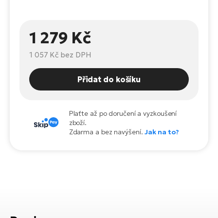
Te
el
El
1 279 Kč
TE
Ke
př
1 057 Kč
bez DPH
El
Na
Co
ka
Přidat do košíku
El
Br
Te
R2
Plaťte až po doručení a vyzkoušení
zboží.
El
Zdarma a bez navýšení.
Jak na to?
Pe
S
Ru
El
Ri
St
El
T
Sa
no