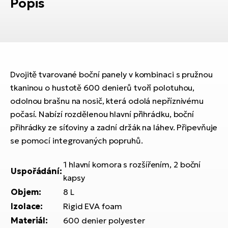
Popis
ko
El
Ra
Se
El
GP
St
lo
El
Dvojitě tvarované boční panely v kombinaci s pružnou
A
tkaninou o hustotě 600 denierů tvoří polotuhou,
odolnou brašnu na nosič, která odolá nepříznivému
El
počasí. Nabízí rozdělenou hlavní přihrádku, boční
BH
přihrádky ze síťoviny a zadní držák na láhev. Připevňuje
se pomocí integrovaných popruhů.
El
Mo
1 hlavní komora s rozšířením, 2 boční
Uspořádání:
kapsy
El
W
Objem:
8 L
Izolace:
Rigid EVA foam
Materiál:
600 denier polyester