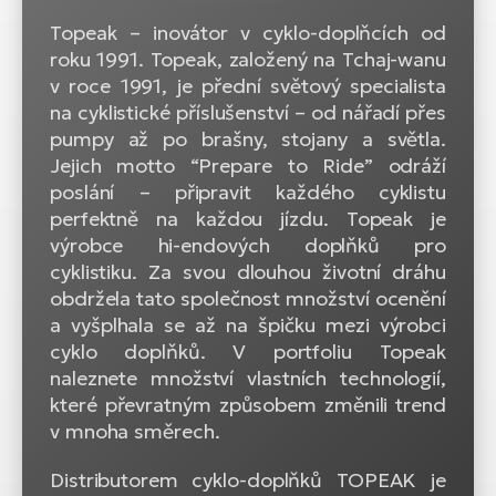
Topeak – inovátor v cyklo-doplňcích od
roku 1991. Topeak, založený na Tchaj-wanu
v roce 1991, je přední světový specialista
na cyklistické příslušenství – od nářadí přes
pumpy až po brašny, stojany a světla.
Jejich motto “Prepare to Ride” odráží
poslání – připravit každého cyklistu
perfektně na každou jízdu. Topeak je
výrobce hi-endových doplňků pro
cyklistiku. Za svou dlouhou životní dráhu
obdržela tato společnost množství ocenění
a vyšplhala se až na špičku mezi výrobci
cyklo doplňků. V portfoliu Topeak
naleznete množství vlastních technologií,
které převratným způsobem změnili trend
v mnoha směrech.
Distributorem cyklo-doplňků TOPEAK je