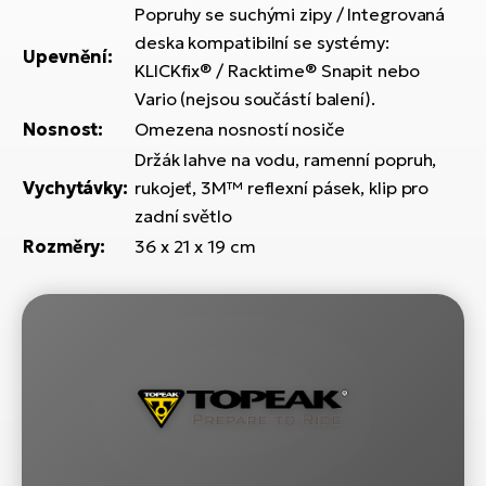
Popruhy se suchými zipy / Integrovaná
deska kompatibilní se systémy:
Upevnění:
KLICKfix® / Racktime® Snapit nebo
Vario (nejsou součástí balení).
Nosnost:
Omezena nosností nosiče
Držák lahve na vodu, ramenní popruh,
Vychytávky:
rukojeť, 3M™ reflexní pásek, klip pro
zadní světlo
Rozměry:
36 x 21 x 19 cm