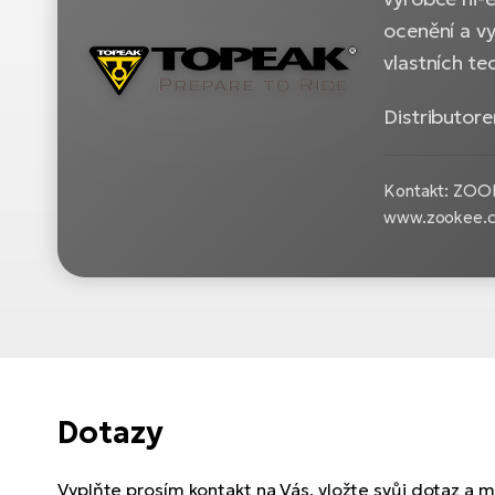
ocenění a vy
vlastních t
Distributor
Kontakt: ZOOK
www.zookee.
Dotazy
Vyplňte prosím kontakt na Vás, vložte svůj dotaz a