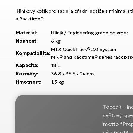
lHiníkový košík pro zadní a přadní nosiče s minimal
a Racktime®.
Materiál:
Hliník / Engineering grade polymer
Nosnost:
6 kg
MTX QuickTrack® 2.0 System
Kompatibilita:
MIK® and Racktime® series rack bas
Kapacita:
18 L
Rozměry:
36.8 x 35.5 x 24 cm
Hmotnost:
1.3 kg
Topeak – ino
světový spec
motto “Prepa
výrobce hi-