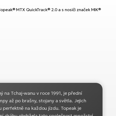
 Topeak® MTX QuickTrack® 2.0 a s nosiči značek MIK®
ý na Tchaj-wanu v roce 1991, je přední
mpy až po brašny, stojany a světla. Jejich
u perfektně na každou jízdu. Topeak je
tní dráhu obdržela tato společnost množství