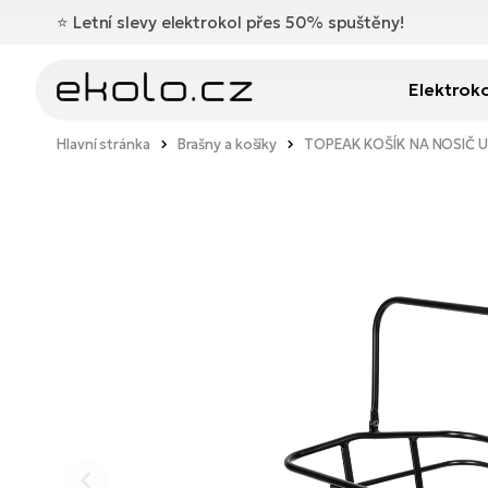
⭐️
Letní slevy elektrokol přes 50% spuštěny!
Elektrok
Hlavní stránka
Brašny a košíky
TOPEAK KOŠÍK NA NOSIČ U