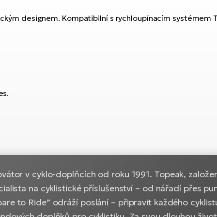
istickým designem. Kompatibilní s rychloupínacím systémem
es.
vátor v cyklo-doplňcích od roku 1991. Topeak, založen
ialista na cyklistické příslušenství – od nářadí přes pu
re to Ride” odráží poslání – připravit každého cyklist
endových doplňků pro cyklistiku. Za svou dlouhou živo