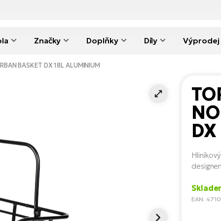
ola
Značky
Doplňky
Díly
Výprodej
RBAN BASKET DX 18L ALUMINIUM
TO
NO
DX
Hliníkový
designe
Sklade
EAN: 471