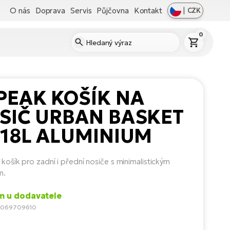
O nás
Doprava
Servis
Půjčovna
Kontakt
|
CZK
0
PEAK KOŠÍK NA
SIČ URBAN BASKET
 18L ALUMINIUM
 košík pro zadní i přední nosiče s minimalistickým
m.
m u dodavatele
0069709610