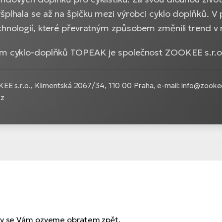
šplhala se až na špičku mezi výrobci cyklo doplňků. V
echnologií, které převratným způsobem změnili trend 
em cyklo-doplňků TOPEAK je společnost ZOOKEE s.r.o
EE s.r.o.,
Klimentská 2067/34, 110 00 Praha, e-mail: info@zooke
cz
 my se Vám ozveme obratem zpět.