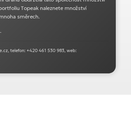
 portfoliu Topeak naleznete množství
v mnoha směrech.
.
e.cz, telefon: +420 461 530 983, web: