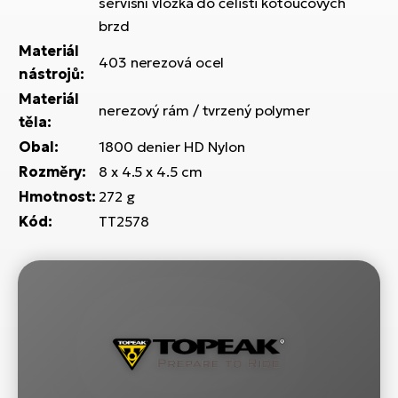
servisní vložka do čelisti kotoučových
brzd
Materiál
403 nerezová ocel
nástrojů:
Materiál
nerezový rám / tvrzený polymer
těla:
Obal:
1800 denier HD Nylon
Rozměry:
8 x 4.5 x 4.5 cm
Hmotnost:
272 g
Kód:
TT2578