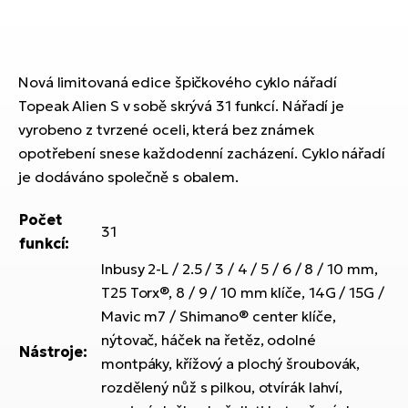
ko
El
Ra
Se
El
Nová limitovaná edice špičkového cyklo nářadí
GP
St
Topeak Alien S v sobě skrývá 31 funkcí. Nářadí je
lo
vyrobeno z tvrzené oceli, která bez známek
El
opotřebení snese každodenní zacházení. Cyklo nářadí
A
je dodáváno společně s obalem.
El
BH
Počet
31
funkcí:
El
Inbusy 2-L / 2.5 / 3 / 4 / 5 / 6 / 8 / 10 mm,
Mo
T25 Torx®, 8 / 9 / 10 mm klíče, 14G / 15G /
Mavic m7 / Shimano® center klíče,
El
nýtovač, háček na řetěz, odolné
W
Nástroje:
montpáky, křížový a plochý šroubovák,
rozdělený nůž s pilkou, otvírák lahví,