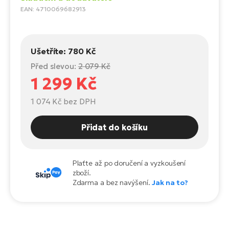
Te
EAN: 4710069682913
el
El
TE
Ke
př
Ušetříte:
780 Kč
El
Před slevou:
2 079 Kč
Na
Co
1 299 Kč
ka
El
1 074 Kč
bez DPH
Br
Te
R2
Přidat do košíku
El
Pe
S
Ru
Plaťte až po doručení a vyzkoušení
El
zboží.
Ri
Zdarma a bez navýšení.
Jak na to?
St
El
T
Sa
no