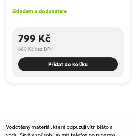
Te
el
Skladem u dodavatele
El
TE
Ke
př
799 Kč
El
Na
Co
ka
660 Kč
bez DPH
El
Br
Te
Přidat do košíku
R2
El
Pe
S
Ru
El
Ri
St
El
T
Sa
Vodotěsný materiál, které odpuzují vítr, bláto a
no
vodu. Skvělý způsob, jak mít telefon po ruce pro