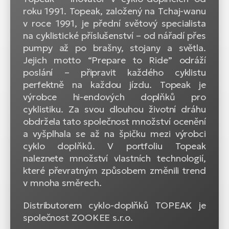
roku 1991. Topeak, založený na Tchaj-wanu
v roce 1991, je přední světový specialista
na cyklistické příslušenství – od nářadí přes
pumpy až po brašny, stojany a světla.
Jejich motto “Prepare to Ride” odráží
poslání – připravit každého cyklistu
perfektně na každou jízdu. Topeak je
výrobce hi-endových doplňků pro
cyklistiku. Za svou dlouhou životní dráhu
obdržela tato společnost množství ocenění
a vyšplhala se až na špičku mezi výrobci
cyklo doplňků. V portfoliu Topeak
naleznete množství vlastních technologií,
které převratným způsobem změnili trend
v mnoha směrech.
Distributorem cyklo-doplňků TOPEAK je
společnost ZOOKEE s.r.o.