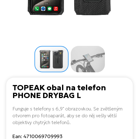
el
Se
ko
Ap
ov
SU
Se
El
Pů
Tu
el
Ro
el
Hu
Ko
Ma
Le
Mo
He
el
El
Re
4E
Gr
Dá
st
el
El
ba
Ná
Gi
a
Gr
Ná
TOPEAK obal na telefon
úd
el
El
díl
PHONE DRYBAG L
ko
Bu
AV
Ca
Funguje s telefony s 6,9" obrazovkou. Se zvětšeným
Ma
el
El
otvorem pro fotoaparát, aby se do něj vešly větší
sy
Ca
objektivy chytrých telefonů.
Fi
El
Ean: 4710069709993
Za