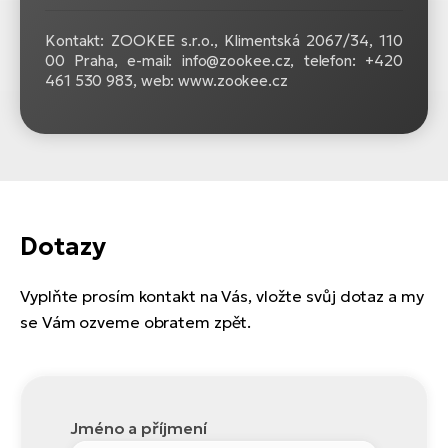
Kontakt: ZOOKEE s.r.o.,
Klimentská 2067/34, 110
00 Praha, e-mail: info@zookee.cz, telefon: +420
461 530 983, web: www.zookee.cz
Dotazy
Vyplňte prosím kontakt na Vás, vložte svůj dotaz a my
se Vám ozveme obratem zpět.
Jméno a příjmení