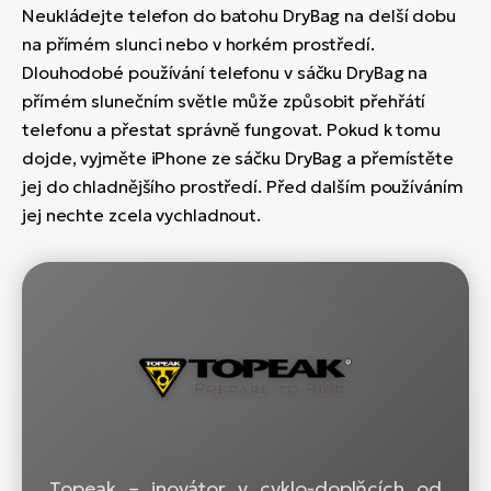
Neukládejte telefon do batohu DryBag na delší dobu
na přímém slunci nebo v horkém prostředí.
Dlouhodobé používání telefonu v sáčku DryBag na
přímém slunečním světle může způsobit přehřátí
telefonu a přestat správně fungovat. Pokud k tomu
dojde, vyjměte iPhone ze sáčku DryBag a přemístěte
jej do chladnějšího prostředí. Před dalším používáním
jej nechte zcela vychladnout.
Topeak – inovátor v cyklo-doplňcích od