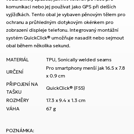
ko
El
komunikaci nebo jej používat jako GPS při delších
Ra
vyjížďkách. Tento obal je vybaven pěnovým tělem pro
Se
ochranu a průhledným dotykovým okénkem pro
El
GP
zobrazení displeje telefonu. Integrovaný montážní
St
lo
systém QuickClick® umožňuje nasadit nebo sejmout
El
obal během několika sekund.
A
MATERIÁL
TPU, Sonically welded seams
El
Pro smartphony menší jak 16.5 x 7.8
BH
URČENÍ
x 0.9 cm
PŘIPOJENÍ NA
El
QuickClick® (F55)
Mo
TAŠKU
ROZMĚRY
17.3 x 9.4 x 1.3 cm
El
VÁHA
67 g
W
POZNÁMKA: