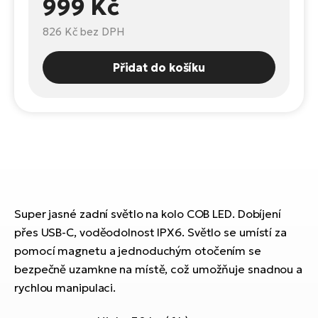
999 Kč
Te
el
826 Kč
bez DPH
El
TE
Ke
př
Přidat do košíku
El
Na
Co
ka
El
Br
Te
R2
El
Pe
S
Super jasné zadní světlo na kolo COB LED. Dobíjení
Ru
El
přes USB-C, voděodolnost IPX6. Světlo se umístí za
Ri
pomocí magnetu a jednoduchým otočením se
St
bezpečně uzamkne na místě, což umožňuje snadnou a
El
T
rychlou manipulaci.
Sa
no