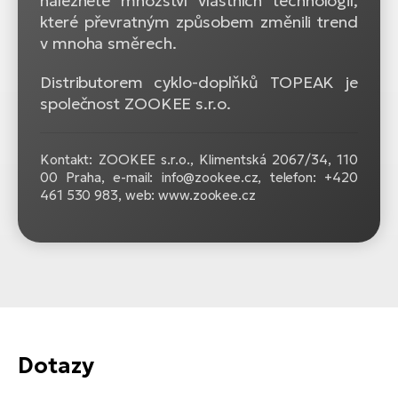
naleznete množství vlastních technologií,
které převratným způsobem změnili trend
v mnoha směrech.
Distributorem cyklo-doplňků TOPEAK je
společnost ZOOKEE s.r.o.
Kontakt: ZOOKEE s.r.o.,
Klimentská 2067/34, 110
00 Praha, e-mail: info@zookee.cz, telefon: +420
461 530 983, web: www.zookee.cz
Dotazy