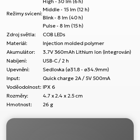
High - 30 lm (6 h)
ko
El
Middle - 15 lm (12 h)
Ra
Režimy svícení:
Se
Blink - 8 lm (40 h)
El
Pulse - 8 lm (15 h)
GP
St
Zdroj světla:
COB LEDs
lo
Materiál:
Injection molded polymer
El
Akumulátor:
3.7V 360mAh Lithium Ion (integrován)
A
Nabíjení:
USB-C / 2 h
El
Upevnění:
Sedlovka (ø31.8 - ø34.9mm)
BH
Input:
Quick charge 2A / 5V 500mA
Voděodolnost:
IPX 6
El
Mo
Rozměry:
4.7 x 2.4 x 2.5 cm
Hmotnost:
26 g
El
W