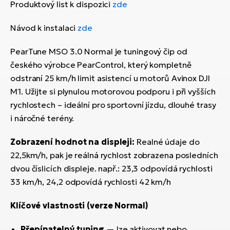
Produktový list k dispozici
zde
Návod k instalaci
zde
PearTune MSO 3.0 Normal je tuningový čip od
českého výrobce PearControl, který kompletně
odstraní 25 km/h limit asistencí u motorů Avinox DJI
M1. Užijte si plynulou motorovou podporu i při vyšších
rychlostech – ideální pro sportovní jízdu, dlouhé trasy
i náročné terény.
Zobrazení hodnot na displeji:
Realné údaje do
22,5km/h, pak je reálná rychlost zobrazena posledních
dvou číslicích displeje. např.: 23,3 odpovídá rychlosti
33 km/h, 24,2 odpovídá rychlosti 42 km/h
Klíčové vlastnosti (verze Normal)
Přepínatelný tuning
— lze aktivovat nebo