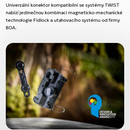
ko
El
Univerzální konektor kompatibilní se systémy TWIST
Ra
nabízí jedinečnou kombinaci magneticko-mechanické
Se
technologie Fidlock a utahovacího systému od firmy
El
GP
BOA.
St
lo
El
A
El
BH
El
Mo
El
W