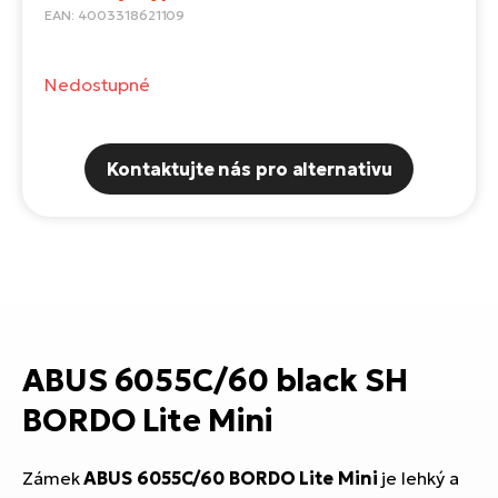
Te
EAN: 4003318621109
el
El
TE
Ke
Nedostupné
př
El
Na
Co
Kontaktujte nás pro alternativu
ka
El
Br
Te
R2
El
Pe
S
Ru
El
ABUS 6055C/60 black SH
Ri
St
BORDO Lite Mini
El
T
Sa
no
Zámek
ABUS 6055C/60 BORDO Lite Mini
je lehký a