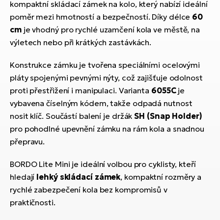
ko
kompaktní skládací zámek na kolo, který nabízí ideální
El
Ra
poměr mezi hmotností a bezpečností. Díky délce
60
Se
cm
je vhodný pro rychlé uzamčení kola ve městě, na
El
výletech nebo při krátkých zastávkách.
GP
St
lo
Konstrukce zámku je tvořena speciálními ocelovými
El
pláty spojenými pevnými nýty, což zajišťuje odolnost
A
proti přestřižení i manipulaci. Varianta
6055C
je
vybavena číselným kódem, takže odpadá nutnost
El
nosit klíč. Součástí balení je držák
SH (Snap Holder)
BH
pro pohodlné upevnění zámku na rám kola a snadnou
El
přepravu.
Mo
BORDO Lite Mini je ideální volbou pro cyklisty, kteří
El
hledají
lehký skládací zámek
, kompaktní rozměry a
W
rychlé zabezpečení kola bez kompromisů v
praktičnosti.