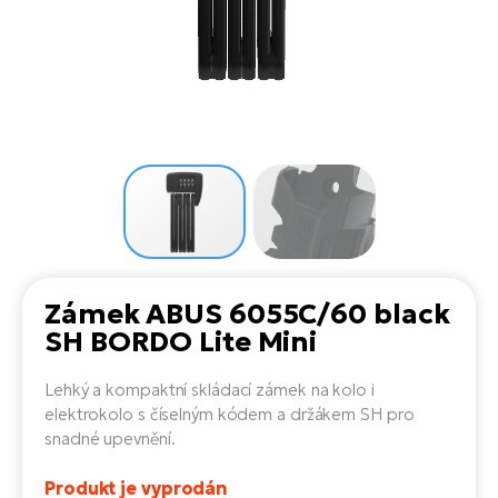
el
Se
ko
Ap
ov
SU
Se
El
Pů
Tu
el
Ro
el
Hu
Ko
Ma
Le
Mo
He
el
El
Re
4E
Gr
Dá
st
el
El
ba
Ná
Gi
a
Gr
Ná
Zámek ABUS 6055C/60 black
úd
el
El
díl
SH BORDO Lite Mini
ko
Bu
AV
Ca
Lehký a kompaktní skládací zámek na kolo i
Ma
el
El
elektrokolo s číselným kódem a držákem SH pro
sy
Ca
snadné upevnění.
Fi
El
Produkt je vyprodán
Za