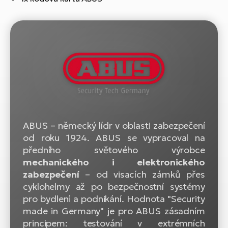
ko
El
Ra
Se
El
GP
St
lo
El
A
El
BH
ABUS – německý lídr v oblasti zabezpečení
od roku 1924. ABUS se vypracoval na
El
předního světového výrobce
Mo
mechanického i elektronického
zabezpečení
– od visacích zámků přes
El
cyklohelmy až po bezpečnostní systémy
W
pro bydlení a podnikání. Hodnota "Security
made in Germany" je pro ABUS zásadním
principem: testování v extrémních