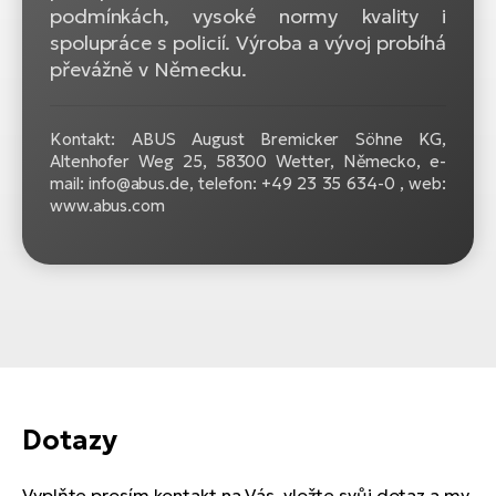
podmínkách, vysoké normy kvality i
spolupráce s policií. Výroba a vývoj probíhá
převážně v Německu.
Kontakt: ABUS August Bremicker Söhne KG,
Altenhofer Weg 25, 58300 Wetter, Německo, e-
mail: info@abus.de, telefon: +49 23 35 634-0 , web:
www.abus.com
Dotazy
Vyplňte prosím kontakt na Vás, vložte svůj dotaz a my