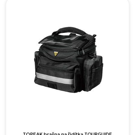
TOPEAK brašna na řidítka TOURGUIDE