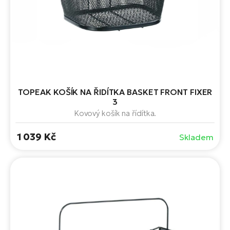
ko
El
Ra
Se
El
GP
St
lo
El
A
TOPEAK KOŠÍK NA ŘIDÍTKA BASKET FRONT FIXER
3
El
Kovový košík na řídítka.
BH
1 039 Kč
Skladem
El
Mo
El
W