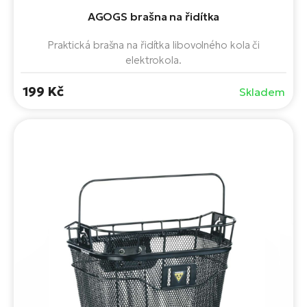
Te
AGOGS brašna na řidítka
el
El
Praktická brašna na řidítka libovolného kola či
TE
Ke
elektrokola.
př
El
199 Kč
Skladem
Na
Co
ka
El
Br
Te
R2
El
Pe
S
Ru
El
Ri
St
El
T
Sa
no