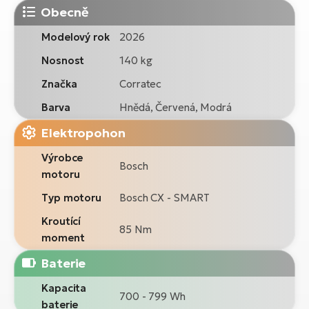
Obecně
Modelový rok
2026
Nosnost
140 kg
Značka
Corratec
Barva
Hnědá, Červená, Modrá
Elektropohon
Výrobce
Bosch
motoru
Typ motoru
Bosch CX - SMART
Kroutící
85 Nm
moment
Baterie
Kapacita
700 - 799 Wh
baterie