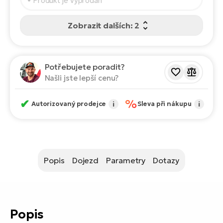
• Produkt je vyprodán
ko
El
Ra
Se
Zobrazit dalších: 2
El
GP
St
lo
Potřebujete poradit?
El
Našli jste lepší cenu?
A
✔
%
Autorizovaný prodejce
i
Sleva při nákupu
i
El
BH
El
Mo
Popis
Dojezd
Parametry
Dotazy
El
W
Popis