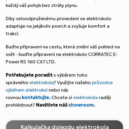
každý váš pohyb bez ztráty plynu.
Díky celoodpruženému provedení se elektrokolo
adaptuje na jakýkoliv povrch a zvyšuje komfort a
trakci.
Buďte připraveni na cestu, která změní váš pohled na
svět - buďte připraveni na elektrokolo CORRATEC E-
Power RS 160 CX7 LTD.
Potřebujete poradit
s výběrem toho
správného
elektrokola
? Využijte našeho
průvodce
výběrem elektrokol
nebo nás
rovnou
kontaktujte
.
Chcete si
elektrokola
raději
prohlédnout?
Navštivte náš
showroom
.
Kalkulačka dojezdu elektrokola