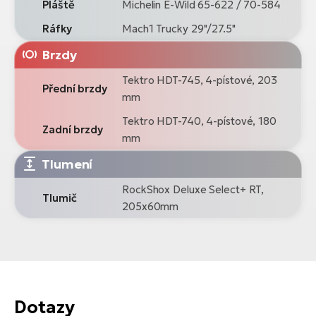
Pláště
Michelin E-Wild 65-622 / 70-584
Ráfky
Mach1 Trucky 29"/27.5"
Brzdy
Tektro HDT-745, 4-pístové, 203
Přední brzdy
mm
Tektro HDT-740, 4-pístové, 180
Zadní brzdy
mm
Tlumení
RockShox Deluxe Select+ RT,
Tlumič
205x60mm
Dotazy