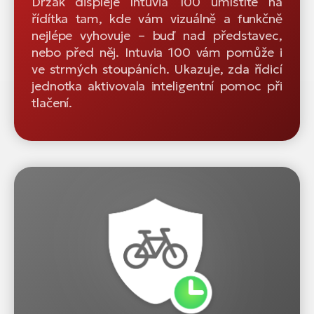
Držák displeje Intuvia 100 umístíte na
řídítka tam, kde vám vizuálně a funkčně
nejlépe vyhovuje – buď nad představec,
nebo před něj. Intuvia 100 vám pomůže i
ve strmých stoupáních. Ukazuje, zda řídicí
jednotka aktivovala inteligentní pomoc při
tlačení.