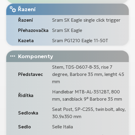
Řazení
Řazení
Sram SX Eagle single click trigger
Přehazovačka
Sram SX Eagle
Kazeta
Sram PG1210 Eagle 11-50T
Komponenty
Stem, TDS-D607-8-35, rise 7
Představec
degree, Barbore 35 mm, lenght 45
mm
Handlebar MTB-AL-3512BT, 800
Řidítka
mm, sandblack 9° Barbore 35 mm
Seat Post, SP-C255, twin bolt, alloy,
Sedlovka
30.9x350 mm
Sedlo
Selle Italia