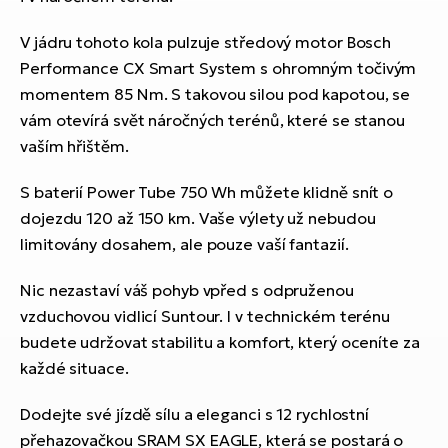
V jádru tohoto kola pulzuje středový motor Bosch
Performance CX Smart System s ohromným točivým
momentem 85 Nm. S takovou silou pod kapotou, se
vám otevírá svět náročných terénů, které se stanou
vaším hřištěm.
S baterií Power Tube 750 Wh můžete klidně snít o
dojezdu 120 až 150 km. Vaše výlety už nebudou
limitovány dosahem, ale pouze vaší fantazií.
Nic nezastaví váš pohyb vpřed s odpruženou
vzduchovou vidlicí Suntour. I v technickém terénu
budete udržovat stabilitu a komfort, který oceníte za
každé situace.
Dodejte své jízdě sílu a eleganci s 12 rychlostní
přehazovačkou SRAM SX EAGLE, která se postará o