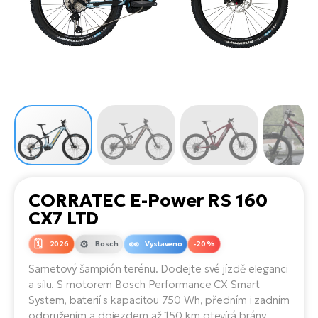
el
Se
ko
Ap
ov
SU
Se
El
Pů
Tu
el
Ro
el
Hu
Ko
Ma
Le
Mo
He
el
El
Re
4E
Gr
Dá
st
el
El
ba
Ná
Gi
a
Gr
Ná
CORRATEC E-Power RS 160
úd
el
El
díl
CX7 LTD
ko
Bu
AV
Ca
2026
Bosch
Vystaveno
-20 %
Ma
el
El
Sametový šampión terénu. Dodejte své jízdě eleganci
sy
Ca
a sílu. S motorem Bosch Performance CX Smart
Fi
System, baterií s kapacitou 750 Wh, předním i zadním
El
odpružením a dojezdem až 150 km otevírá brány
Za