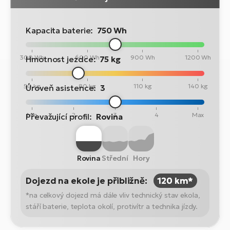
Kapacita baterie:
750 Wh
300 Wh
600 Wh
900 Wh
1200 Wh
Hmotnost jezdce:
75 kg
50 kg
80 kg
110 kg
140 kg
Úroveň asistence:
3
Min
2
3
4
Max
Převažující profil:
Rovina
Rovina
Střední
Hory
Dojezd na ekole je přibližně:
120 km*
*na celkový dojezd má dále vliv technický stav ekola,
stáří baterie, teplota okolí, protivítr a technika jízdy.