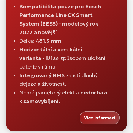
Kompatibilita pouze pro Bosch
Performance Line CX Smart
System (BES3) - modelový rok
2022 a novější
Délka:
481.3 mm
Horizontální a vertikální
varianta -
liší se způsobem uložení
baterie v rámu.
Integrovaný BMS
zajistí dlouhý
dojezd a životnost.
Nemá pamětový efekt a
nedochazí
k samovybíjení.
Více informací