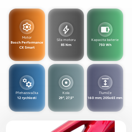
Motor
Síla motoru
Kapacita baterie
Bosch Performance
85 Nm
750 Wh
CX Smart
Přehazovačka
Kola
Tlumiče
12 rychlostí
29", 27,5"
160 mm; 205x65 mm