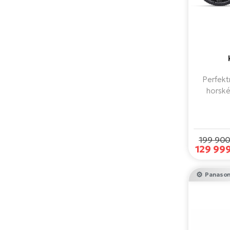
Perfekt
horské
motorem S
kapacito
29" a 27,
Připrav
199 900
129 99
Panason