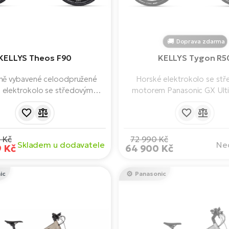
Doprava zdarma
KELLYS Theos F90
KELLYS Tygon R5
ně vybavené celoodpružené
Horské elektrokolo se st
 elektrokolo se středovým
motorem Panasonic GX Ult
himano EP8 85 Nm a baterií s
Nm, silnou baterií s výkone
u 820 Wh. Mullet - kombinace
přehledným LCD displejem. 
5" kola. S dojezdem až 200 km.
na rychlých 29" kolech, s do
eno na opravdovou divočinu.
180 km. Připraveno na jak
 Kč
72 990 Kč
Skladem u dodavatele
Ne
dobrodružství.
9 Kč
64 900 Kč
ic
Panasonic