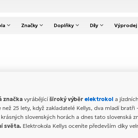
ola
Značky
Doplňky
Díly
Výprodej
á značka
vyrábějící
široký výběr
elektrokol
a jízdníc
než 25 lety, když zakladatelé Kellys, dva mladí bratři 
 krásných slovenských horách a dnes tato slovenská znač
mí světa.
Elektrokola Kellys oceníte především díky ve