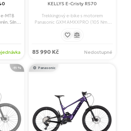
40
KELLYS E-Cristy RS70
é e-MTB
Trekkingový e-bike s motorem
erén. Silný
Panasonic GXM AMXXPRO (105 Nm),
100 Nm,
karbonovou baterii 820 Wh a dojezdem
 odpružení
až 200 km. Komfortní geometrie,
omfort i
odpružená vidlice RockShox a výbava
ízí skvělou
Shimano Deore XT. S kompletní výbavou
85 990 Kč
jednávka
Nedostupné
ehlivost na
bez nutnosti úprav.
-11 %
Panasonic