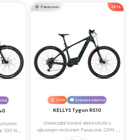
Panasonic
-15 %
2026
Doprava zdarma
arma
KELLYS Tygon RS10
40
Univerzální horské elektrokolo s
 motorem
výkonným motorem Panasonic GXM s
e 100 Nm,
100 Nm a baterií 725 Wh pro dojezd až
hodlnou