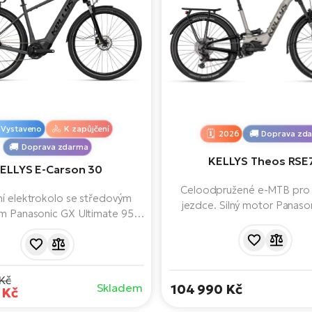
Vystaveno
K zapůjčení
2026
Doprava zd
Doprava zdarma
KELLYS Theos RSE
ELLYS E-Carson 30
Celoodpružené e-MTB pro
í elektrokolo se středovým
jezdce. Silný motor Panas
 Panasonic GX Ultimate 95
MAXXPRO s 105 Nm, baterie
u baterií s kapacitou 725 Wh a
plně odpružený rám s mullet kol
ým LCD displejem. Postaveno
výkon, komfort a jistotu v 
lných 28" kolech, s dojezdem
terénu. Ideální pro dlouhé tra
 km. Připraveno na dlouhé a
Kč
výlety i vícedenní dobrodr
Skladem
104 990 Kč
pohodové cesty.
 Kč