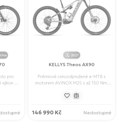
arma
2027
70
KELLYS Theos AX90
olo pro
Prémiové celoodpružené e-MTB s
í výkon a
motorem AVINOX M2S s až 150 Nm,
lný motor
baterií 800 Wh a 29" koly. Přináší
 105 Nm,
neskutečně výjimečný výkon a výdrž.
mullet
Nabízí perfektní rovnováhu výkonu,
rfektní
dojezdu a ovladatelnosti i pro ty
146 990 Kč
dostupné
Nedostupné
a sebejistý
nejnáročnější horské traily.
railů.