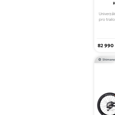
Univerzá
pro trail
stabilit
motor 
baterii
odpružení
82 990
kol, díky 
c
Shiman