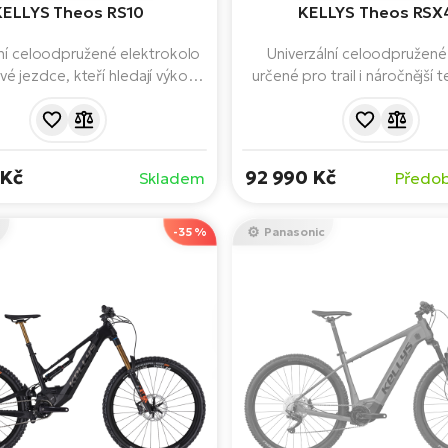
KELLYS Theos RS10
KELLYS Theos RSX
lní celoodpružené elektrokolo
Univerzální celoodpružen
ové jezdce, kteří hledají výkon,
určené pro trail i náročnější t
u a dlouhý dojezd. Nabízí silný
motor Panasonic GXM s 
PANASONIC GXM s 100 Nm,
baterie s kapacitou 725 Wh a
 s kapacitou 725 Wh, kvalitní
RockShox zajišťují výkon, k
 RockShox a mullet konfiguraci
jistotu. Díky mullet kolům nab
 Kč
92 990 Kč
Skladem
Předob
nimž zvládne technické sjezdy i
stabilitu, ovladatelnost a spol
elodenní horské výlety.
každé vyjížďce.
o
-35 %
Panasonic