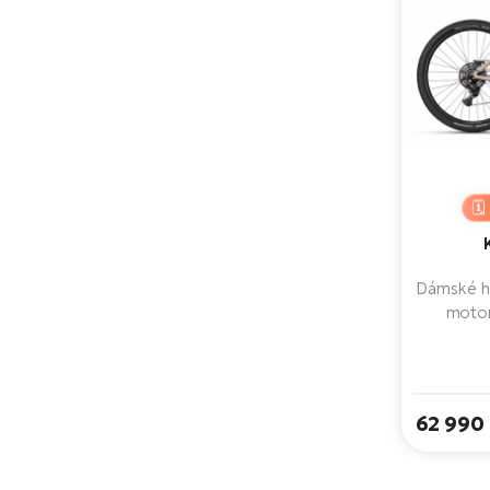
Dámské h
motor
velkoka
nabízí d
hliníkov
hydraul
62 990
sportovn