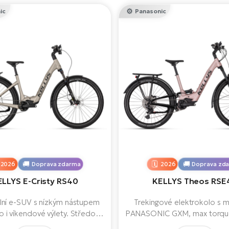
ic
Panasonic
2026
Doprava zdarma
2026
Doprava zd
ELLYS E-Cristy RS40
KELLYS Theos RSE
lní e-SUV s nízkým nástupem
Trekingové elektrokolo s
 i víkendové výlety. Středový
PANASONIC GXM, max torqu
 Panasonic GXM s točivým
baterií 725 Wh nabízí po