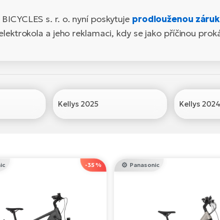
BICYCLES s. r. o. nyní poskytuje
prodlouženou záruku
elektrokola a jeho reklamaci, kdy se jako příčinou pro
Kellys 2025
Kellys 202
ic
-35 %
Panasonic