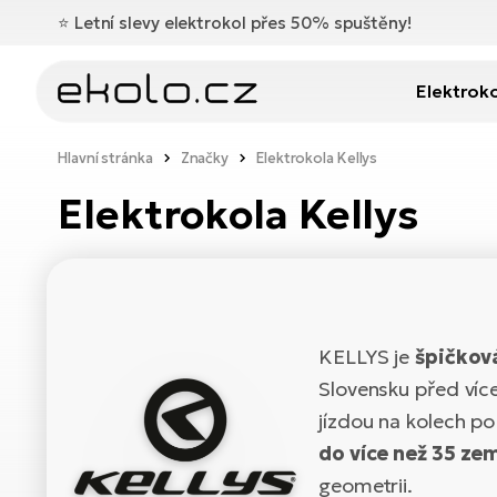
⭐️
Letní slevy elektrokol přes 50% spuštěny!
Elektrok
Hlavní stránka
Značky
Elektrokola Kellys
Elektrokola Kellys
KELLYS je
špičkov
Slovensku před více 
jízdou na kolech po
do více než 35 ze
geometrii.