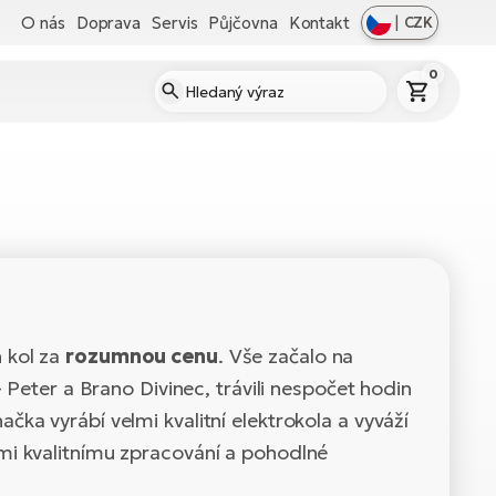
O nás
Doprava
Servis
Půjčovna
Kontakt
|
CZK
0
h kol za
rozumnou cenu
. Vše začalo na
- Peter a Brano Divinec, trávili nespočet hodin
ka vyrábí velmi kvalitní elektrokola a vyváží
lmi kvalitnímu zpracování a pohodlné