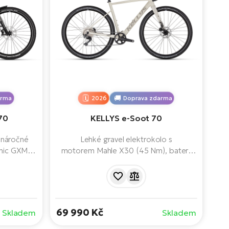
arma
2026
Doprava zdarma
70
KELLYS e-Soot 70
 náročné
Lehké gravel elektrokolo s
onic GXM
motorem Mahle X30 (45 Nm), baterií
 820 Wh a
237 Wh a dojezdem 70–100 km.
y zajišťují
Elegantní hliníkový rám s karbonovou
náročném
vidlicí, hydraulické brzdy Shimano GRX a
ily, horské
11rychlostní převodový systém zajišťují
užství.
pohodlnou a všestrannou jízdu po silnici i
69 990 Kč
Skladem
Skladem
nespevněném terénu.