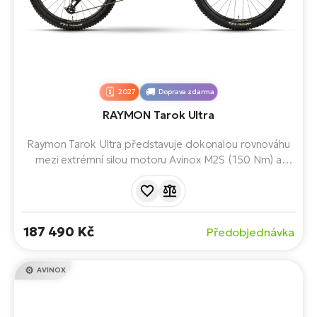
2027
Doprava zdarma
RAYMON Tarok Ultra
Raymon Tarok Ultra představuje dokonalou rovnováhu
mezi extrémní silou motoru Avinox M2S (150 Nm) a
robustním osazením pro nejtvrdší zacházení. S baterií
FP700, 12A rychlonabíječkou a novými brzdami Magura
Gustav Elite je tento 22kg karbonový stroj připraven
dominovat v každém terénu.
187 490 Kč
Předobjednávka
AVINOX