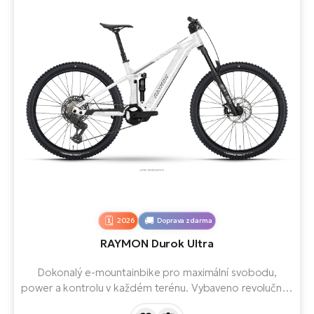
2026
Doprava zdarma
RAYMON Durok Ultra
Dokonalý e-mountainbike pro maximální svobodu,
power a kontrolu v každém terénu. Vybaveno revolučním
pohonem Avinox M2S se 150 Nm a bezdrátovým