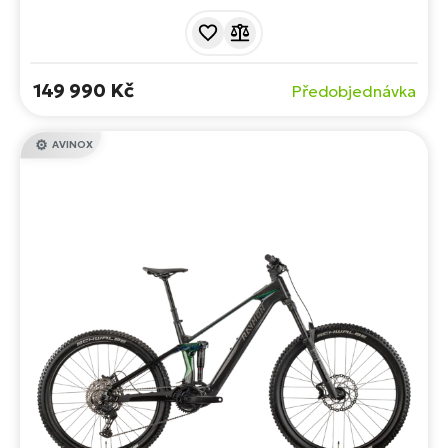
nekompromisní karbonové výbavy. S novou vidlicí
RockShox Psylo Gold RC, odolným řazením Shimano XT
a baterií FP700 je tento stroj připraven na nejtěžší traily i
dlouhé celodenní expedice v horách.
149 990 Kč
Předobjednávka
AVINOX