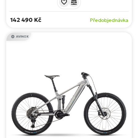
řazením Sram AXS. Hliníkový rám se zdvihem 150 mm
doplňuje odpružení FOX.
142 490 Kč
Předobjednávka
AVINOX