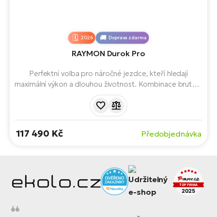
2026
Doprava zdarma
RAYMON Durok Pro
Perfektní volba pro náročné jezdce, kteří hledají
maximální výkon a dlouhou životnost. Kombinace brutální
síly motoru Avinox M2S (150 Nm) s odolným rámem a
odpružením RockShox se zdvihem 150 mm. O řazení se
stará odolná 11rychlostní sada Shimano Deore XT
Linkglide.
117 490 Kč
Předobjednávka