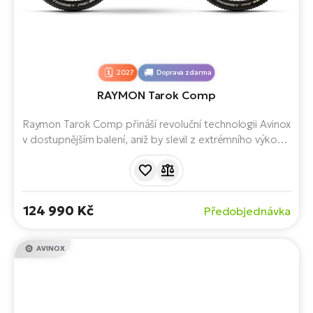
2027
Doprava zdarma
RAYMON Tarok Comp
Raymon Tarok Comp přináší revoluční technologii Avinox
v dostupnějším balení, aniž by slevil z extrémního výkonu.
S krouticím momentem 125 Nm, baterií FP700 a
odolným osazením Shimano Cues Linkglide je tento
model ideálním společníkem pro náročné traily i
každodenní dobrodružství v horách.
124 990 Kč
Předobjednávka
AVINOX