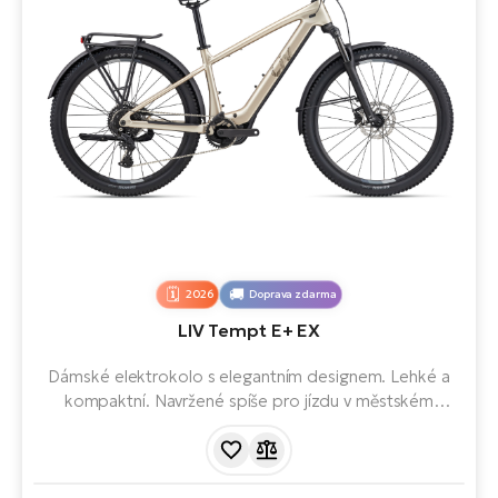
2026
Doprava zdarma
LIV Tempt E+ EX
Dámské elektrokolo s elegantním designem. Lehké a
kompaktní. Navržené spíše pro jízdu v městském
provozu - vybaveno zadním nosičem, blatníky, světly a
stojánkem. Postaveno na hliníkovém rámu. S motorem
Giant SyncDrive Sport 2 a baterií EnergyPak Smart 430