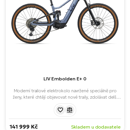
LIV Embolden E+ 0
Moderní trailové elektrokolo navržené speciálně pro
ženy, které chtějí objevovat nové traily, zdolávat delší
trasy a posouvat své limity v terénu. Kombinuje komfort
celoodpruženého rámu, výkonný motor SyncDrive Pro
3X a intuitivní ovládání pro maximální jistotu při každé
jízdě.
141 999 Kč
Skladem u dodavatele