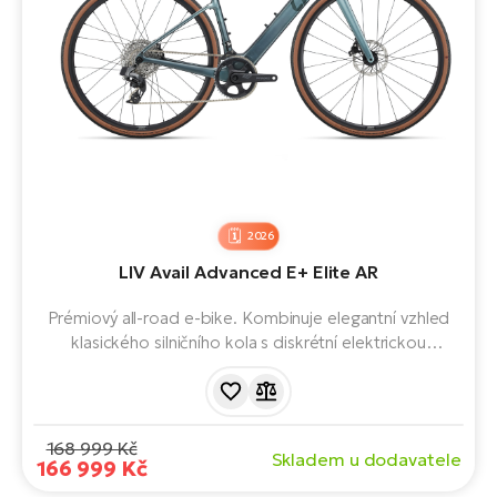
2026
LIV Avail Advanced E+ Elite AR
Prémiový all-road e-bike. Kombinuje elegantní vzhled
klasického silničního kola s diskrétní elektrickou
podporou. All-Road (AR) verze s 1x převodníkem a
širšími plášti pro větší univerzálnost – od hladkého asfaltu
přes lehčí štěrkové cesty.
168 999 Kč
Skladem u dodavatele
166 999 Kč