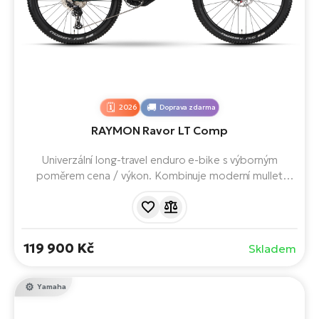
2026
Doprava zdarma
RAYMON Ravor LT Comp
Univerzální long-travel enduro e-bike s výborným
poměrem cena / výkon. Kombinuje moderní mullet
geometrii, 170 mm zdvihu, 840Wh baterii a extrémně
silný Yamaha PW-X4 motor – ideální parťák na trailové
dobrodružství. Vyniká na flow trailech i náročných
stezkách.
119 900 Kč
Skladem
Yamaha