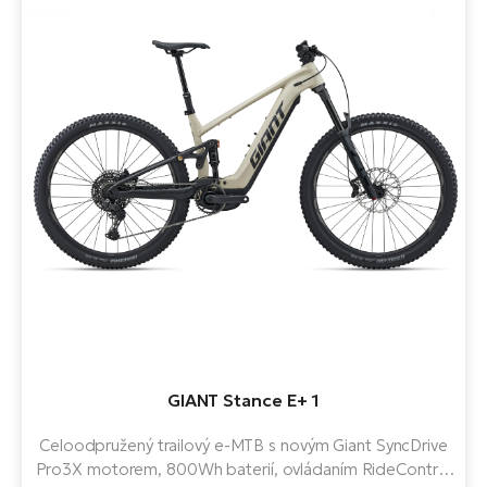
GIANT Stance E+ 1
Celoodpružený trailový e-MTB s novým Giant SyncDrive
Pro3X motorem, 800Wh baterií, ovládaním RideControl