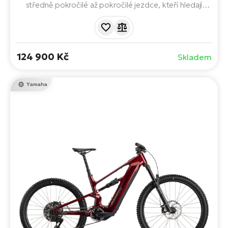
středně pokročilé až pokročilé jezdce, kteří hledají
univerzální trail / all-mountain e-bike. Nabízí silný a
spolehlivý motor Yamaha, velkou baterii a kvalitní
odpružení za rozumnou cenu.
124 900 Kč
Skladem
Yamaha