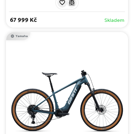
jistotu v terénu a příjemnou jízdu na každé trase.
67 999 Kč
Skladem
Yamaha