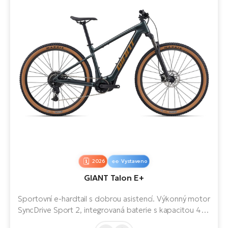
2026
Vystaveno
GIANT Talon E+
Sportovní e-hardtail s dobrou asistencí. Výkonný motor
SyncDrive Sport 2, integrovaná baterie s kapacitou 430
Wh a pohodlná geometrie zajišťují plynulou asistenci,