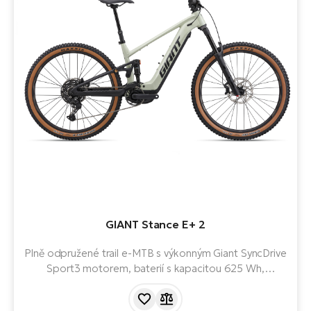
GIANT Stance E+ 2
Plně odpružené trail e-MTB s výkonným Giant SyncDrive
Sport3 motorem, baterií s kapacitou 625 Wh,
pohodlnou geometrií a ovládací jednotkou RideControl
Dash 2. Výkonné a všestranné elektrokolo.