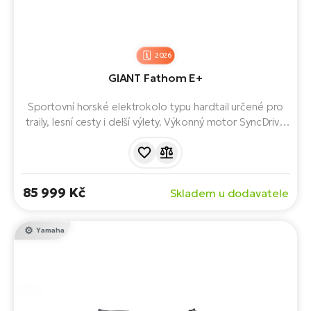
2026
GIANT Fathom E+
Sportovní horské elektrokolo typu hardtail určené pro
traily, lesní cesty i delší výlety. Výkonný motor SyncDrive
Pro 2, integrovaná 750Wh baterie s dlouhým dojezdem
a moderní trailová geometrie zajišťují plynulou asistenci,
stabilitu a jistotu v terénu i na zpevněných cestách.
85 999 Kč
Skladem u dodavatele
Yamaha