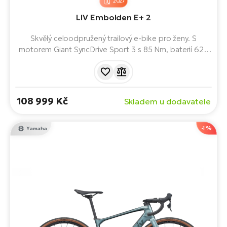
2027
LIV Embolden E+ 2
Skvělý celoodpružený trailový e-bike pro ženy. S
motorem Giant SyncDrive Sport 3 s 85 Nm, baterií 625
Wh, 150/140 mm zdvihu a moderní geometrií nabízí
plynulou asistenci, skvělou ovladatelnost i v technickém
terénu. Ideální volba pro začátečnice i pokročilé
jezdkyně.
108 999 Kč
Skladem u dodavatele
-1 %
Yamaha