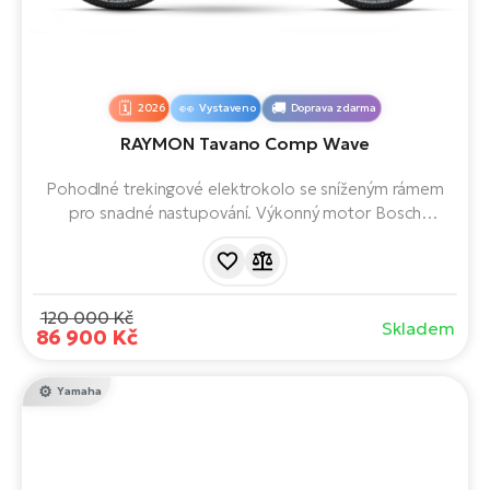
2026
Vystaveno
Doprava zdarma
RAYMON Tavano Comp Wave
Pohodlné trekingové elektrokolo se sníženým rámem
pro snadné nastupování. Výkonný motor Bosch
Performance Line PX, integrovaná 800Wh baterie a
komfortní geometrie zajišťují plynulou jízdu ve městě, na
cyklostezkách i při delších výletech.
120 000 Kč
Skladem
86 900 Kč
Yamaha