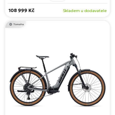
Určeno dobrodruhy, kteří touží po kombinaci výkonu,
pohodlí a versatility.
108 999 Kč
Skladem u dodavatele
Yamaha