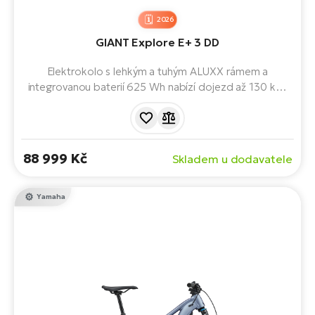
2026
GIANT Explore E+ 3 DD
Elektrokolo s lehkým a tuhým ALUXX rámem a
integrovanou baterií 625 Wh nabízí dojezd až 130 km.
Motor SyncDrive Sport 2 (75 Nm) zajišťuje plynulou a
silnou podporu až 400 %. Nechybí barevný displej
RideDash Evo a chytré funkce pro komfortní jízdu ve
městě i na delších trasách.
88 999 Kč
Skladem u dodavatele
Yamaha