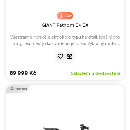
2026
GIANT Fathom E+ EX
Všestranné horské elektrokolo typu hardtail, ideální pro
traily, lesní cesty i každodenní ježdění. Výkonný motor
SyncDrive Pro 2, integrovaná baterie s kapacitou 750
Wh, dlouhý dojezd a praktická výbava včetně blatníků,
světel a nosiče zajišťují komfort, spolehlivost a široké
využití v každé situaci.
89 999 Kč
Skladem u dodavatele
Yamaha