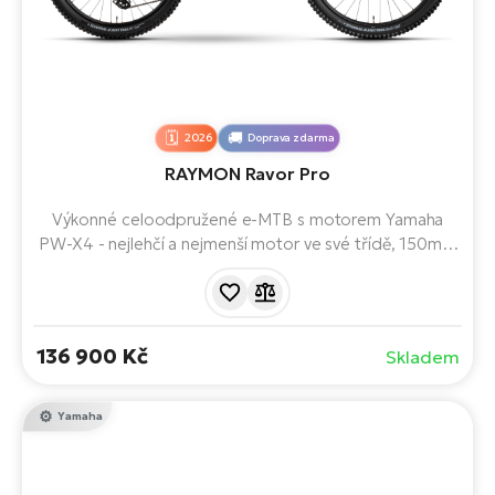
2026
Doprava zdarma
RAYMON Ravor Pro
Výkonné celoodpružené e-MTB s motorem Yamaha
PW-X4 - nejlehčí a nejmenší motor ve své třídě, 150mm
zdvihem a mullet kombinací kol 29/27,5". Stroj pro trail,
bikepark i horské výjezdy, který zesílí vaši energii a
přinese čistou radost z jízdy. Doslova ucítíte, jak se
spojíte s terénem.
136 900 Kč
Skladem
Yamaha