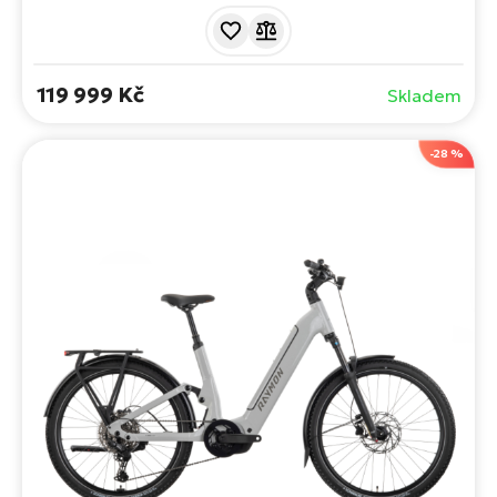
Dash 2 a stabilním ALUXX SL rámem. Lehce
se přizpůsobí jízdě a vašim potřebám. Možnost
přídavné baterie EnergyPak Plus. Zdolává náročná
stoupání a zároveň je až překvapivě stabilní.
119 999 Kč
Skladem
-28 %