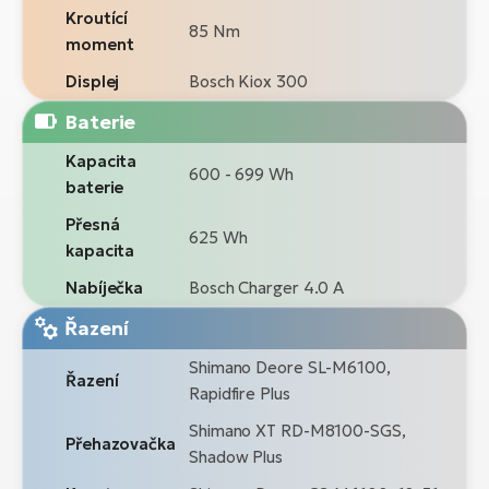
Kroutící
85 Nm
moment
Displej
Bosch Kiox 300
Baterie
Kapacita
600 - 699 Wh
baterie
Přesná
625 Wh
kapacita
Nabíječka
Bosch Charger 4.0 A
Řazení
Shimano Deore SL-M6100,
Řazení
Rapidfire Plus
Shimano XT RD-M8100-SGS,
Přehazovačka
Shadow Plus