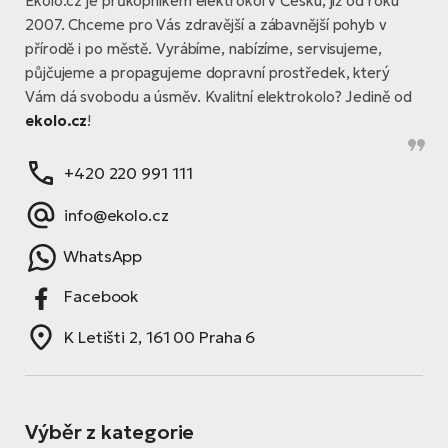
Ekolo.cz je průkopníkem elektrokol v Česku, již od roku
2007. Chceme pro Vás zdravější a zábavnější pohyb v
přírodě i po městě. Vyrábíme, nabízíme, servisujeme,
půjčujeme a propagujeme dopravní prostředek, který
Vám dá svobodu a úsměv. Kvalitní elektrokolo? Jedině od
ekolo.cz
!
+420 220 991 111
info@ekolo.cz
WhatsApp
Facebook
K Letišti 2, 161 00 Praha 6
Výběr z kategorie