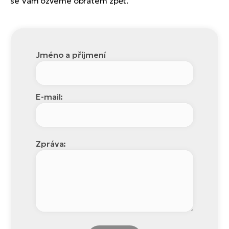
se Vám ozveme obratem zpět.
Jméno a příjmení
E-mail:
Zpráva: