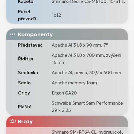
Kazeta
Shimano Deore CS-M6100, 10-51 z.
Počet
1x12
převodů
Komponenty
Představec
Apache Al 31,8 x 90 mm, 7°
Apache Al 31,8 x 780 mm, zvýšení
Řidítka
15 mm
Sedlovka
Apache Al, pevná, 30,9 x 400 mm
Sedlo
Apache memory foam
Gripy
Ergon GA20
Schwalbe Smart Sam Performance
Pláště
29 x 2,25
Brzdy
Shimano SM-RT64 CL, hydraulické,