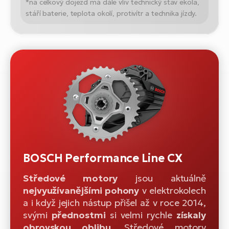
*na celkový dojezd má dále vliv technický stav ekola,
stáří baterie, teplota okolí, protivítr a technika jízdy.
BOSCH Performance Line CX
Středové motory
jsou aktuálně
nejvyužívanějšími pohony
v elektrokolech
a i když jejich nástup přišel až v roce 2014,
svými
přednostmi
si velmi rychle
získaly
obrovskou oblibu
. Středové motory