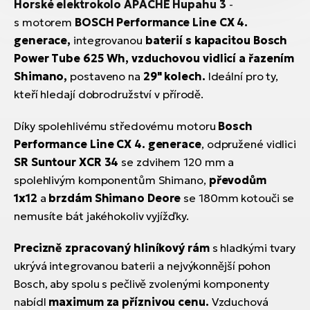
Horské elektrokolo APACHE Hupahu 3
-
s
motorem
BOSCH Performance Line CX 4.
generace,
integrovanou
baterií s kapacitou Bosch
Power Tube 625 Wh, vzduchovou vidlicí a řazením
Shimano,
postaveno na
29" kolech.
Ideální pro ty,
kteří hledají dobrodružství v přírodě.
Díky spolehlivému středovému motoru
Bosch
Performance Line CX 4. generace
, odpružené vidlici
SR Suntour XCR 34
se zdvihem 120 mm a
spolehlivým komponentům Shimano,
převodům
1x12
a
brzdám Shimano Deore
se 180mm kotouči se
nemusíte bát jakéhokoliv vyjížďky.
Precizně zpracovaný hliníkový rám
s hladkými tvary
ukrývá integrovanou baterii a nejvýkonnější pohon
Bosch, aby spolu s pečlivě zvolenými komponenty
nabídl
maximum za příznivou cenu.
Vzduchová