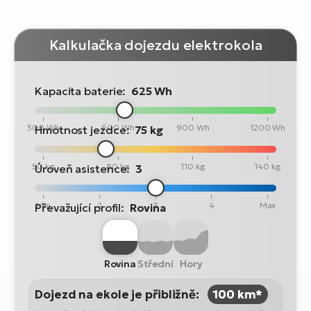
Kalkulačka dojezdu elektrokola
Kapacita baterie:
625 Wh
300 Wh
600 Wh
900 Wh
1200 Wh
Hmotnost jezdce:
75 kg
50 kg
80 kg
110 kg
140 kg
Úroveň asistence:
3
Min
2
3
4
Max
Převažující profil:
Rovina
Rovina
Střední
Hory
Dojezd na ekole je přibližně:
100 km*