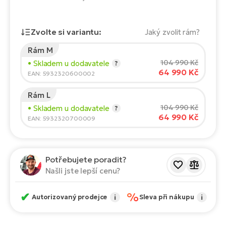
Te
el
El
Zvolte si variantu:
Jaký zvolit rám?
TE
Ke
př
Rám M
Výška jezdce:
165
cm
El
104 990 Kč
• Skladem u dodavatele
?
Na
Co
64 990 Kč
150
210
EAN: 5932320600002
ka
El
Rám L
Doporučená velikost
*
:
17 - 18" (M)
Br
Te
104 990 Kč
• Skladem u dodavatele
?
*Uvedené hodnoty jsou pouze orientační.
R2
64 990 Kč
EAN: 5932320700009
El
Pe
S
Potřebujete poradit?
Ru
El
Našli jste lepší cenu?
Ri
St
✔
%
El
Autorizovaný prodejce
i
Sleva při nákupu
i
T
Sa
no