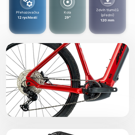
Zdvih tlumičů
Přehazovačka
Kola
(přední)
12 rychlostí
29"
120 mm