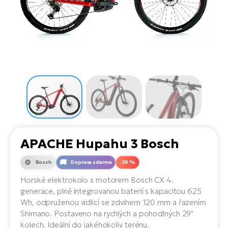
el
Se
ko
Ap
ov
SU
Se
El
Pů
Tu
el
Ro
el
Hu
Ko
Ma
Le
Mo
He
el
El
Re
4E
Gr
Dá
st
el
El
ba
Ná
Gi
a
Gr
Ná
APACHE Hupahu 3 Bosch
úd
el
El
díl
ko
Bu
AV
Bosch
Doprava zdarma
-38 %
Ca
Horské elektrokolo s motorem Bosch CX 4.
Ma
el
El
generace, plně integrovanou baterií s kapacitou 625
sy
Ca
Wh, odpruženou vidlicí se zdvihem 120 mm a řazením
Fi
Shimano. Postaveno na rychlých a pohodlných 29"
El
kolech. Ideální do jakéhokoliv terénu.
Za