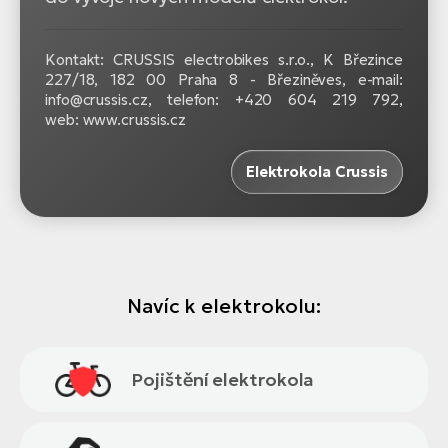
Kontakt: CRUSSIS electrobikes s.r.o., K Březince
227/18, 182 00 Praha 8 - Březiněves, e-mail:
info@crussis.cz, telefon: +420 604 219 792,
web: www.crussis.cz
Elektrokola Crussis
Navíc k elektrokolu:
Pojištění elektrokola