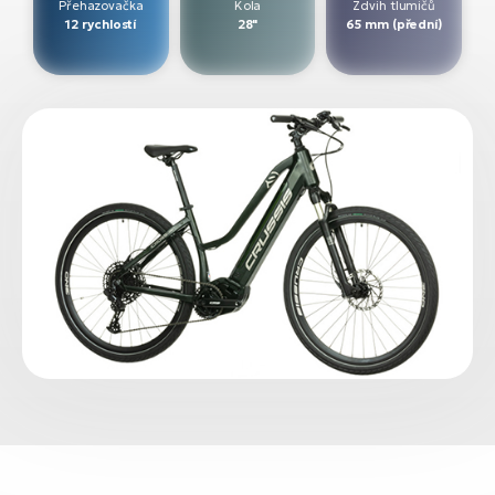
Přehazovačka
Kola
Zdvih tlumičů
12 rychlostí
28"
65 mm (přední)