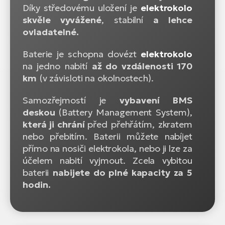
Díky středovému uložení je
elektrokolo
skvěle vyvážené
, stabilní
a lehce
ovladatelné.
Baterie je schopna dovézt
elektrokolo
na jedno nabití
až do vzdálenosti 170
km
(v závisloti na okolnostech).
Samozřejmostí je
vybavení BMS
deskou
(Battery Management System),
která ji chrání
před přehřátím, zkratem
nebo přebitím. Baterii můžete nabíjet
přímo na nosiči elektrokola, nebo ji lze za
účelem nabití vyjmout. Zcela vybitou
baterii
nabijete do plné kapacity za 5
hodin.