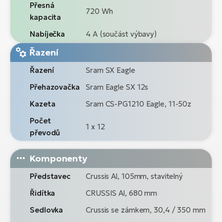
Přesná
720 Wh
kapacita
Nabíječka
4 A (součást výbavy)
Řazení
Řazení
Sram SX Eagle
Přehazovačka
Sram Eagle SX 12s
Kazeta
Sram CS-PG1210 Eagle, 11-50z
Počet
1 x 12
převodů
Komponenty
Představec
Crussis Al, 105mm, stavitelný
Řidítka
CRUSSIS Al, 680 mm
Sedlovka
Crussis se zámkem, 30,4 / 350 mm