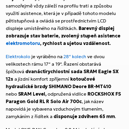
samozřejmě vždy záleží na profilu trati a způsobu
využití asistence, která je v případě tohoto modelu
pětistupňová a ovládá se prostřednictvím LCD
displeje umístěného na řídítkách.
Barevný displej
zobrazuje stav baterie, zvolený stupeň asistence
elektromotoru
, rychlost a ujetou vzdálenost.
Elektrokolo
je vyráběno na
28“ kolech
ve dvou
velikostech rámu 17“ a 19“. Řazení obstarává
špičková
dvanáctirychlostní sada SRAM Eagle SX
12s
a jízdní komfort zpříjemní
kotoučové
hydraulické brzdy SHIMANO Deore BR-MT410
nebo
SRAM Level,
odpružená vidlice
ROCKSHOX FS
Paragon Gold RL R Solo Air 700c
, jak název
napovídá je vybavena vzduchovým tlumením,
zamykáním z řídítek a
disponuje zdvihem 65 mm
.