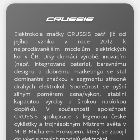
Elektrokola značky CRUSSIS patří již od
jejího vzniku v roce 2012 k
nejprodávanějším modelům elektrických
kol v ČR. Díky domácí výrobě, inovacím
(např. integrované baterie), barevnému
designu a dobrému marketingu se stal
dominantní značkou v segmentu středně
drahých elektrokol. Společnost se pyšní
silným poměrem cena/výkon, stabilní
kapacitou výroby a širokou nabídkou
doplňků. V současnosti společnost
CRUSSIS spoluprace s legendou české
cyklistiky a trojnásobným Mistrem světa v
MTB Michalem Prokopem, který se zapojil
do vývoje nových modelů elektrokol.