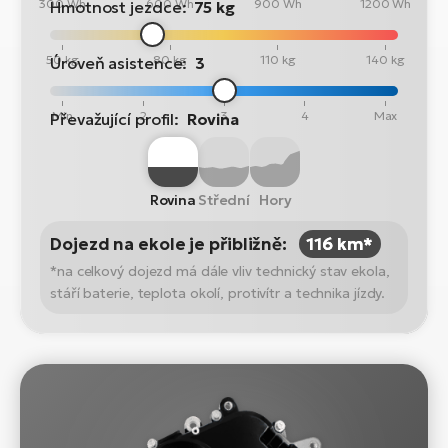
300 Wh
600 Wh
900 Wh
1200 Wh
Hmotnost jezdce:
75 kg
50 kg
80 kg
110 kg
140 kg
Úroveň asistence:
3
Min
2
3
4
Max
Převažující profil:
Rovina
Rovina
Střední
Hory
Dojezd na ekole je přibližně:
116 km*
*na celkový dojezd má dále vliv technický stav ekola,
stáří baterie, teplota okolí, protivítr a technika jízdy.