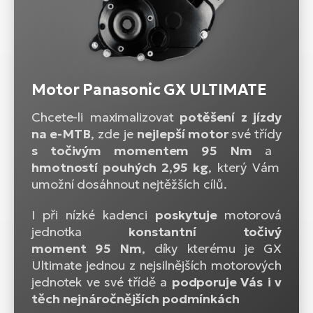
Motor Panasonic GX ULTIMATE
Chcete-li maximalizovat
potěšení z jízdy
na e-MTB
, zde je
nejlepší motor
své třídy
s točivým momentem 95 Nm
a
hmotností pouhých 2,95 kg
, který Vám
umožní dosáhnout nejtěžších cílů.
I při nízké kadenci
poskytuje
motorová
jednotka
konstantní točivý
moment 95 Nm
, díky kterému je GX
Ultimate jednou z nejsilnějších motorových
jednotek ve své třídě a
podporuje Vás
i v
těch nejnáročnějších podmínkách