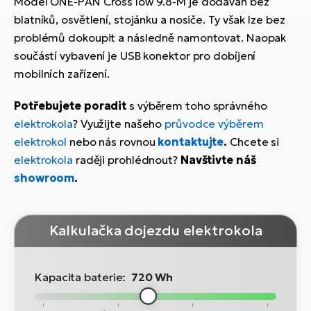
Model ONE-PAN Cross low 9.8-M je dodáván bez
blatníků, osvětlení, stojánku a nosiče. Ty však lze bez
problémů dokoupit a následně namontovat. Naopak
součástí vybavení je USB konektor pro dobíjení
mobilních zařízení.
Potřebujete poradit
s výběrem toho správného
elektrokola
? Využijte našeho
průvodce výběrem
elektrokol
nebo nás rovnou
kontaktujte
.
Chcete si
elektrokola
raději prohlédnout?
Navštivte náš
showroom
.
Kalkulačka dojezdu elektrokola
Kapacita baterie:
720 Wh