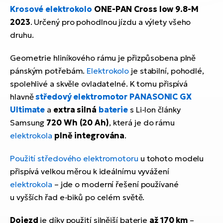
Krosové elektrokolo
ONE-PAN Cross low 9.8-M
2023
. Určený pro pohodlnou jízdu a výlety všeho
druhu.
Geometrie hliníkového rámu je přizpůsobena plně
pánským potřebám.
Elektrokolo
je stabilní, pohodlé,
spolehlivé a skvěle ovladatelné. K tomu přispívá
hlavně
středový elektromotor PANASONIC GX
Ultimate
a
extra silná
baterie
s Li-Ion články
Samsung
720 Wh (20 Ah)
, která je do rámu
elektrokola
plně
integrována
.
Použití středového elektromotoru
u tohoto modelu
přispívá velkou měrou k ideálnímu vyvážení
elektrokola
– jde o moderní řešení používané
u vyšších řad e-biků po celém světě.
Dojezd
je díky použití silnější baterie
až 170 km
–