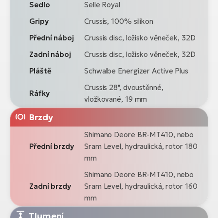
Sedlo
Selle Royal
Gripy
Crussis, 100% silikon
Přední náboj
Crussis disc, ložisko věneček, 32D
Zadní náboj
Crussis disc, ložisko věneček, 32D
Pláště
Schwalbe Energizer Active Plus
Crussis 28", dvoustěnné,
Ráfky
vložkované, 19 mm
Brzdy
Shimano Deore BR-MT410, nebo
Přední brzdy
Sram Level, hydraulická, rotor 180
mm
Shimano Deore BR-MT410, nebo
Zadní brzdy
Sram Level, hydraulická, rotor 160
mm
Tlumení