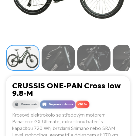
el
Se
ko
Ap
ov
SU
Se
El
Pů
Tu
el
Ro
el
Hu
Ko
Ma
Le
Mo
He
el
El
Re
4E
Gr
Dá
st
el
El
ba
Ná
Gi
a
Gr
Ná
CRUSSIS ONE-PAN Cross low
úd
el
El
díl
9.8-M
ko
Bu
AV
Ca
Panasonic
Doprava zdarma
-30 %
Ma
el
El
Krosové elektrokolo se středovým motorem
sy
Ca
Panasonic GX Ultimate, extra silnou baterií s
Fi
kapacitou 720 Wh, brzdami Shimano nebo SRAM
El
Level, pohodlnou geometrií a dojezdem až 170 km.
Za