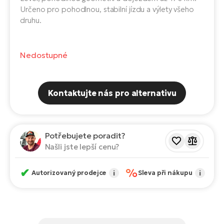
Te
Určeno pro pohodlnou, stabilní jízdu a výlety všeho
el
druhu.
El
TE
Ke
př
Nedostupné
El
Na
Co
ka
El
Kontaktujte nás pro alternativu
Br
Te
R2
El
Potřebujete poradit?
Pe
S
Našli jste lepší cenu?
Ru
El
✔
%
Ri
Autorizovaný prodejce
i
Sleva při nákupu
i
St
El
T
Sa
no