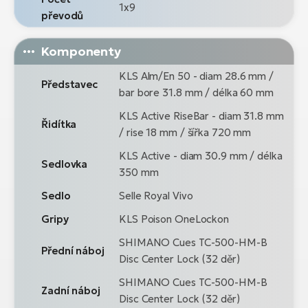
1x9
převodů
Komponenty
KLS Alm/En 50 - diam 28.6 mm /
Představec
bar bore 31.8 mm / délka 60 mm
KLS Active RiseBar - diam 31.8 mm
Řidítka
/ rise 18 mm / šířka 720 mm
KLS Active - diam 30.9 mm / délka
Sedlovka
350 mm
Sedlo
Selle Royal Vivo
Gripy
KLS Poison OneLockon
SHIMANO Cues TC-500-HM-B
Přední náboj
Disc Center Lock (32 děr)
SHIMANO Cues TC-500-HM-B
Zadní náboj
Disc Center Lock (32 děr)