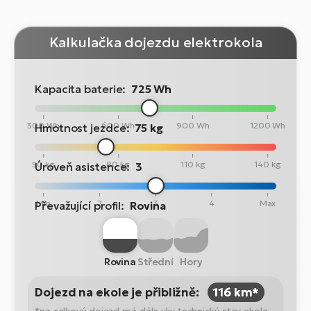
Kalkulačka dojezdu elektrokola
Kapacita baterie:
725 Wh
300 Wh
600 Wh
900 Wh
1200 Wh
Hmotnost jezdce:
75 kg
50 kg
80 kg
110 kg
140 kg
Úroveň asistence:
3
Min
2
3
4
Max
Převažující profil:
Rovina
Rovina
Střední
Hory
Dojezd na ekole je přibližně:
116 km*