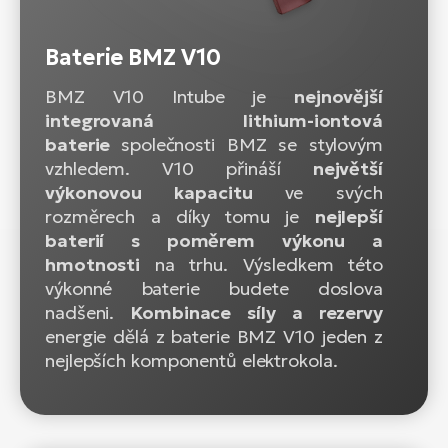
Baterie BMZ V10
BMZ V10 Intube je
nejnovější
integrovaná lithium-iontová
baterie
společnosti BMZ se stylovým
vzhledem. V10 přináší
největší
výkonovou kapacitu
ve svých
rozměrech a díky tomu je
nejlepší
baterií s poměrem výkonu a
hmotnosti
na trhu. Výsledkem této
výkonné baterie budete doslova
nadšeni.
Kombinace síly a rezervy
energie dělá z baterie BMZ V10 jeden z
nejlepších komponentů elektrokola.