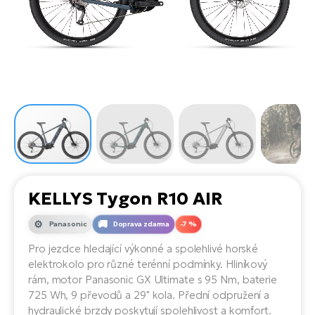
el
Se
ko
Ap
ov
SU
Se
El
Pů
Tu
el
Ro
el
Hu
Ko
Ma
Le
Mo
He
el
El
Re
4E
Gr
Dá
st
el
El
ba
Ná
Gi
a
Gr
Ná
KELLYS Tygon R10 AIR
úd
el
El
díl
ko
Bu
AV
Panasonic
Doprava zdarma
-7 %
Ca
Pro jezdce hledající výkonné a spolehlivé horské
Ma
el
El
elektrokolo pro různé terénní podmínky. Hliníkový
sy
Ca
rám, motor Panasonic GX Ultimate s 95 Nm, baterie
Fi
725 Wh, 9 převodů a 29" kola. Přední odpružení a
El
hydraulické brzdy poskytují spolehlivost a komfort.
Za