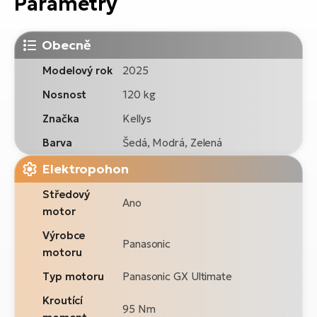
Parametry
Obecně
Modelový rok
2025
Nosnost
120 kg
Značka
Kellys
Barva
Šedá, Modrá, Zelená
Elektropohon
Středový
Ano
motor
Výrobce
Panasonic
motoru
Typ motoru
Panasonic GX Ultimate
Kroutící
95 Nm