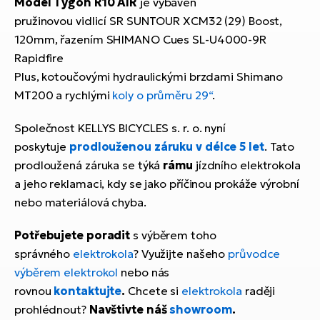
Model Tygon R10 AIR
je vybaven
pružinovou vidlicí SR SUNTOUR XCM32 (29) Boost,
120mm, řazením SHIMANO Cues SL-U4000-9R
Rapidfire
Plus, kotoučovými hydraulickými brzdami Shimano
MT200 a rychlými
koly o průměru 29“
.
Společnost KELLYS BICYCLES s. r. o. nyní
poskytuje
prodlouženou záruku v délce 5 let
. Tato
prodloužená záruka se týká
rámu
jízdního elektrokola
a jeho reklamaci, kdy se jako příčinou prokáže výrobní
nebo materiálová chyba.
Potřebujete poradit
s výběrem toho
správného
elektrokola
? Využijte našeho
průvodce
výběrem elektrokol
nebo nás
rovnou
kontaktujte
.
Chcete si
elektrokola
raději
prohlédnout?
Navštivte náš
showroom
.