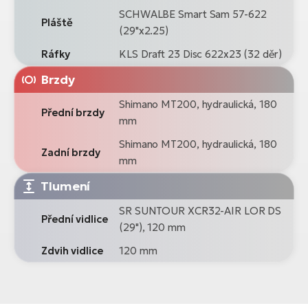
SCHWALBE Smart Sam 57-622
Pláště
(29"x2.25)
Ráfky
KLS Draft 23 Disc 622x23 (32 děr)
Brzdy
Shimano MT200, hydraulická, 180
Přední brzdy
mm
Shimano MT200, hydraulická, 180
Zadní brzdy
mm
Tlumení
SR SUNTOUR XCR32-AIR LOR DS
Přední vidlice
(29"), 120 mm
Zdvih vidlice
120 mm