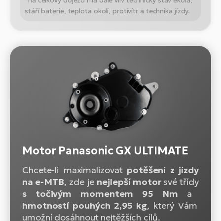
*na celkový dojezd má dále vliv technický stav ekola,
stáří baterie, teplota okolí, protivítr a technika jízdy.
Motor Panasonic GX ULTIMATE
Chcete-li maximalizovat
potěšení z jízdy
na e-MTB
, zde je
nejlepší motor
své třídy
s točivým momentem 95 Nm
a
hmotností pouhých 2,95 kg
, který Vám
umožní dosáhnout nejtěžších cílů.