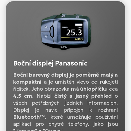
Boční displej Panasonic
Boční barevný displej je poměrně malý a
kompaktní
a je umístěn vlevo od rukojeti
řídítek. Jeho obrazovka má
úhlopříčku
cca
4,5 cm
. Nabízí
čistý a jasný přehled
o
všech potřebných jízdních informacích.
Displej je navíc připojen k rozhraní
Bluetooth™
, které umožňuje používání
aplikací pro chytré telefony, jako jsou
"Komoot" a "Strava".