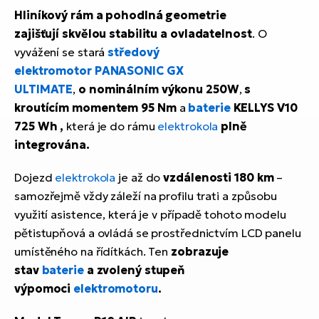
Hliníkový rám a pohodlná geometrie
zajišťují skvělou stabilitu a ovladatelnost
. O
vyvážení se stará
středový
elektromotor PANASONIC GX
ULTIMATE
,
o nominálním výkonu 250W
,
s
kroutícím momentem 95 Nm
a
baterie
KELLYS V10
725 Wh
,
která je do rámu
elektrokola
plně
integrována.
Dojezd
elektrokola
je až do
vzdálenosti 180 km
–
samozřejmě vždy záleží na profilu trati a způsobu
využití asistence, která je v případě tohoto modelu
pětistupňová a ovládá se prostřednictvím LCD panelu
umístěného na řídítkách. Ten
zobrazuje
stav
baterie
a zvolený stupeň
výpomoci
elektromotoru
.