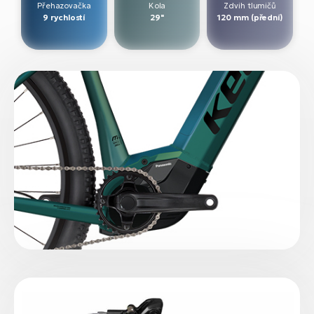
Přehazovačka
Kola
Zdvih tlumičů
9 rychlostí
29"
120 mm (přední)