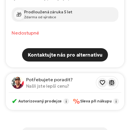
Te
el
Prodloužená záruka 5 let
🎁
El
Zdarma od výrobce
TE
Ke
př
Nedostupné
El
Na
Co
ka
El
Kontaktujte nás pro alternativu
Br
Te
R2
El
Pe
Potřebujete poradit?
S
Našli jste lepší cenu?
Ru
El
✔
%
Ri
Autorizovaný prodejce
i
Sleva při nákupu
i
St
El
T
Sa
no