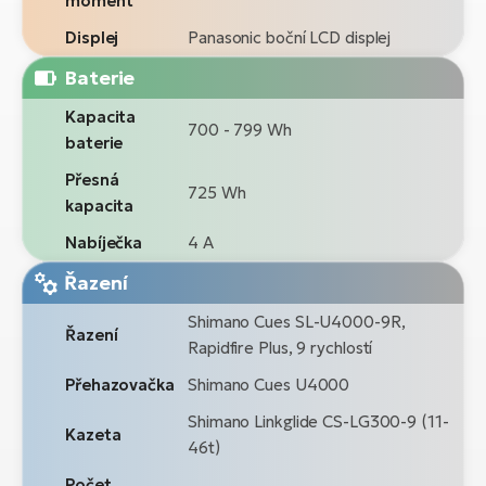
moment
Displej
Panasonic boční LCD displej
Baterie
Kapacita
700 - 799 Wh
baterie
Přesná
725 Wh
kapacita
Nabíječka
4 A
Řazení
Shimano Cues SL-U4000-9R,
Řazení
Rapidfire Plus, 9 rychlostí
Přehazovačka
Shimano Cues U4000
Shimano Linkglide CS-LG300-9 (11-
Kazeta
46t)
Počet