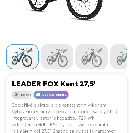
el
Se
ko
Ap
ov
SU
Se
El
Pů
Tu
el
Ro
el
Hu
Ko
Ma
Le
Mo
He
el
El
Re
4E
Gr
Dá
st
el
El
ba
Ná
Gi
a
Gr
Ná
LEADER FOX Kent 27,5"
úd
el
El
díl
ko
Bu
AV
Bafang
Doprava zdarma
Ca
Spolehlivé elektrokolo s konstantním výkonem.
Ma
el
El
Vybaveno jedním z nejlepších motorů - Bafang M510,
sy
Ca
integrovanou baterií s kapacitou 720 Wh,
Fi
odpruženou vidlicí RST, hydraulickými brzdami a
El
rozměrem kol 27,5". Snadno se ovládá i v náročných
Za