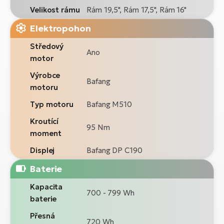
Velikost rámu
Rám 19,5", Rám 17,5", Rám 16"
Elektropohon
Středový
Ano
motor
Výrobce
Bafang
motoru
Typ motoru
Bafang M510
Kroutící
95 Nm
moment
Displej
Bafang DP C190
Baterie
Kapacita
700 - 799 Wh
baterie
Přesná
720 Wh