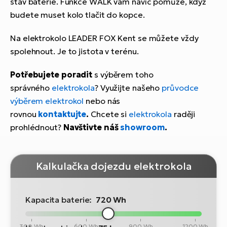
stav baterie. Funkce WALK vám navíc pomůže, když
budete muset kolo tlačit do kopce.
Na elektrokolo LEADER FOX Kent se můžete vždy
spolehnout. Je to jistota v terénu.
Potřebujete poradit
s výběrem toho
správného
elektrokola
? Využijte našeho
průvodce
výběrem elektrokol
nebo nás
rovnou
kontaktujte
.
Chcete si
elektrokola
raději
prohlédnout?
Navštivte náš
showroom
.
Kalkulačka dojezdu elektrokola
Kapacita baterie:
720 Wh
300 Wh
600 Wh
900 Wh
1200 Wh