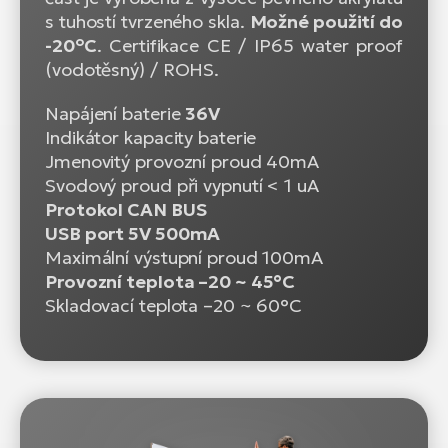
s tuhostí tvrzeného skla.
Možné použití do
o
-20
C
. Certifikace CE / IP65 water proof
(vodotěsný) / ROHS.
Napájení baterie
36V
Indikátor kapacity baterie
Jmenovitý provozní proud 40mA
Svodový proud při vypnutí < 1 uA
Protokol CAN BUS
USB port 5V 500mA
Maximální výstupní proud 100mA
Provozní teplota –20 ~ 45°C
Skladovací teplota –20 ~ 60°C