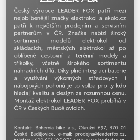
Český výrobce LEADER FOX patří mezi
nejoblíbenější značky elektrokol a ekolo.cz
patří k největším prodejním a servisním
partnerům v ČR. Značka nabízí široký
sortiment modelů elektrokol od
skládacích, městských elektrokol až po
oblíbené cestovní a terénní modely a
tříkolky, včetně širokého sortimentu
náhradních dílů. Díky plné integraci baterie
a využívání výkonných středových i
nábojových pohonů je to volba pro ty kdo
hledají kvalitu a design za rozumnou cenu.
Montáž elektrokol LEADER FOX probíhá v
ČR v Českých Budějovicích.
Kontakt: Bohemia bike a.s., Okružní 697, 370 01
České Budějovice, e-mail: prodejna@leaderfox.cz,