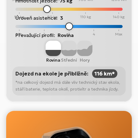
Hmotnost jezdce:
75 kg
50 kg
80 kg
110 kg
140 kg
Úroveň asistence:
3
Min
2
3
4
Max
Převažující profil:
Rovina
Rovina
Střední
Hory
Dojezd na ekole je přibližně:
116 km*
*na celkový dojezd má dále vliv technický stav ekola,
stáří baterie, teplota okolí, protivítr a technika jízdy.