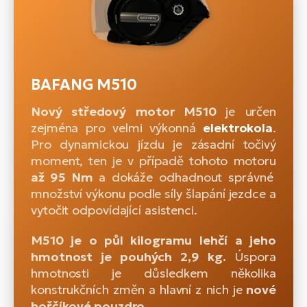
BAFANG M510
Nový středový motor M510
je určen
zejména pro velmi výkonná
elektrokola
.
Pro dynamickou jízdu je zásadní točivý
moment, ten je v případě tohoto motoru
až 95 Nm
a dokáže odhadnout správné
množství výkonu podle síly šlapání jezdce a
vytočit odpovídající asistenci.
M510 je o půl kilogramu lehčí a jeho
hmotnost je pouhých 2,9 kg.
Úspora
hmotnosti je důsledkem několika
konstrukčních změn a hlavní z nich je
nové
hořčíkové pouzdro.