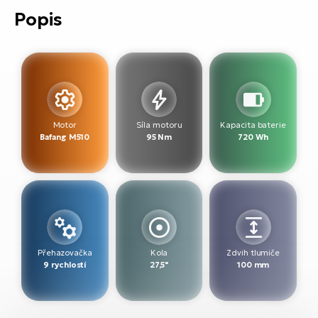
Popis
Motor
Síla motoru
Kapacita baterie
Bafang M510
95 Nm
720 Wh
Přehazovačka
Kola
Zdvih tlumiče
9 rychlostí
27,5"
100 mm