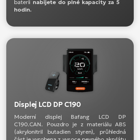
baterii
nabijete do plné kapacity za 5
hodin.
Displej LCD DP C190
Moderní displej Bafang LCD DP
C190.CAN. Pouzdro je z materiálu ABS
(akrylonitril butadien styren), průhledná
část je vyrobena z vysoce pevného akrylátu