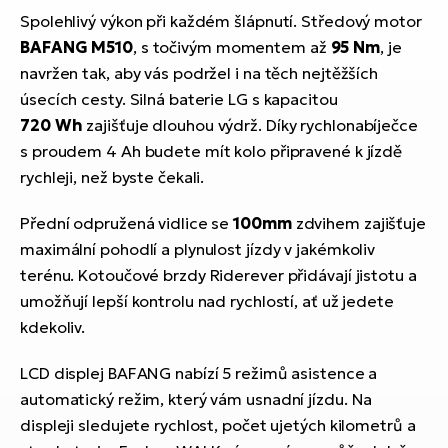
Spolehlivý výkon při každém šlápnutí. Středový motor
BAFANG M510
, s točivým momentem až
95 Nm
, je
navržen tak, aby vás podržel i na těch nejtěžších
úsecích cesty. Silná baterie LG s kapacitou
720 Wh
zajišťuje dlouhou výdrž. Díky rychlonabíječce
s proudem 4 Ah budete mít kolo připravené k jízdě
rychleji, než byste čekali.
Přední odpružená vidlice se
100mm
zdvihem zajišťuje
maximální pohodlí a plynulost jízdy v jakémkoliv
terénu. Kotoučové brzdy Riderever přidávají jistotu a
umožňují lepší kontrolu nad rychlostí, ať už jedete
kdekoliv.
LCD displej BAFANG nabízí 5 režimů asistence a
automatický režim, který vám usnadní jízdu. Na
displeji sledujete rychlost, počet ujetých kilometrů a