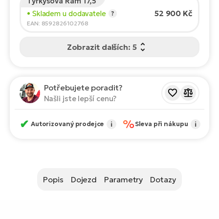
Tyrkysová Rám 17,5"
ko
El
52 900 Kč
• Skladem u dodavatele
?
Ra
Se
EAN: 8592826102768
El
GP
Zobrazit dalších: 5
St
lo
El
A
Potřebujete poradit?
Našli jste lepší cenu?
El
BH
✔
%
Autorizovaný prodejce
i
Sleva při nákupu
i
El
Mo
El
Popis
Dojezd
Parametry
Dotazy
W