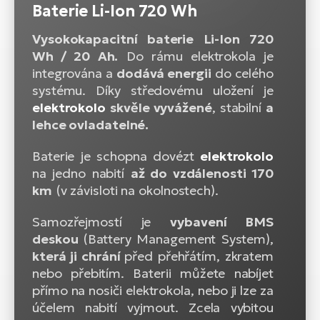
Baterie Li-Ion 720 Wh
Vysokokapacitní baterie Li-Ion 720
Wh / 20 Ah.
Do rámu elektrokola je
integrována a
dodává energii
do celého
systému. Díky středovému uložení je
elektrokolo
skvěle vyvážené
, stabilní
a
lehce ovladatelné.
Baterie je schopna dovézt
elektrokolo
na jedno nabití
až do vzdálenosti 170
km
(v závisloti na okolnostech).
Samozřejmostí je
vybavení BMS
deskou
(Battery Management System),
která ji chrání
před přehřátím, zkratem
nebo přebitím. Baterii můžete nabíjet
přímo na nosiči elektrokola, nebo ji lze za
účelem nabití vyjmout. Zcela vybitou