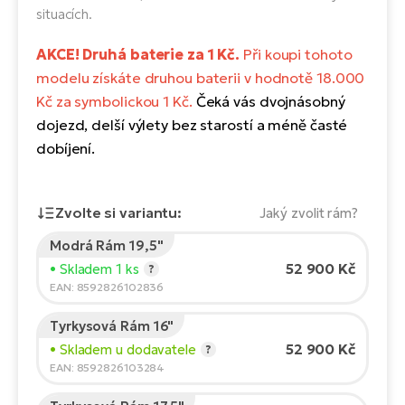
Te
situacích.
el
El
AKCE! Druhá baterie za 1 Kč.
Při koupi tohoto
TE
Ke
modelu získáte druhou baterii v hodnotě 18.000
př
Kč za symbolickou 1 Kč.
Čeká vás dvojnásobný
El
Na
dojezd, delší výlety bez starostí a méně časté
Co
ka
dobíjení.
El
Br
Te
R2
Zvolte si variantu:
Jaký zvolit rám?
El
Modrá Rám 19,5"
Pe
S
Výška jezdce:
165
cm
52 900 Kč
• Skladem 1 ks
?
150
210
Ru
EAN: 8592826102836
El
Ri
St
Tyrkysová Rám 16"
Doporučená velikost
*
:
17 - 18" (M)
52 900 Kč
• Skladem u dodavatele
?
El
*Uvedené hodnoty jsou pouze orientační.
T
EAN: 8592826103284
Sa
no