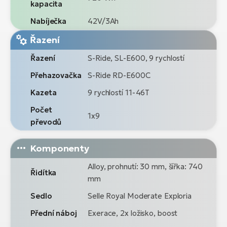
kapacita
Nabíječka
42V/3Ah
Řazení
Řazení
S-Ride, SL-E600, 9 rychlostí
Přehazovačka
S-Ride RD-E600C
Kazeta
9 rychlostí 11-46T
Počet
1x9
převodů
Komponenty
Alloy, prohnutí: 30 mm, šířka: 740
Řidítka
mm
Sedlo
Selle Royal Moderate Exploria
Přední náboj
Exerace, 2x ložisko, boost