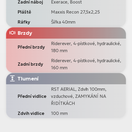
Zadní náboj
Exerace, Boost
Pláště
Maxxis Recon 27,5x2,25
Ráfky
Šířka 40mm
Brzdy
Riderever, 4-pístkové, hydraulické,
Přední brzdy
180 mm
Riderever, 4-pístkové, hydraulické,
Zadní brzdy
160 mm
Tlumení
RST AERIAL, Zdvih 100mm,
Přední vidlice
vzduchové, ZAMYKÁNÍ NA
ŘIDÍTKÁCH
Zdvih vidlice
100 mm