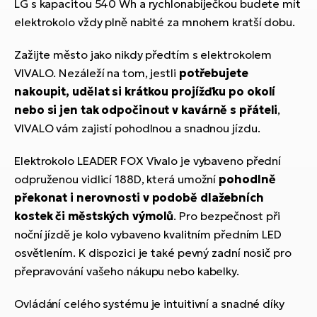
LG s kapacitou 540 Wh a rychlonabíječkou budete mít
elektrokolo vždy plně nabité za mnohem kratší dobu.
Zažijte město jako nikdy předtím s elektrokolem
VIVALO. Nezáleží na tom, jestli
potřebujete
nakoupit, udělat si krátkou projížďku po okolí
nebo si jen tak odpočinout v kavárně s přáteli
,
VIVALO vám zajistí pohodlnou a snadnou jízdu.
Elektrokolo LEADER FOX Vivalo je vybaveno přední
odpruženou vidlicí 188D, která umožní
pohodlně
překonat i nerovnosti v podobě dlažebních
kostek či městských výmolů
. Pro bezpečnost při
noční jízdě je kolo vybaveno kvalitním předním LED
osvětlením. K dispozici je také pevný zadní nosič pro
přepravování vašeho nákupu nebo kabelky.
Ovládání celého systému je intuitivní a snadné díky