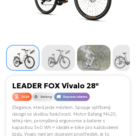
el
Se
ko
Ap
ov
SU
Se
El
Pů
Tu
el
Ro
el
Hu
Ko
Ma
Le
Mo
He
el
El
Re
4E
Gr
Dá
st
el
El
ba
Ná
Gi
a
Gr
Ná
LEADER FOX Vivalo 28"
úd
el
El
díl
ko
Bu
AV
2026
Bafang
Doprava zdarma
Ca
Elegance, která jede městem. Spojuje vytříbený
Ma
el
El
design se skvělou funkčností. Motor Bafang M420,
sy
Ca
lehký rám, promyšlená ergonomie a baterie s
Fi
kapacitou 540 Wh = ideální e-bike pro každodenní
El
jízdu. Vivalo není jen dopravní prostředek, je to
Za