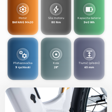
Motor
Síla motoru
Kapacita baterie
BAFANG M420
80 Nm
540 Wh
Přehazovačka
Kola
Tlumič (přední)
9 rychlostí
28"
65 mm