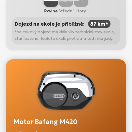
Rovina
Střední
Hory
Dojezd na ekole je přibližně:
87 km*
*na celkový dojezd má dále vliv technický stav ekola,
stáří baterie, teplota okolí, protivítr a technika jízdy.
Motor Bafang M420