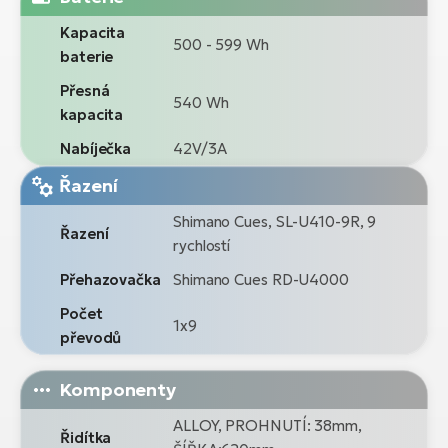
Kapacita
500 - 599 Wh
baterie
Přesná
540 Wh
kapacita
Nabíječka
42V/3A
Řazení
Shimano Cues, SL-U410-9R, 9
Řazení
rychlostí
Přehazovačka
Shimano Cues RD-U4000
Počet
1x9
převodů
Komponenty
ALLOY, PROHNUTÍ: 38mm,
Řidítka