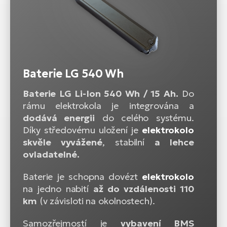
Baterie LG 540 Wh
Baterie LG Li-Ion 540 Wh / 15 Ah.
Do
rámu elektrokola je integrována a
dodává energii
do celého systému.
Díky středovému uložení je
elektrokolo
skvěle vyvážené
, stabilní
a lehce
ovladatelné.
Baterie je schopna dovézt
elektrokolo
na jedno nabití
až do vzdálenosti 110
km
(v závisloti na okolnostech).
Samozřejmostí je
vybavení BMS