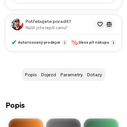
ko
El
Ra
Se
Potřebujete poradit?
El
GP
Našli jste lepší cenu?
St
lo
El
✔
%
Autorizovaný prodejce
i
Sleva při nákupu
i
A
El
BH
Popis
Dojezd
Parametry
Dotazy
El
Mo
El
Popis
W