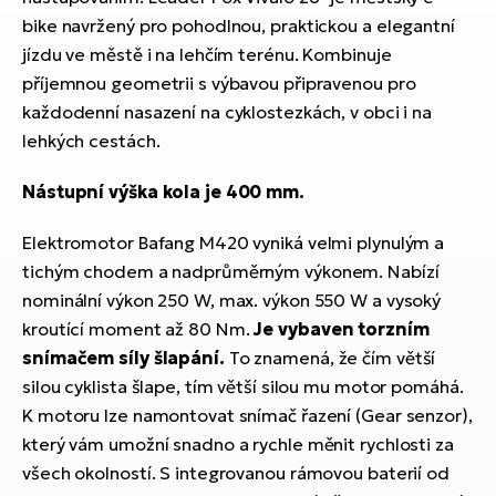
bike navržený pro pohodlnou, praktickou a elegantní
jízdu ve městě i na lehčím terénu. Kombinuje
příjemnou geometrii s výbavou připravenou pro
každodenní nasazení na cyklostezkách, v obci i na
lehkých cestách.
Nástupní výška kola je 400 mm.
Elektromotor Bafang M420 vyniká velmi plynulým a
tichým chodem a nadprůměrným výkonem. Nabízí
nominální výkon 250 W, max. výkon 550 W a vysoký
kroutící moment až 80 Nm.
Je vybaven torzním
snímačem síly šlapání.
To znamená, že čím větší
silou cyklista šlape, tím větší silou mu motor pomáhá.
K motoru lze namontovat snímač řazení (Gear senzor),
který vám umožní snadno a rychle měnit rychlosti za
všech okolností. S integrovanou rámovou baterií od