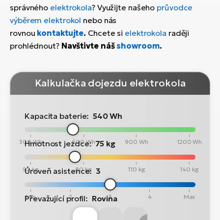
správného
elektrokola
? Využijte našeho
průvodce
výběrem elektrokol
nebo nás
rovnou
kontaktujte
.
Chcete si
elektrokola
raději
prohlédnout?
Navštivte náš
showroom
.
Kalkulačka dojezdu elektrokola
Kapacita baterie:
540 Wh
300 Wh
600 Wh
900 Wh
1200 Wh
Hmotnost jezdce:
75 kg
50 kg
80 kg
110 kg
140 kg
Úroveň asistence:
3
Min
2
3
4
Max
Převažující profil:
Rovina