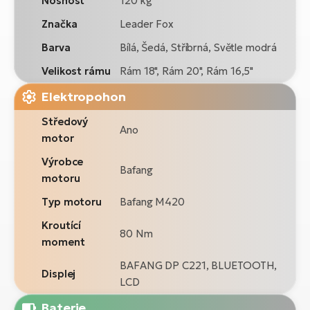
Nosnost
120 kg
Značka
Leader Fox
Barva
Bílá, Šedá, Stříbrná, Světle modrá
Velikost rámu
Rám 18", Rám 20", Rám 16,5"
Elektropohon
Středový
Ano
motor
Výrobce
Bafang
motoru
Typ motoru
Bafang M420
Kroutící
80 Nm
moment
BAFANG DP C221, BLUETOOTH,
Displej
LCD
Baterie