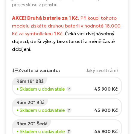
Te
projev vkusu v pohybu.
el
El
AKCE! Druhá baterie za 1 Kč.
Při koupi tohoto
TE
Ke
modelu získáte druhou baterii v hodnotě 18.000
př
Kč za symbolickou 1 Kč.
Čeká vás dvojnásobný
El
Na
dojezd, delší výlety bez starostí a méně časté
Co
ka
dobíjení.
El
Br
Te
R2
Zvolte si variantu:
Jaký zvolit rám?
El
Rám 18" Bílá
Pe
S
Výška jezdce:
165
cm
45 900 Kč
• Skladem u dodavatele
?
150
210
Ru
El
Rám 20" Bílá
Ri
St
45 900 Kč
• Skladem u dodavatele
?
Doporučená velikost
*
:
17 - 18" (M)
El
*Uvedené hodnoty jsou pouze orientační.
T
Sa
Rám 20" Šedá
no
45 900 Kč
• Skladem u dodavatele
?