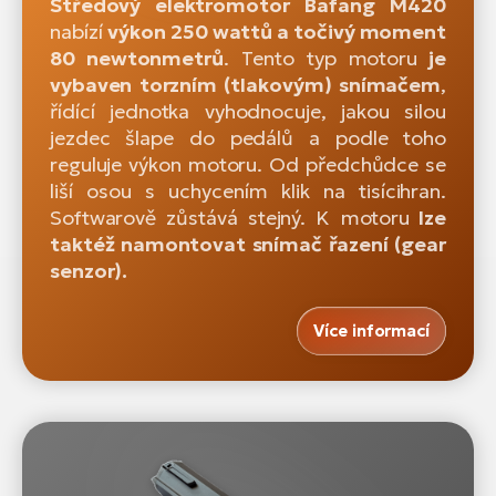
Středový elektromotor Bafang M420
nabízí
výkon 250 wattů a točivý moment
80 newtonmetrů
. Tento typ motoru
je
vybaven torzním (tlakovým) snímačem
,
řídící jednotka vyhodnocuje, jakou silou
jezdec šlape do pedálů a podle toho
reguluje výkon motoru. Od předchůdce se
liší osou s uchycením klik na tisícihran.
Softwarově zůstává stejný. K motoru
lze
taktéž namontovat snímač řazení (gear
senzor).
Více informací