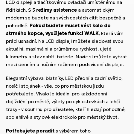
LCD displeji a tlačítkovému ovladači umístěnému na
řídítkách. S 5
režimy asistence
a automatickým
módem se budete na svých cestách cítit bezpečně a
pohodlně.
Pokud budete muset vést kolo do
strmého kopce, využijete funkci WALK
, která vám
práci usnadní. Na LCD displeji můžete sledovat svou
aktuální, maximální a průměrnou rychlost, ujeté
kilometry a stav nabití baterie. Navíc si můžete vybrat
mezi denním a nočním režimem podsvícení displeje.
Elegantní výbava: blatníky, LED přední a zadní světlo,
nosič i stojánek - vše, co pro městskou jízdu
potřebujete. Vivalo je ideální pro každodenní
dojíždění po městě, výlety po cyklostezkách a lehčí
trasy - v souhrnu pro uživatele, kteří hledají pohodlné,
spolehlivé a stylové elektrokolo pro městský život.
Potřebujete poradit
s výběrem toho